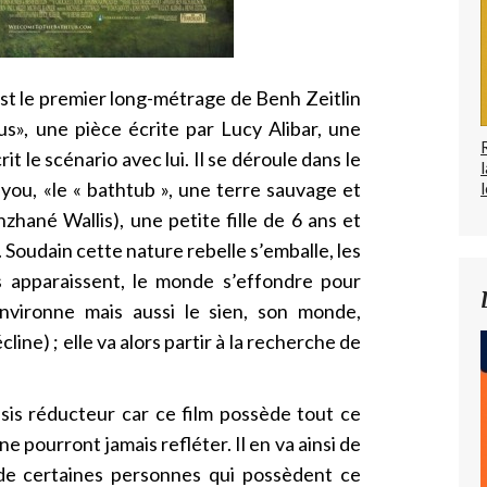
st le premier long-métrage de Benh Zeitlin
us», une pièce écrite par Lucy Alibar, une
it le scénario avec lui. Il se déroule dans le
ayou, «le « bathtub », une terre sauvage et
l
hané Wallis), une petite fille de 6 ans et
Soudain cette nature rebelle s’emballe, les
s apparaissent, le monde s’effondre pour
nvironne mais aussi le sien, son monde,
line) ; elle va alors partir à la recherche de
sis réducteur car ce film possède tout ce
e pourront jamais refléter. Il en va ainsi de
 de certaines personnes qui possèdent ce