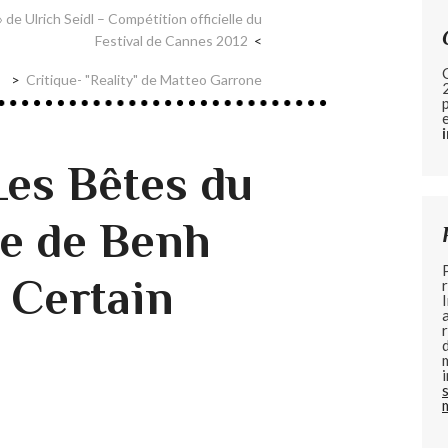
 de Ulrich Seidl – Compétition officielle du
Festival de Cannes 2012
Critique- "Reality" de Matteo Garrone
Les Bêtes du
e de Benh
n Certain