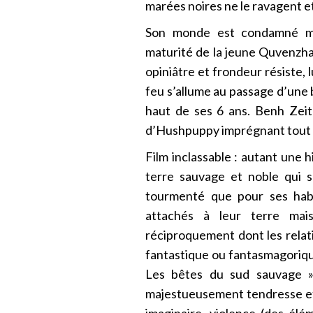
marées noires ne le ravagent et
Son monde est condamné ma
maturité de la jeune Quvenzhan
opiniâtre et frondeur résiste, 
feu s’allume au passage d’une 
haut de ses 6 ans. Benh Zeit
d’Hushpuppy imprégnant tout le
Film inclassable : autant une h
terre sauvage et noble qui 
tourmenté que pour ses habi
attachés à leur terre mai
réciproquement dont les relati
fantastique ou fantasmagorique
Les bêtes du sud sauvage »
majestueusement tendresse et r
imaginaire, violence (des élé