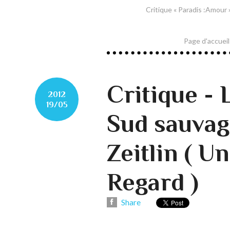
Critique « Paradis :Amour »
Page d'accueil
Critique - 
2012
19/05
Sud sauvag
Zeitlin ( U
Regard )
Share