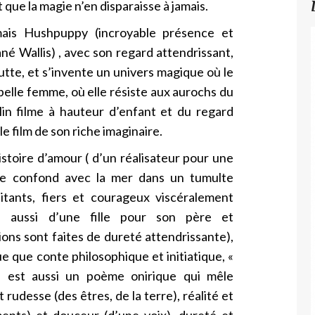
 que la magie n’en disparaisse à jamais.
is Hushpuppy (incroyable présence et
é Wallis) , avec son regard attendrissant,
lutte, et s’invente un univers magique où le
belle femme, où elle résiste aux aurochs du
lin filme à hauteur d’enfant et du regard
 film de son riche imaginaire.
istoire d’amour ( d’un réalisateur pour une
se confond avec la mer dans un tumulte
tants, fiers et courageux viscéralement
s aussi d’une fille pour son père et
ons sont faites de dureté attendrissante),
 que conte philosophique et initiatique, «
 est aussi un poème onirique qui mêle
udesse (des êtres, de la terre), réalité et
ments) et douceur (d’une voix), dureté et