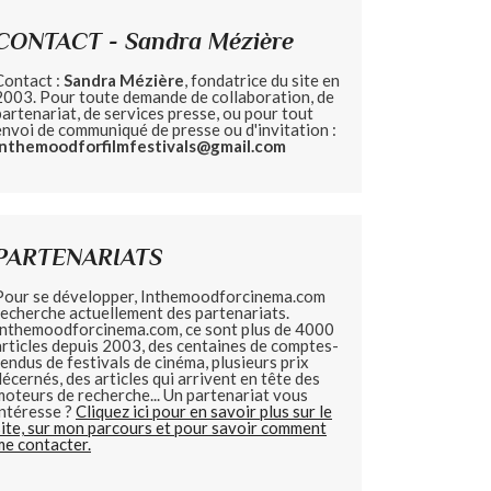
CONTACT - Sandra Mézière
Contact :
Sandra Mézière
, fondatrice du site en
2003. Pour toute demande de collaboration, de
partenariat, de services presse, ou pour tout
envoi de communiqué de presse ou d'invitation :
inthemoodforfilmfestivals@gmail.com
PARTENARIATS
Pour se développer, Inthemoodforcinema.com
recherche actuellement des partenariats.
Inthemoodforcinema.com, ce sont plus de 4000
articles depuis 2003, des centaines de comptes-
rendus de festivals de cinéma, plusieurs prix
décernés, des articles qui arrivent en tête des
moteurs de recherche... Un partenariat vous
intéresse ?
Cliquez ici pour en savoir plus sur le
site, sur mon parcours et pour savoir comment
me contacter.