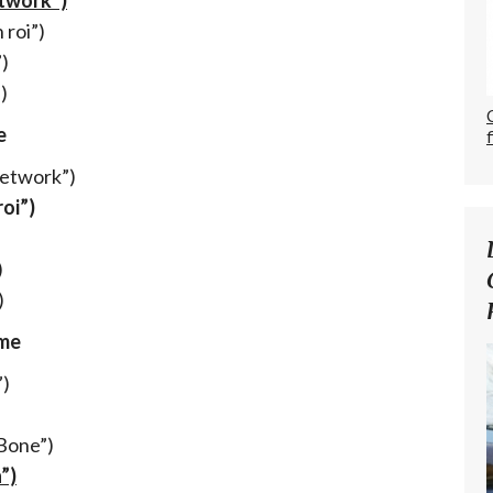
etwork”)
 roi”)
)
)
e
Network”)
roi”)
)
)
ame
”)
Bone”)
”)