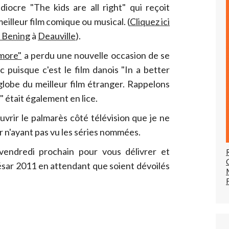
iocre "The kids are all right" qui reçoit
illeur film comique ou musical. (
Cliquez ici
e Bening
à
Deauville
).
more"
a perdu une nouvelle occasion de se
c puisque c'est le film danois "In a better
 globe du meilleur film étranger. Rappelons
" était également en lice.
vrir le palmarès côté télévision que je ne
 n'ayant pas vu les séries nommées.
endredi prochain pour vous délivrer et
ar 2011 en attendant que soient dévoilés