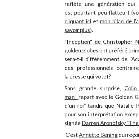
reflète une génération qui 
est pourtant peu flatteur) (v
cliquant ici
et
mon bilan de l'
savoir plus
).
"
Inception" de Christopher N
golden globes ont préféré prime
sera-t-il différemment de l'A
des professionnels contrai
la presse qui vote)?
Sans grande surprise,
Colin
man"
repart avec le Golden G
d'un roi" tandis que
Natalie 
pour son interprétation excep
signée
Darren Aronofsky "The
C'est
Annette Bening
qui reçoi