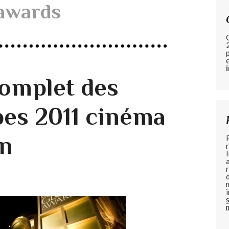
 awards
omplet des
bes 2011 cinéma
on