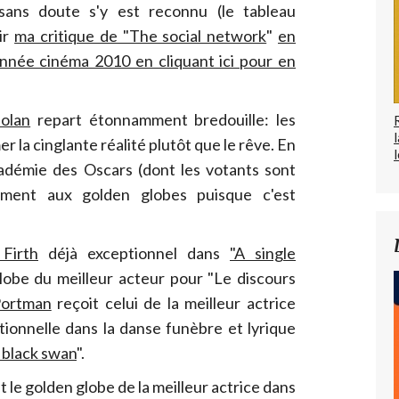
sans doute s'y est reconnu (le tableau
oir
ma critique de "The social network
"
en
année cinéma 2010 en cliquant ici pour en
olan
repart étonnamment bredouille: les
r la cinglante réalité plutôt que le rêve. En
l
cadémie des Oscars (dont les votants sont
rement aux golden globes puisque c'est
 Firth
déjà exceptionnel dans
"A single
lobe du meilleur acteur pour "Le discours
Portman
reçoit celui de la meilleur actrice
tionnelle dans la danse funèbre et lyrique
 black swan
".
t le golden globe de la meilleur actrice dans