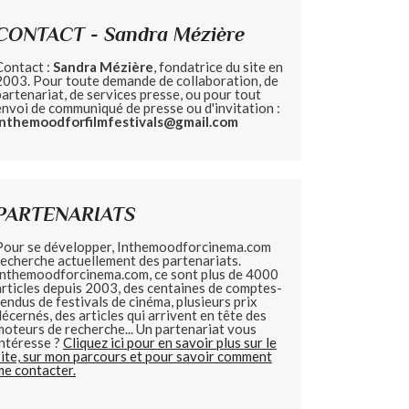
CONTACT - Sandra Mézière
Contact :
Sandra Mézière
, fondatrice du site en
2003. Pour toute demande de collaboration, de
partenariat, de services presse, ou pour tout
envoi de communiqué de presse ou d'invitation :
inthemoodforfilmfestivals@gmail.com
PARTENARIATS
Pour se développer, Inthemoodforcinema.com
recherche actuellement des partenariats.
Inthemoodforcinema.com, ce sont plus de 4000
articles depuis 2003, des centaines de comptes-
rendus de festivals de cinéma, plusieurs prix
décernés, des articles qui arrivent en tête des
moteurs de recherche... Un partenariat vous
intéresse ?
Cliquez ici pour en savoir plus sur le
site, sur mon parcours et pour savoir comment
me contacter.