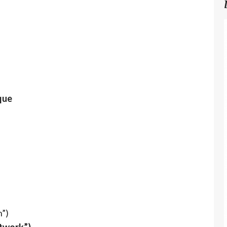
que
n”)