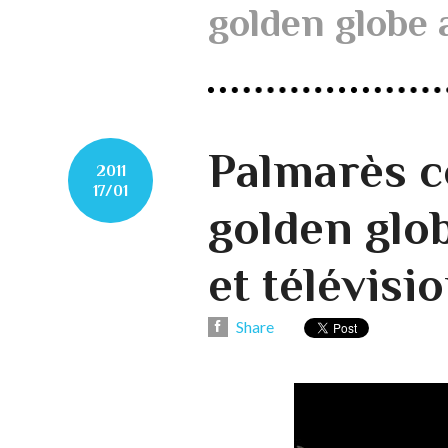
golden globe
Palmarès c
2011
17/01
golden glo
et télévisi
Share