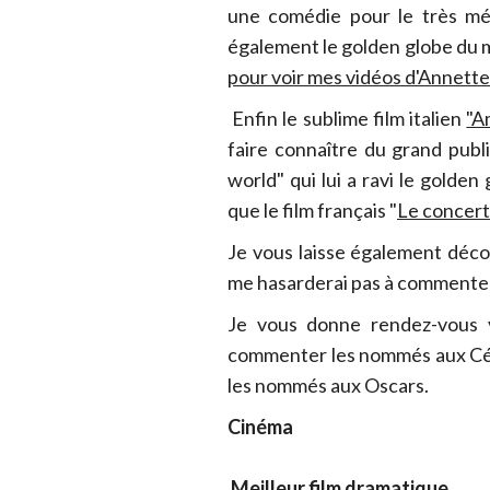
une comédie pour le très méd
également le golden globe du me
pour voir mes vidéos d'Annett
Enfin le sublime film italien
"A
faire connaître du grand publi
world" qui lui a ravi le golden
que le film français "
Le concert
Je vous laisse également décou
me hasarderai pas à commenter
Je vous donne rendez-vous v
commenter les nommés aux Cés
les nommés aux Oscars.
Cinéma
Meilleur film dramatique