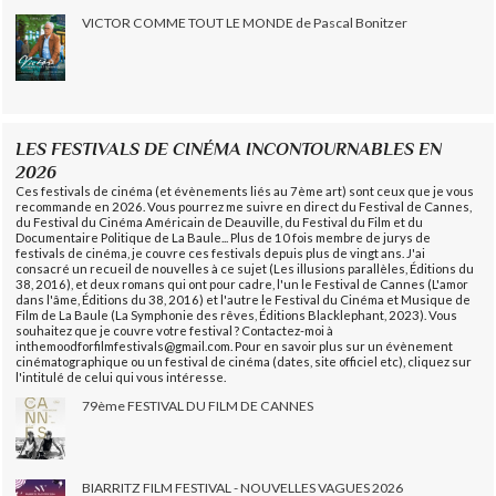
VICTOR COMME TOUT LE MONDE de Pascal Bonitzer
LES FESTIVALS DE CINÉMA INCONTOURNABLES EN
2026
Ces festivals de cinéma (et évènements liés au 7ème art) sont ceux que je vous
recommande en 2026. Vous pourrez me suivre en direct du Festival de Cannes,
du Festival du Cinéma Américain de Deauville, du Festival du Film et du
Documentaire Politique de La Baule... Plus de 10 fois membre de jurys de
festivals de cinéma, je couvre ces festivals depuis plus de vingt ans. J'ai
consacré un recueil de nouvelles à ce sujet (Les illusions parallèles, Éditions du
38, 2016), et deux romans qui ont pour cadre, l'un le Festival de Cannes (L'amor
dans l'âme, Éditions du 38, 2016) et l'autre le Festival du Cinéma et Musique de
Film de La Baule (La Symphonie des rêves, Éditions Blacklephant, 2023). Vous
souhaitez que je couvre votre festival ? Contactez-moi à
inthemoodforfilmfestivals@gmail.com. Pour en savoir plus sur un évènement
cinématographique ou un festival de cinéma (dates, site officiel etc), cliquez sur
l'intitulé de celui qui vous intéresse.
79ème FESTIVAL DU FILM DE CANNES
BIARRITZ FILM FESTIVAL - NOUVELLES VAGUES 2026