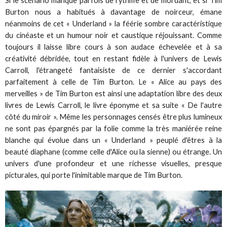
Si le scénario manque parfois de rythme et de mordant, et si Tim
Burton nous a habitués à davantage de noirceur, émane
néanmoins de cet « Underland » la féérie sombre caractéristique
du cinéaste et un humour noir et caustique réjouissant. Comme
toujours il laisse libre cours à son audace échevelée et à sa
créativité débridée, tout en restant fidèle à l'univers de Lewis
Carroll, l'étrangeté fantaisiste de ce dernier s'accordant
parfaitement à celle de Tim Burton. Le « Alice au pays des
merveilles » de Tim Burton est ainsi une adaptation libre des deux
livres de Lewis Carroll, le livre éponyme et sa suite « De l'autre
côté du miroir ». Même les personnages censés être plus lumineux
ne sont pas épargnés par la folie comme la très maniérée reine
blanche qui évolue dans un « Underland » peuplé d'êtres à la
beauté diaphane (comme celle d'Alice ou la sienne) ou étrange. Un
univers d'une profondeur et une richesse visuelles, presque
picturales, qui porte l'inimitable marque de Tim Burton.