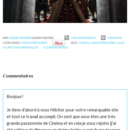
PAR
SANDRA MÉZIÈRE
SANDRA MÉZIÈRE
LIEN PERMANENT
IMPRIMER
CATÉGORIES :
AVANT-PREMIERES
TAGS :
CINÉMA
,
AVANT-PREMIÈRE
,
ALICE
AU PAYS DES MERVEILLES
2
COMMENTAIRES
Commentaires
Bonjour!
Je tiens d'abord à vous féliciter pour votre remarquable site
et tout ce travail accompli. On sent que vous êtes une très
grande passionnée de Cinéma et en cela je vous rejoins (j'ai
été critique de film pour un cinéma belge avant de me tourner