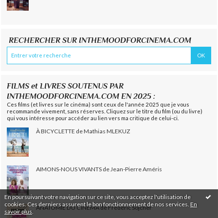
RECHERCHER SUR INTHEMOODFORCINEMA.COM
FILMS et LIVRES SOUTENUS PAR
INTHEMOODFORCINEMA.COM EN 2025 :
Ces films (et livres sur le cinéma) sont ceux de l'année 2025 que je vous
recommande vivement, sans réserves. Cliquez sur le titre du film (ou du livre)
qui vous intéresse pour accéder au lien vers ma critique de celui-ci.
À BICYCLETTE de Mathias MLEKUZ
AIMONS-NOUS VIVANTS de Jean-Pierre Améris
En poursuivant votre navigation sur ce site, vous acceptez l'utilisation de
cookies. Ces derniers assurent le bon fonctionnement de nos services.
En
ANATOMIE DU CINÉMA de Frédéric Sojcher
savoir plus
.