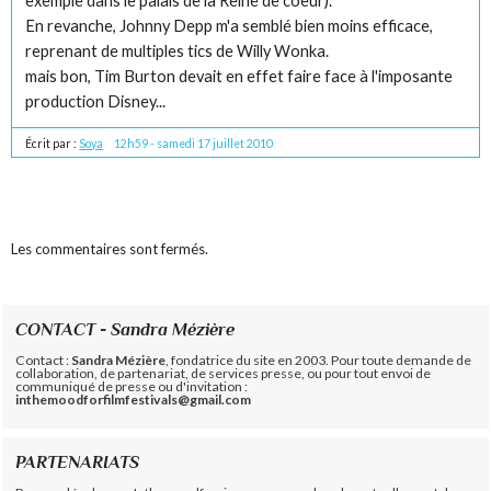
exemple dans le palais de la Reine de coeur).
En revanche, Johnny Depp m'a semblé bien moins efficace,
reprenant de multiples tics de Willy Wonka.
mais bon, Tim Burton devait en effet faire face à l'imposante
production Disney...
Écrit par :
Soya
12h59
-
samedi 17
juillet 2010
Les commentaires sont fermés.
CONTACT - Sandra Mézière
Contact :
Sandra Mézière
, fondatrice du site en 2003. Pour toute demande de
collaboration, de partenariat, de services presse, ou pour tout envoi de
communiqué de presse ou d'invitation :
inthemoodforfilmfestivals@gmail.com
PARTENARIATS