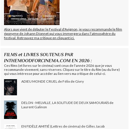
Alors que vient de débuter le Festival d'Avignon, je vous recommande le film
éponyme de Johann Dionnet qui vous immergera dans l'atmosphère du
festival. Retrouvez ma critique en cliquant ici.
FILMS et LIVRES SOUTENUS PAR
INTHEMOODFORCINEMA.COM EN 2026 :
Ces films (et livres sur le cinéma) sont ceux de l'année 2026 que je vous
recommande vivement, sans réserves. Cliquez sur le titre du film (ou du livre)
qui vous intéresse pour accéder au lien vers ma critique de celui-ci.
ADIEU MONDE CRUEL de Félix de Givry
DELON - MELVILLE, LA SOLITUDE DE DEUX SAMOURAÏS de
Laurent Galinon
EN FIDÈLE AMITIÉ (Lettres de cinéma) de Gilles Jacob