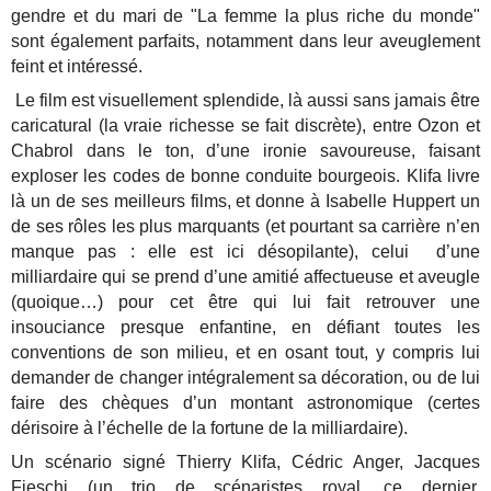
gendre et du mari de "La femme la plus riche du monde"
sont également parfaits, notamment dans leur aveuglement
feint et intéressé.
Le film est visuellement splendide, là aussi sans jamais être
caricatural (la vraie richesse se fait discrète), entre Ozon et
Chabrol dans le ton, d’une ironie savoureuse, faisant
exploser les codes de bonne conduite bourgeois. Klifa livre
là un de ses meilleurs films, et donne à Isabelle Huppert un
de ses rôles les plus marquants (et pourtant sa carrière n’en
manque pas : elle est ici désopilante), celui d’une
milliardaire qui se prend d’une amitié affectueuse et aveugle
(quoique…) pour cet être qui lui fait retrouver une
insouciance presque enfantine, en défiant toutes les
conventions de son milieu, et en osant tout, y compris lui
demander de changer intégralement sa décoration, ou de lui
faire des chèques d’un montant astronomique (certes
dérisoire à l’échelle de la fortune de la milliardaire).
Un scénario signé Thierry Klifa, Cédric Anger, Jacques
Fieschi (un trio de scénaristes royal, ce dernier,