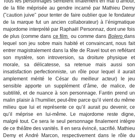
Tous les personnages semblent finalement en mal d’amour,
de la fille méprisée au gendre incarné par Mathieu Demy
("caution juive" pour tenter de faire oublier que le fondateur
de la marque fut un ancien collaborateur) à l’énigmatique
majordome interprété par Raphaël Personnaz, dont une fois
de plus (comme dans
ce film
ou comme dans
Bolero
dans
lequel son jeu sobre mais habité et convaincant, nous fait
entrer magistralement dans la tête de Ravel tout en reflétant
son mystère, son introversion, sa droiture physique et
morale, sa délicatesse, sa retenue mais aussi son
insatisfaction perfectionniste, un rôle pour lequel il aurait
amplement mérité le César du meilleur acteur) le jeu
sensible apporte un supplément d’âme, de malice, de
subtilité, et de nuance à son personnage. Fantin prend un
malin plaisir à l'humilier, peut-être parce qu’il vient du même
milieu que lui et représente ce qu’il aurait pu devenir, ce
qu’il méprise en lui-même. Le majordome reste digne,
malgré tout. Ce sera le seul personnage finalement intègre
de ce théâtre des vanités. Il en sera évincé, sacrifié. Mathieu
Demy et André Marcon, respectivement dans le rôle du