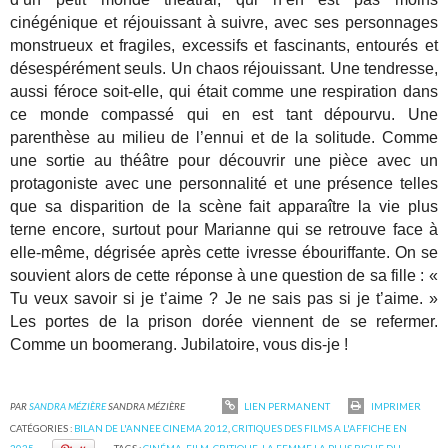
cinégénique et réjouissant à suivre, avec ses personnages
monstrueux et fragiles, excessifs et fascinants, entourés et
désespérément seuls. Un chaos réjouissant. Une tendresse,
aussi féroce soit-elle, qui était comme une respiration dans
ce monde compassé qui en est tant dépourvu. Une
parenthèse au milieu de l’ennui et de la solitude. Comme
une sortie au théâtre pour découvrir une pièce avec un
protagoniste avec une personnalité et une présence telles
que sa disparition de la scène fait apparaître la vie plus
terne encore, surtout pour Marianne qui se retrouve face à
elle-même, dégrisée après cette ivresse ébouriffante. On se
souvient alors de cette réponse à une question de sa fille : «
Tu veux savoir si je t’aime ? Je ne sais pas si je t’aime. »
Les portes de la prison dorée viennent de se refermer.
Comme un boomerang. Jubilatoire, vous dis-je !
PAR
SANDRA MÉZIÈRE
SANDRA MÉZIÈRE
LIEN PERMANENT
IMPRIMER
CATÉGORIES :
BILAN DE L'ANNEE CINEMA 2012
,
CRITIQUES DES FILMS A L'AFFICHE EN
2025
TAGS :
CINÉMA
,
FILM
,
CRITIQUE
,
LA FEMME LA PLUS RICHE DU