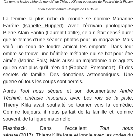
"La femme la plus riche du monde" de Thierry Klifa en ouverture du Festival de la Fiction
et du Documentaire Politique de La Baule.
La femme la plus riche du monde se nomme Marianne
Farrère (
Isabelle Huppert
). Avec l’écrivain photographe
Pierre-Alain Fantin (Laurent Lafitte), cela n'était censé durer
que le temps d’une séance photos pour un magazine. Mais
voilà, un coup de foudre amical les emporte. Dans leur
ombre se trouve une héritière méfiante qui se bat pour être
aimée (Marina Foïs). Mais aussi un majordome aux aguets
qui en sait plus qu'il n’en dit (Raphaël Personnaz). Et des
secrets de famille. Des donations astronomiques. Une
guerre où tous les coups sont permis.
Après
Tout nous sépare
et son documentaire
André
Téchiné, cinéaste insoumis
, avec
Les rois de la piste
,
Thierry Klifa avait souhaité se tourner vers la comédie.
Comme toujours, il nous parlait de la famille et, comme
souvent, de la figure maternelle.
Flashback. Dans l’excellent
Tout nous
sépare
(2017), Thierry Klifa joue et jongle avec les codes du