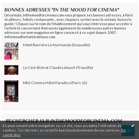
BONNES ADRESSES "IN THE MOOD FOR CINEMA"
Désormais, Inthemoodforcinema.com vous propose ses bonnes adresses, à Paris
et ailleurs : hôtels, restaurants... avec, toujours, un lien avec le cinéma. Suivez le
guide ! Cliquez sur le nom de l'établissement qui vous intéresse pour accéder à
l'article le concernant. Retrouvez également de nombreuses autres bonnes
adresses sur mon magazine en ligne consacré à ce sujet depuis 2007,
Inthemoodforhotelsdeluxe.com.
Hôtel Barrière Le Normandy (Deauville)
Le Ciné-Bistrot Claude Lelouch (Trouville)
Mk2 Cinéma Hôtel Paradiso (Paris 12)
RECHERCHER SUR INTHEMOODFORCINEMA.COM
En poursuivant votre navigation sur ce site, vous acceptez l'utilisation de
cookies. Ces derniers assurent le bon fonctionnement de nos services.
En
savoir plus
.