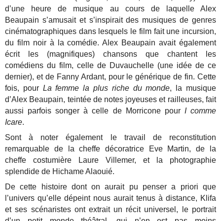
d’une heure de musique au cours de laquelle Alex
Beaupain s’amusait et s’inspirait des musiques de genres
cinématographiques dans lesquels le film fait une incursion,
du film noir à la comédie. Alex Beaupain avait également
écrit les (magnifiques) chansons que chantent les
comédiens du film, celle de Duvauchelle (une idée de ce
dernier), et de Fanny Ardant, pour le générique de fin. Cette
fois, pour
La femme la plus riche du monde
, la musique
d’Alex Beaupain, teintée de notes joyeuses et railleuses, fait
aussi parfois songer à celle de Morricone pour
I comme
Icare
.
Sont à noter également le travail de reconstitution
remarquable de la cheffe décoratrice Eve Martin, de la
cheffe costumière Laure Villemer, et la photographie
splendide de Hichame Alaouié.
De cette histoire dont on aurait pu penser a priori que
l’univers qu’elle dépeint nous aurait tenus à distance, Klifa
et ses scénaristes ont extrait un récit universel, le portrait
d’un petit monde théâtral, qui n’en est pas moins