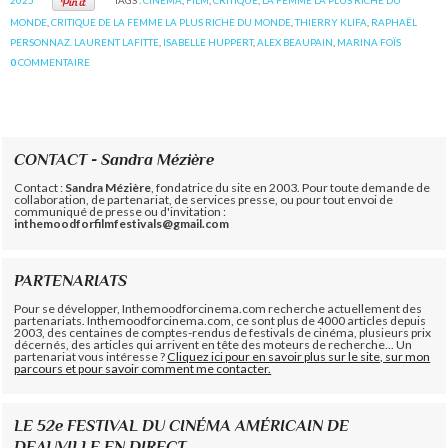
MONDE
,
CRITIQUE DE LA FEMME LA PLUS RICHE DU MONDE
,
THIERRY KLIFA
,
RAPHAËL
PERSONNAZ. LAURENT LAFITTE
,
ISABELLE HUPPERT
,
ALEX BEAUPAIN
,
MARINA FOÏS
0
COMMENTAIRE
CONTACT - Sandra Mézière
Contact :
Sandra Mézière
, fondatrice du site en 2003. Pour toute demande de
collaboration, de partenariat, de services presse, ou pour tout envoi de
communiqué de presse ou d'invitation :
inthemoodforfilmfestivals@gmail.com
PARTENARIATS
Pour se développer, Inthemoodforcinema.com recherche actuellement des
partenariats. Inthemoodforcinema.com, ce sont plus de 4000 articles depuis
2003, des centaines de comptes-rendus de festivals de cinéma, plusieurs prix
décernés, des articles qui arrivent en tête des moteurs de recherche... Un
partenariat vous intéresse ?
Cliquez ici pour en savoir plus sur le site, sur mon
parcours et pour savoir comment me contacter.
LE 52e FESTIVAL DU CINÉMA AMÉRICAIN DE
DEAUVILLE EN DIRECT