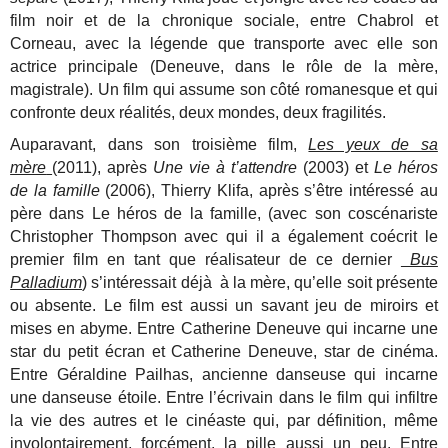
film noir et de la chronique sociale, entre Chabrol et
Corneau, avec la légende que transporte avec elle son
actrice principale (Deneuve, dans le rôle de la mère,
magistrale). Un film qui assume son côté romanesque et qui
confronte deux réalités, deux mondes, deux fragilités.
Auparavant, dans son troisième film,
Les yeux de sa
mère
(2011), après
Une vie à t’attendre
(2003) et
Le héros
de la famille
(2006), Thierry Klifa, après s’être intéressé au
père dans Le héros de la famille, (avec son coscénariste
Christopher Thompson avec qui il a également coécrit le
premier film en tant que réalisateur de ce dernier
Bus
Palladium
) s’intéressait déjà à la mère, qu’elle soit présente
ou absente. Le film est aussi un savant jeu de miroirs et
mises en abyme. Entre Catherine Deneuve qui incarne une
star du petit écran et Catherine Deneuve, star de cinéma.
Entre Géraldine Pailhas, ancienne danseuse qui incarne
une danseuse étoile. Entre l’écrivain dans le film qui infiltre
la vie des autres et le cinéaste qui, par définition, même
involontairement, forcément, la pille aussi un peu. Entre