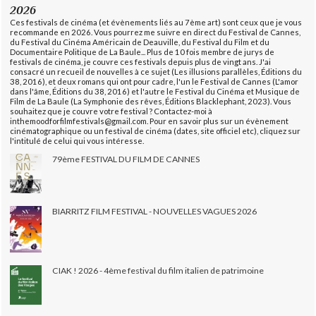
2026
Ces festivals de cinéma (et évènements liés au 7ème art) sont ceux que je vous
recommande en 2026. Vous pourrez me suivre en direct du Festival de Cannes,
du Festival du Cinéma Américain de Deauville, du Festival du Film et du
Documentaire Politique de La Baule... Plus de 10 fois membre de jurys de
festivals de cinéma, je couvre ces festivals depuis plus de vingt ans. J'ai
consacré un recueil de nouvelles à ce sujet (Les illusions parallèles, Éditions du
38, 2016), et deux romans qui ont pour cadre, l'un le Festival de Cannes (L'amor
dans l'âme, Éditions du 38, 2016) et l'autre le Festival du Cinéma et Musique de
Film de La Baule (La Symphonie des rêves, Éditions Blacklephant, 2023). Vous
souhaitez que je couvre votre festival ? Contactez-moi à
inthemoodforfilmfestivals@gmail.com. Pour en savoir plus sur un évènement
cinématographique ou un festival de cinéma (dates, site officiel etc), cliquez sur
l'intitulé de celui qui vous intéresse.
79ème FESTIVAL DU FILM DE CANNES
BIARRITZ FILM FESTIVAL - NOUVELLES VAGUES 2026
CIAK ! 2026 - 4ème festival du film italien de patrimoine