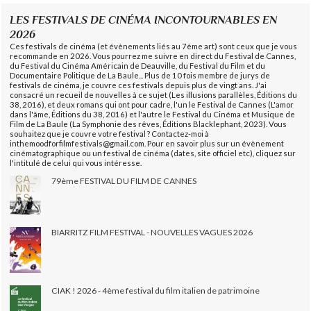
LES FESTIVALS DE CINÉMA INCONTOURNABLES EN
2026
Ces festivals de cinéma (et évènements liés au 7ème art) sont ceux que je vous
recommande en 2026. Vous pourrez me suivre en direct du Festival de Cannes,
du Festival du Cinéma Américain de Deauville, du Festival du Film et du
Documentaire Politique de La Baule... Plus de 10 fois membre de jurys de
festivals de cinéma, je couvre ces festivals depuis plus de vingt ans. J'ai
consacré un recueil de nouvelles à ce sujet (Les illusions parallèles, Éditions du
38, 2016), et deux romans qui ont pour cadre, l'un le Festival de Cannes (L'amor
dans l'âme, Éditions du 38, 2016) et l'autre le Festival du Cinéma et Musique de
Film de La Baule (La Symphonie des rêves, Éditions Blacklephant, 2023). Vous
souhaitez que je couvre votre festival ? Contactez-moi à
inthemoodforfilmfestivals@gmail.com. Pour en savoir plus sur un évènement
cinématographique ou un festival de cinéma (dates, site officiel etc), cliquez sur
l'intitulé de celui qui vous intéresse.
79ème FESTIVAL DU FILM DE CANNES
BIARRITZ FILM FESTIVAL - NOUVELLES VAGUES 2026
CIAK ! 2026 - 4ème festival du film italien de patrimoine