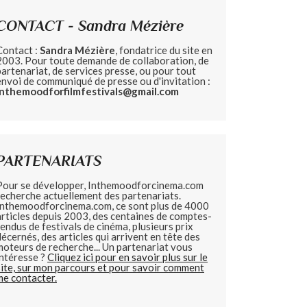
CONTACT - Sandra Mézière
Contact :
Sandra Mézière
, fondatrice du site en
2003. Pour toute demande de collaboration, de
partenariat, de services presse, ou pour tout
envoi de communiqué de presse ou d'invitation :
inthemoodforfilmfestivals@gmail.com
PARTENARIATS
Pour se développer, Inthemoodforcinema.com
recherche actuellement des partenariats.
Inthemoodforcinema.com, ce sont plus de 4000
articles depuis 2003, des centaines de comptes-
rendus de festivals de cinéma, plusieurs prix
décernés, des articles qui arrivent en tête des
moteurs de recherche... Un partenariat vous
intéresse ?
Cliquez ici pour en savoir plus sur le
site, sur mon parcours et pour savoir comment
me contacter.