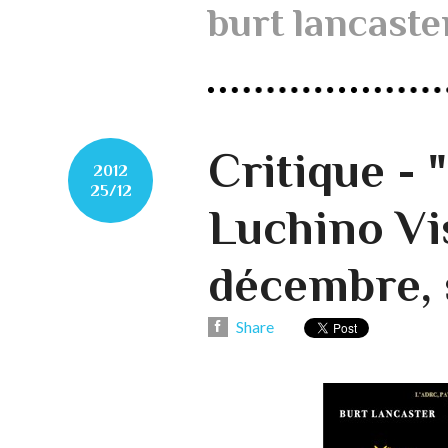
burt lancaste
Critique -
2012
25/12
Luchino Vi
décembre, 
Share