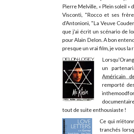
Pierre Melville, « Plein soleil
Visconti, "Rocco et ses frèr
d'Antonioni, "La Veuve Couderc
que j'ai écrit un scénario de l
pour Alain Delon. A bon entendeu
presque un vrai film, je vous la 
Lorsqu'Orang
un partenar
Américain d
remporté des
inthemoodfor
documentaire
tout de suite enthousiaste !
Ce qui m'étonn
tranchés lorsq