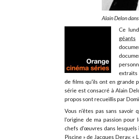
Alain Delon dans 
Ce lund
géants
s
documen
docume
personn
extraits
de films qu'ils ont en grande 
série est consacré à Alain De
propos sont recueillis par Dom
Vous n'êtes pas sans savoir q
l'origine de ma passion pour
chefs d'œuvres dans lesquels i
Piscine » de Jacques Deray, « 