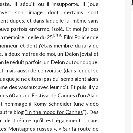
ste. Il séduit ou il insupporte. Il joue
 avec son image dont certains sont
nt dupes, et dans laquelle lui-même sans
uve parfois enfermé, isolé. Et moi j'ai ces
ème
a mémoire : celle du 25
Film Policier de
d'honneur et dont j'étais membre du jury de
ée, à deux mètres de moi, un Delon jovial et
e on le réduit parfois, un Delon autour duquel
t mais aussi de convoitise (dans lequel se
us que je ne citerai pas qui semblaient alors
me des vassaux avec leur roi). Et puis il y a
 des 60 ans du Festival de Cannes d'un Alain
nt hommage à Romy Schneider (une vidéo
 autre blog
"In the mood for Cannes
"). Des
r de théâtre qu'il est également : dans
Les Montagnes russes »,
« Sur la route de