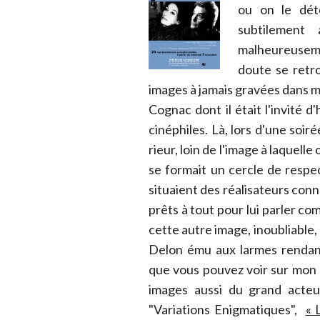
ou on le déte
subtilement
malheureuseme
doute se retro
images à jamais gravées dans m
Cognac dont il était l'invité 
cinéphiles. Là, lors d'une soir
rieur, loin de l'image à laquell
se formait un cercle de respec
situaient des réalisateurs conn
prêts à tout pour lui parler com
cette autre image, inoubliable,
Delon ému aux larmes renda
que vous pouvez voir sur mon
images aussi du grand acteu
"Variations Enigmatiques",
« 