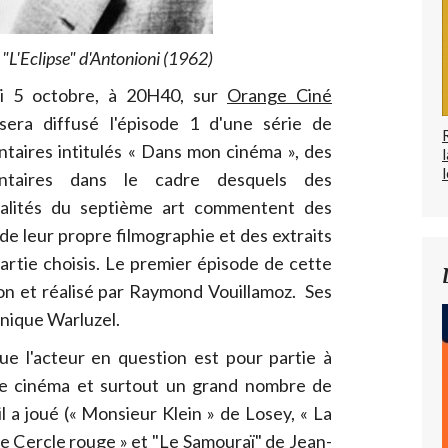
"L'Eclipse" d'Antonioni (1962)
i 5 octobre, à 20H40, sur
Orange Ciné
era diffusé l'épisode 1 d'une série de
taires intitulés « Dans mon cinéma », des
l
ntaires dans le cadre desquels des
alités du septième art commentent des
 de leur propre filmographie et des extraits
partie choisis. Le premier épisode de cette
lon et réalisé par Raymond Vouillamoz. Ses
inique Warluzel.
ue l'acteur en question est pour partie à
 le cinéma et surtout un grand nombre de
l a joué (« Monsieur Klein » de Losey, « La
Le Cercle rouge » et "Le Samouraï" de Jean-