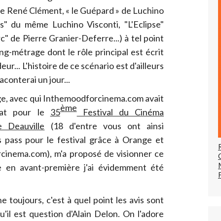
 » de René Clément, « le Guépard » de Luchino
es" du même Luchino Visconti, "L'Eclipse"
" de Pierre Granier-Deferre...) à tel point
ong-métrage dont le rôle principal est écrit
r... L'histoire de ce scénario est d'ailleurs
raconterai un jour...
e, avec qui Inthemoodforcinema.com avait
ème
iat pour le
35
Festival du Cinéma
e Deauville
(18 d'entre vous ont ainsi
 pass pour le festival grâce à Orange et
cinema.com), m'a proposé de visionner ce
 en avant-première j'ai évidemment été
e toujours, c'est à quel point les avis sont
u'il est question d'Alain Delon. On l'adore