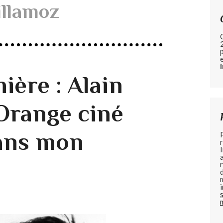
llamoz
ière : Alain
Orange ciné
ans mon