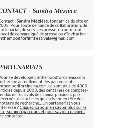
CONTACT - Sandra Mézière
Contact :
Sandra Mézière
, fondatrice du site en
2003. Pour toute demande de collaboration, de
partenariat, de services presse, ou pour tout
envoi de communiqué de presse ou d'invitation :
inthemoodforfilmfestivals@gmail.com
PARTENARIATS
Pour se développer, Inthemoodforcinema.com
recherche actuellement des partenariats.
Inthemoodforcinema.com, ce sont plus de 4000
articles depuis 2003, des centaines de comptes-
rendus de festivals de cinéma, plusieurs prix
décernés, des articles qui arrivent en tête des
moteurs de recherche... Un partenariat vous
intéresse ?
Cliquez ici pour en savoir plus sur le
site, sur mon parcours et pour savoir comment
me contacter.