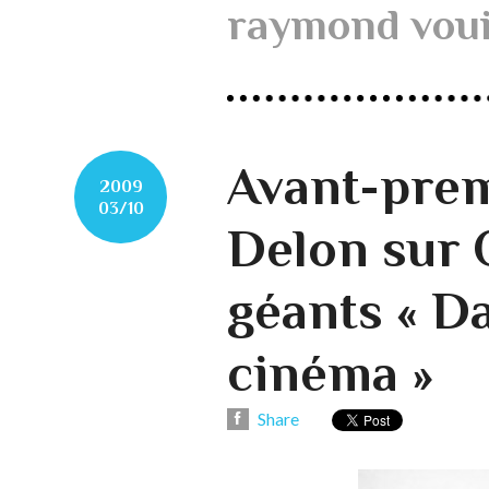
raymond voui
Avant-prem
2009
03/10
Delon sur 
géants « D
cinéma »
Share