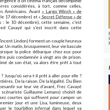
émergence d’un cinéma français décomplexé
erres considérées, à tort, comme celles,
des Américains. Avant
« Largo Winch » de
: le 17 décembre) et «
Secret Défense » de
es : le 10 décembre), cette semaine, c’est
ed Cavayé qui s’est inscrit dans cette
(Vincent Lindon) forment un couple heureux
l
ar. Un matin, brusquement, leur vie bascule
 lorsque la police débarque chez eux pour
tre puis condamnée à vingt ans de prison.
aimé de son état, va alors être prêt à tout
 Jusqu’où sera-t-il prêt à aller pour elle ?
ntières. De la raison. De la légalité. Du Bien
pesantir sur leur vie d’avant, Frec Cavayé
u scénariste Guillaume Lemans) choisit de
ez courtes qui suffisent pour camper un
emier jour et une Lisa, lumineuse, deux
uer le tourbillon infernal dans lequel va