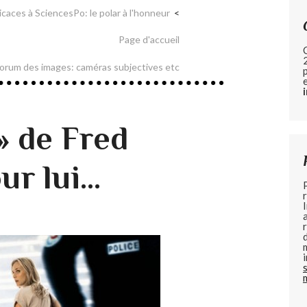
aces à SciencesPo: le polar à l'honneur
Page d'accueil
orum des images: caméras subjectives etc
 » de Fred
ur lui…