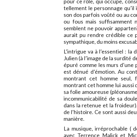
pour ce rôle, qui occupe, cons
tellement le personnage qu’il 
son dos parfois voûté ou au co
ou fous mais suffisamment nu
semblent ne pouvoir appartenir
aurait pu rendre crédible ce
sympathique, du moins excusabl
L’intrigue va à l’essentiel : l
Julien (à l’image de la surdité d
épuré comme les murs d’une pr
est dénué d’émotion. Au contra
montrant cet homme seul, fr
montrant cet homme lui aussi da
sa folie amoureuse (pléonasme o
incommunicabilité de sa douleu
dans la retenue et la froideur)
de l’histoire. Ce sont aussi de
manière.
La musique, irréprochable ( d
avec Terrence Malick et Mich