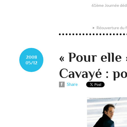
61ème Journée dédic
Réouverture du f
« Pour elle
2008
05/12
Cavayé : po
Share