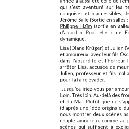
année a aussi été celle de l’
qui s’est aventuré sur les t
conquises et inaccessibles, 
Jérôme Salle
(Sortie en salles 
Philippe Haïm
(sortie en sall
d’abord « Pour elle » de Fr
dynamique.
Lisa (Diane Krüger) et Julien 
et amoureux, avec leur fils Osc
dans l’absurdité et l’horreur
arrêter Lisa, accusée de meur
Julien, professeur et fils mal 
pour la faire évader.
Jusqu’où iriez-vous par amour ?
Loin. Très loin. Au-delà des fro
et du Mal. Plutôt que de s’ap
(d’après une idée originale d
nous montrer deux scènes ass
couple amoureux comme au pr
scènes qui suffisent à expliq