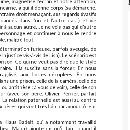
ume, magnétise l’écran et notre attention,
incarne, à qui il donne corps (sa démarche,
ntraire droit menaçant, ses regards évasifs
ancés dans l’un et l’autre cas ) et vie
 à aucun autre. Je ne vois pas qui d’autre
 personnage et continuer à nous le rendre
e, malgré tout.
a détermination furieuse, parfois aveugle, de
e la justice vis-à-vis de Lisa). Le scénario est
ison. Ce qui ne veut pas dire que le style
ire. Il la suscite sans la forcer. En nous
agilisé, aux forces décuplées. En nous
ns une prison, celle de la caméra, celle de
u antithèse : à vous de voir), celle de son
r (avec son père, Olivier Perrier, parfait
. La relation paternelle est aussi au centre
ux pères qui vont très loin par amour. A leur
e Klaus Badelt, qui a notamment travaillé
eal Mann) ajoute ce qu’il faut quand il