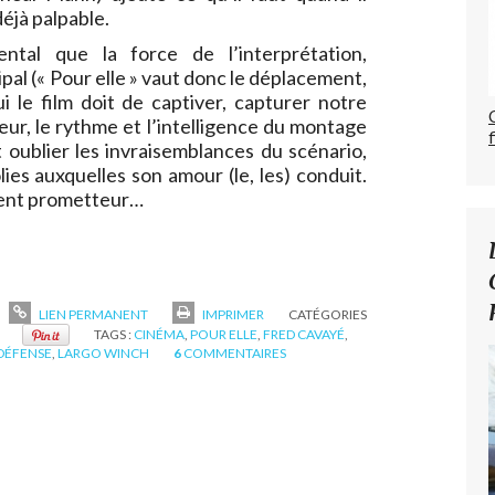
déjà palpable.
ental que la force de l’interprétation,
ipal (« Pour elle » vaut donc le déplacement,
i le film doit de captiver, capturer notre
eur, le rythme et l’intelligence du montage
 oublier les invraisemblances du scénario,
lies auxquelles son amour (le, les) conduit.
ment prometteur…
LIEN PERMANENT
IMPRIMER
CATÉGORIES
TAGS :
CINÉMA
,
POUR ELLE
,
FRED CAVAYÉ
,
DÉFENSE
,
LARGO WINCH
6
COMMENTAIRES