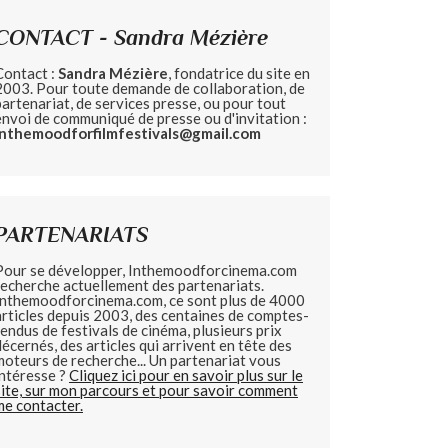
CONTACT - Sandra Mézière
Contact :
Sandra Mézière
, fondatrice du site en
2003. Pour toute demande de collaboration, de
partenariat, de services presse, ou pour tout
envoi de communiqué de presse ou d'invitation :
inthemoodforfilmfestivals@gmail.com
PARTENARIATS
Pour se développer, Inthemoodforcinema.com
recherche actuellement des partenariats.
Inthemoodforcinema.com, ce sont plus de 4000
articles depuis 2003, des centaines de comptes-
rendus de festivals de cinéma, plusieurs prix
décernés, des articles qui arrivent en tête des
moteurs de recherche... Un partenariat vous
intéresse ?
Cliquez ici pour en savoir plus sur le
site, sur mon parcours et pour savoir comment
me contacter.