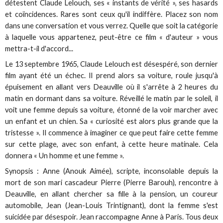
détestent Claude Lelouch, ses « instants de vérité », ses hasards
et coïncidences. Rares sont ceux qu'il indiffère. Placez son nom
dans une conversation et vous verrez. Quelle que soit la catégorie
à laquelle vous appartenez, peut-être ce film « d'auteur » vous
mettra-t-il d'accord...
Le 13 septembre 1965, Claude Lelouch est désespéré, son dernier
film ayant été un échec. Il prend alors sa voiture, roule jusqu'à
épuisement en allant vers Deauville où il s'arrête à 2 heures du
matin en dormant dans sa voiture. Réveillé le matin par le soleil, il
voit une femme depuis sa voiture, étonné de la voir marcher avec
un enfant et un chien. Sa « curiosité est alors plus grande que la
tristesse ». Il commence à imaginer ce que peut faire cette femme
sur cette plage, avec son enfant, à cette heure matinale. Cela
donnera « Un homme et une femme ».
Synopsis : Anne (Anouk Aimée), scripte, inconsolable depuis la
mort de son mari cascadeur Pierre (Pierre Barouh), rencontre à
Deauville, en allant chercher sa fille à la pension, un coureur
automobile, Jean (Jean-Louis Trintignant), dont la femme s'est
suicidée par désespoir. Jean raccompagne Anne à Paris. Tous deux