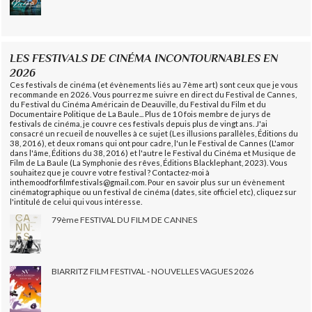
LES FESTIVALS DE CINÉMA INCONTOURNABLES EN
2026
Ces festivals de cinéma (et évènements liés au 7ème art) sont ceux que je vous
recommande en 2026. Vous pourrez me suivre en direct du Festival de Cannes,
du Festival du Cinéma Américain de Deauville, du Festival du Film et du
Documentaire Politique de La Baule... Plus de 10 fois membre de jurys de
festivals de cinéma, je couvre ces festivals depuis plus de vingt ans. J'ai
consacré un recueil de nouvelles à ce sujet (Les illusions parallèles, Éditions du
38, 2016), et deux romans qui ont pour cadre, l'un le Festival de Cannes (L'amor
dans l'âme, Éditions du 38, 2016) et l'autre le Festival du Cinéma et Musique de
Film de La Baule (La Symphonie des rêves, Éditions Blacklephant, 2023). Vous
souhaitez que je couvre votre festival ? Contactez-moi à
inthemoodforfilmfestivals@gmail.com. Pour en savoir plus sur un évènement
cinématographique ou un festival de cinéma (dates, site officiel etc), cliquez sur
l'intitulé de celui qui vous intéresse.
79ème FESTIVAL DU FILM DE CANNES
BIARRITZ FILM FESTIVAL - NOUVELLES VAGUES 2026