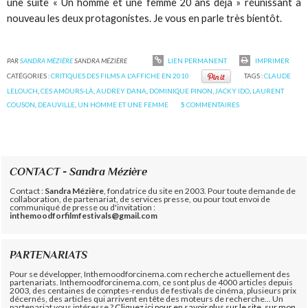
une suite « Un homme et une femme 20 ans déjà » réunissant à
nouveau les deux protagonistes. Je vous en parle très bientôt.
PAR
SANDRA MÉZIÈRE
SANDRA MÉZIÈRE
LIEN PERMANENT
IMPRIMER
CATÉGORIES :
CRITIQUES DES FILMS A L'AFFICHE EN 2010
TAGS :
CLAUDE
LELOUCH
,
CES AMOURS-LÀ
,
AUDREY DANA
,
DOMINIQUE PINON
,
JACKY IDO
,
LAURENT
COUSON
,
DEAUVILLE
,
UN HOMME ET UNE FEMME
5
COMMENTAIRES
CONTACT - Sandra Mézière
Contact :
Sandra Mézière
, fondatrice du site en 2003. Pour toute demande de
collaboration, de partenariat, de services presse, ou pour tout envoi de
communiqué de presse ou d'invitation :
inthemoodforfilmfestivals@gmail.com
PARTENARIATS
Pour se développer, Inthemoodforcinema.com recherche actuellement des
partenariats. Inthemoodforcinema.com, ce sont plus de 4000 articles depuis
2003, des centaines de comptes-rendus de festivals de cinéma, plusieurs prix
décernés, des articles qui arrivent en tête des moteurs de recherche... Un
partenariat vous intéresse ?
Cliquez ici pour en savoir plus sur le site, sur mon