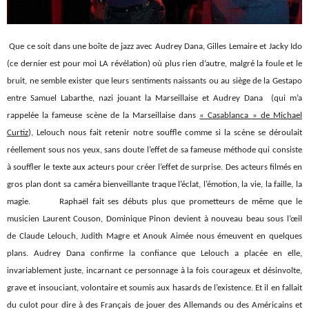
Que ce soit dans une boîte de jazz avec Audrey Dana, Gilles Lemaire et Jacky Ido
(ce dernier est pour moi LA révélation) où plus rien d’autre, malgré la foule et le
bruit, ne semble exister que leurs sentiments naissants ou au siège de la Gestapo
entre Samuel Labarthe, nazi jouant la Marseillaise et Audrey Dana (qui m’a
rappelée la fameuse scène de la Marseillaise dans
« Casablanca » de Michael
Curtiz
), Lelouch nous fait retenir notre souffle comme si la scène se déroulait
réellement sous nos yeux, sans doute l’effet de sa fameuse méthode qui consiste
à souffler le texte aux acteurs pour créer l’effet de surprise. Des acteurs filmés en
gros plan dont sa caméra bienveillante traque l’éclat, l’émotion, la vie, la faille, la
magie. Raphaël fait ses débuts plus que prometteurs de même que le
musicien Laurent Couson, Dominique Pinon devient à nouveau beau sous l’œil
de Claude Lelouch, Judith Magre et Anouk Aimée nous émeuvent en quelques
plans. Audrey Dana confirme la confiance que Lelouch a placée en elle,
invariablement juste, incarnant ce personnage à la fois courageux et désinvolte,
grave et insouciant, volontaire et soumis aux hasards de l’existence. Et il en fallait
du culot pour dire à des Français de jouer des Allemands ou des Américains et