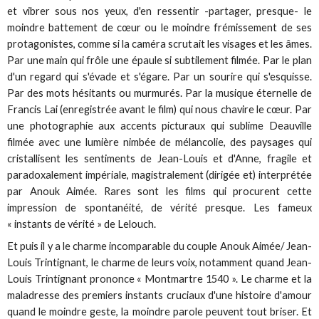
et vibrer sous nos yeux, d'en ressentir -partager, presque- le
moindre battement de cœur ou le moindre frémissement de ses
protagonistes, comme si la caméra scrutait les visages et les âmes.
Par une main qui frôle une épaule si subtilement filmée. Par le plan
d'un regard qui s'évade et s'égare. Par un sourire qui s'esquisse.
Par des mots hésitants ou murmurés. Par la musique éternelle de
Francis Lai (enregistrée avant le film) qui nous chavire le cœur. Par
une photographie aux accents picturaux qui sublime Deauville
filmée avec une lumière nimbée de mélancolie, des paysages qui
cristallisent les sentiments de Jean-Louis et d'Anne, fragile et
paradoxalement impériale, magistralement (dirigée et) interprétée
par Anouk Aimée. Rares sont les films qui procurent cette
impression de spontanéité, de vérité presque. Les fameux
« instants de vérité » de Lelouch.
Et puis il y a le charme incomparable du couple Anouk Aimée/ Jean-
Louis Trintignant, le charme de leurs voix, notamment quand Jean-
Louis Trintignant prononce « Montmartre 1540 ». Le charme et la
maladresse des premiers instants cruciaux d'une histoire d'amour
quand le moindre geste, la moindre parole peuvent tout briser. Et