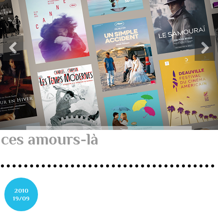
ces amours-là
2010
19/09