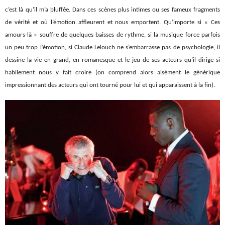
c’est là qu’il m’a bluffée. Dans ces scènes plus intimes ou ses fameux fragments
de vérité et où l’émotion affleurent et nous emportent. Qu’importe si « Ces
amours-là » souffre de quelques baisses de rythme, si la musique force parfois
un peu trop l’émotion, si Claude Lelouch ne s’embarrasse pas de psychologie, il
dessine la vie en grand, en romanesque et le jeu de ses acteurs qu’il dirige si
habilement nous y fait croire (on comprend alors aisément le générique
impressionnant des acteurs qui ont tourné pour lui et qui apparaissent à la fin).