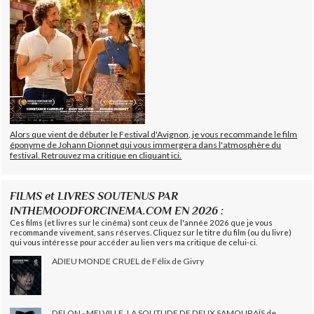
Alors que vient de débuter le Festival d'Avignon, je vous recommande le film
éponyme de Johann Dionnet qui vous immergera dans l'atmosphère du
festival. Retrouvez ma critique en cliquant ici.
FILMS et LIVRES SOUTENUS PAR
INTHEMOODFORCINEMA.COM EN 2026 :
Ces films (et livres sur le cinéma) sont ceux de l'année 2026 que je vous
recommande vivement, sans réserves. Cliquez sur le titre du film (ou du livre)
qui vous intéresse pour accéder au lien vers ma critique de celui-ci.
ADIEU MONDE CRUEL de Félix de Givry
DELON - MELVILLE, LA SOLITUDE DE DEUX SAMOURAÏS de