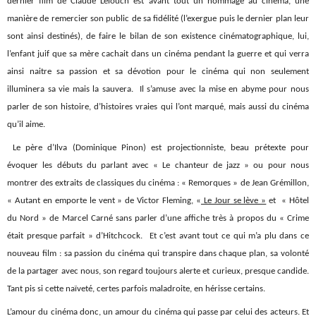
dernier film de Claude Lelouch est avant tout un hommage au cinéma, une
manière de remercier son public de sa fidélité (l’exergue puis le dernier plan leur
sont ainsi destinés), de faire le bilan de son existence cinématographique, lui,
l’enfant juif que sa mère cachait dans un cinéma pendant la guerre et qui verra
ainsi naitre sa passion et sa dévotion pour le cinéma qui non seulement
illuminera sa vie mais la sauvera. Il s’amuse avec la mise en abyme pour nous
parler de son histoire, d’histoires vraies qui l’ont marqué, mais aussi du cinéma
qu’il aime.
Le père d’Ilva (Dominique Pinon) est projectionniste, beau prétexte pour
évoquer les débuts du parlant avec « Le chanteur de jazz » ou pour nous
montrer des extraits de classiques du cinéma : « Remorques » de Jean Grémillon,
« Autant en emporte le vent » de Victor Fleming, «
Le Jour se lève »
et « Hôtel
du Nord » de Marcel Carné sans parler d’une affiche très à propos du « Crime
était presque parfait » d’Hitchcock. Et c’est avant tout ce qui m’a plu dans ce
nouveau film : sa passion du cinéma qui transpire dans chaque plan, sa volonté
de la partager avec nous, son regard toujours alerte et curieux, presque candide.
Tant pis si cette naïveté, certes parfois maladroite, en hérisse certains.
L’amour du cinéma donc, un amour du cinéma qui passe par celui des acteurs. Et