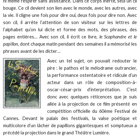
ni même respirer sans assistance. Dans ce corps inerte, seul un cil
bouge. Ce cil devient son lien avec le monde, avec les autres, avec
la vie. Il cligne une fois pour dire oui, deux fois pour dire non. Avec
son cil, il arrête l’attention de son visiteur sur les lettres de
l’alphabet qu’on lui dicte et forme des mots, des phrases, des
pages entières… Avec son cil, il écrit ce livre,
le Scaphandre et le
papillon
, dont chaque matin pendant des semaines il a mémorisé les
phrases avant de les dicter…
Avec un tel sujet, on pouvait redouter le
pire : le pathos et le mélodrame outrancier,
la performance ostentatoire et ridicule d’un
acteur dans un rôle de composition-à-
oscar-césar-prix d’interprétation. C’est
donc avec quelques réticences que je suis
allée à la projection de ce film présenté en
compétition officielle du 60ème Festival de
Cannes. Devant le palais des festivals, la valse poétique et
multicolore d’un lâcher de papillons gigantesques et somptueux a
précédé la projection dans le grand Théâtre Lumière.