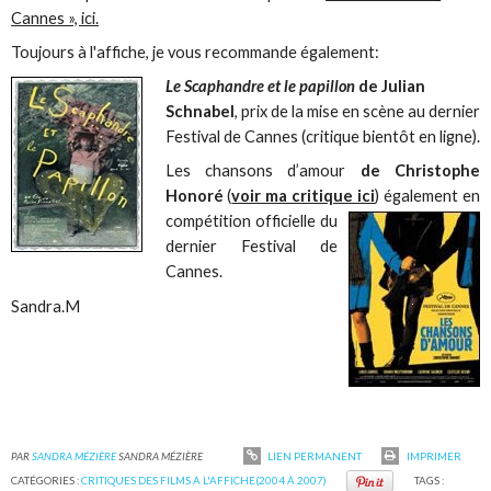
Cannes », ici.
Toujours à l'affiche, je vous recommande également:
Le Scaphandre et le papillon
de Julian
Schnabel
, prix de la mise en scène au dernier
Festival de Cannes (critique bientôt en ligne).
Les chansons d’amour
de Christophe
Honoré
(
voir ma critique ici
) également en
compétition
officielle du
dernier Festival de
Cannes.
Sandra.M
PAR
SANDRA MÉZIÈRE
SANDRA MÉZIÈRE
LIEN PERMANENT
IMPRIMER
CATÉGORIES :
CRITIQUES DES FILMS A L'AFFICHE(2004 À 2007)
TAGS :