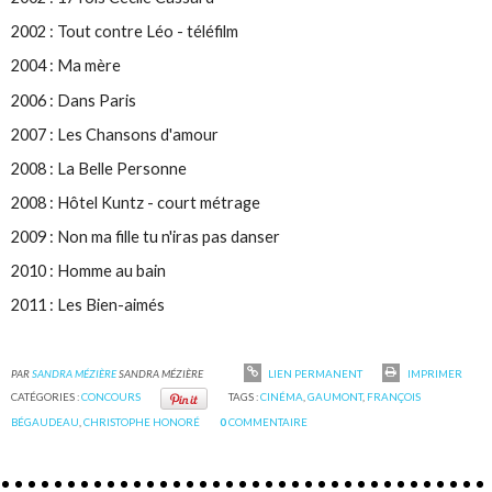
2002 : Tout contre Léo - téléfilm
2004 : Ma mère
2006 : Dans Paris
2007 : Les Chansons d'amour
2008 : La Belle Personne
2008 : Hôtel Kuntz - court métrage
2009 : Non ma fille tu n'iras pas danser
2010 : Homme au bain
2011 : Les Bien-aimés
PAR
SANDRA MÉZIÈRE
SANDRA MÉZIÈRE
LIEN PERMANENT
IMPRIMER
CATÉGORIES :
CONCOURS
TAGS :
CINÉMA
,
GAUMONT
,
FRANÇOIS
BÉGAUDEAU
,
CHRISTOPHE HONORÉ
0
COMMENTAIRE