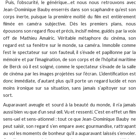
Puis, l’obscurité, le générique…et nous nous retrouvons avec
Jean-Dominique Bauby enserrés dans son scaphandre qu’est son
corps inerte, puisque la première moitié du film est entièrement
filmée en caméra subjective. Dès les premiers plans, nous
épousons son regard flou et précis, incisif même, guidés par la voix
off de Mathieu Amalric. Véritable métaphore du cinéma, son
regard est sa fenêtre sur le monde, sa caméra. Immobile comme
l’est le spectateur sur son fauteuil, il s’évade et papillonne par la
mémoire et par l’imagination, de son corps et de l’hôpital maritime
de Berck où il est soigné, comme le spectateur s’évade de la salle
de cinéma par les images projetées sur l’écran. L’identification est
donc immédiate, d’autant plus qu’il porte un regard lucide et non
moins ironique sur sa situation, sans jamais s’apitoyer sur son
sort.
Auparavant aveugle et sourd à la beauté du monde, il n’a jamais
aussi bien vu que d’un seul œil. Vu et ressenti. C’est en effet un film
sens-uel et sens-ationnel : tout ce que Jean-Dominique Bauby ne
peut saisir, son regard s’en empare avec gourmandise, rattrapant
au vol les moments de bonheur qu’il a auparavant laissés s’envoler.