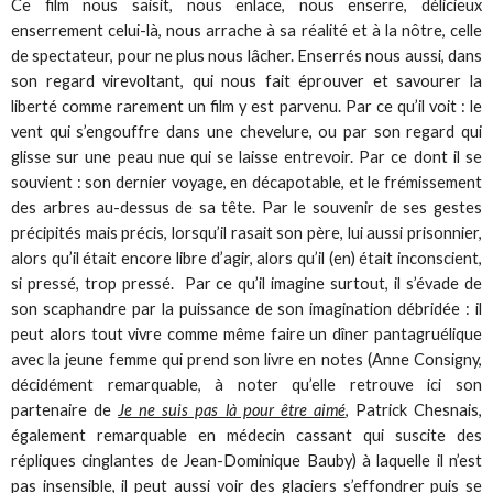
Ce film nous saisit, nous enlace, nous enserre, délicieux
enserrement celui-là, nous arrache à sa réalité et à la nôtre, celle
de spectateur, pour ne plus nous lâcher. Enserrés nous aussi, dans
son regard virevoltant, qui nous fait éprouver et savourer la
liberté comme rarement un film y est parvenu. Par ce qu’il voit : le
vent qui s’engouffre dans une chevelure, ou par son regard qui
glisse sur une peau nue qui se laisse entrevoir. Par ce dont il se
souvient : son dernier voyage, en décapotable, et le frémissement
des arbres au-dessus de sa tête. Par le souvenir de ses gestes
précipités mais précis, lorsqu’il rasait son père, lui aussi prisonnier,
alors qu’il était encore libre d’agir, alors qu’il (en) était inconscient,
si pressé, trop pressé. Par ce qu’il imagine surtout, il s’évade de
son scaphandre par la puissance de son imagination débridée : il
peut alors tout vivre comme même faire un dîner pantagruélique
avec la jeune femme qui prend son livre en notes (Anne Consigny,
décidément remarquable, à noter qu’elle retrouve ici son
partenaire de
Je ne suis pas là pour être aimé
, Patrick Chesnais,
également remarquable en médecin cassant qui suscite des
répliques cinglantes de Jean-Dominique Bauby) à laquelle il n’est
pas insensible, il peut aussi voir des glaciers s’effondrer puis se