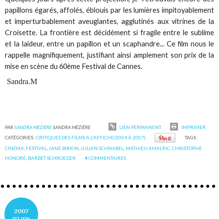
papillons égarés, affolés, éblouis par les lumières impitoyablement
et imperturbablement aveuglantes, agglutinés aux vitrines de la
Croisette. La frontière est décidément si fragile entre le sublime
et la laideur, entre un papillon et un scaphandre... Ce film nous le
rappelle magnifiquement, justifiant ainsi amplement son prix de la
mise en scène du 60ème Festival de Cannes.
Sandra.M
PAR
SANDRA MÉZIÈRE
SANDRA MÉZIÈRE
LIEN PERMANENT
IMPRIMER
CATÉGORIES :
CRITIQUES DES FILMS A L'AFFICHE(2004 À 2007)
TAGS :
CINÉMA
,
FESTIVAL
,
JANE BIRKIN
,
JULIAN SCHNABEL
,
MATHIEU AMALRIC
,
CHRISTOPHE
HONORÉ
,
BARBET SCHROEDER
4
COMMENTAIRES
2007
07/06