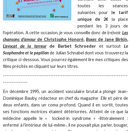
toutes les séances
suivantes pour
le tarif
unique de 2€
la place
pendant les 3 jours de
l'opération. A cette occasion, je vous conseille donc de (re)voir
Les
chansons d'amour
de Christophe Honoré
,
Boxes
de Jane Birkin
,
L'avocat de la terreur
de Barbet Schroeder
et surtout
Le
Scaphandre et le papillon
de Julian Schnabel dont vous trouverez la
critique ci-dessous. Vous pourrez également lire mes critiques des
films précités en cliquant sur leurs titres.
-----------------------------------------------------------------------
--------------
En décembre 1995, un accident vasculaire brutal a plongé Jean-
Dominique Bauby, rédacteur en chef du magazine
Elle
et père de
deux enfants, dans un coma profond. Quand il en sortit, toutes
ses fonctions motrices étaient détériorées. Atteint de ce que la
médecine appelle le « locked-in syndrome » -littéralement :
enfermé à l’intérieur de lui-même-, il ne pouvait plus parler, bouger,