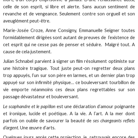
celle de son esprit, si libre et alerte. Sans aucun sentiment de
revanche et de vengeance. Seulement contre son orgueil et son
aveuglément peut-être.
Marie-Josée Croze, Anne Consigny, Emmanuelle Seigner toutes
formidablement dirigées sont autant de preuves de l’existence de
cet esprit qui ne cesse pas de penser et séduire. Malgré tout. A
cause de cela justement.
Julian Schnabel parvient à signer un film résolument optimiste sur
une histoire tragique. Tout juste peut-on regretter deux plans
trop appuyés, l’un sur son père en larmes, et un dernier plan trop
appuyé sur son infirmité physique… ce bouleversant tourbillon de
vie emporte néanmoins ces deux plans regrettables sur son
passage dévastateur et bouleversant.
Le scaphandre et le papillon
est une déclaration d’amour poignante
et ironique, lucide et poétique. A la vie. A l’art. A la mer dont
parfois on oublie de savourer la beauté de
ses changeants reflets
d’argent
. Une œuvre d’arts.
Quelques jours après cette projection, je retrouvais encore des