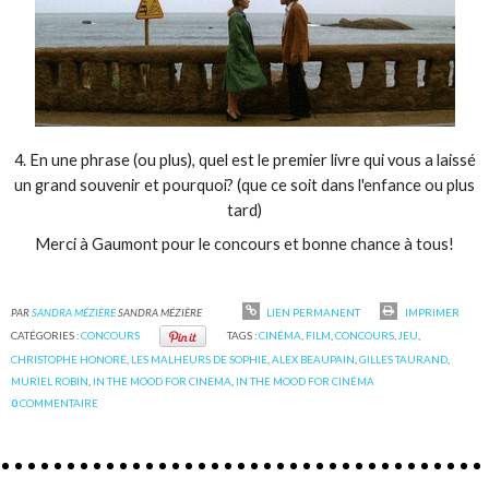
4. En une phrase (ou plus), quel est le premier livre qui vous a laissé
un grand souvenir et pourquoi? (que ce soit dans l'enfance ou plus
tard)
Merci à Gaumont pour le concours et bonne chance à tous!
PAR
SANDRA MÉZIÈRE
SANDRA MÉZIÈRE
LIEN PERMANENT
IMPRIMER
CATÉGORIES :
CONCOURS
TAGS :
CINÉMA
,
FILM
,
CONCOURS
,
JEU
,
CHRISTOPHE HONORÉ
,
LES MALHEURS DE SOPHIE
,
ALEX BEAUPAIN
,
GILLES TAURAND
,
MURIEL ROBIN
,
IN THE MOOD FOR CINEMA
,
IN THE MOOD FOR CINÉMA
0
COMMENTAIRE