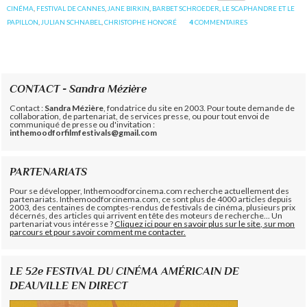
CINÉMA
,
FESTIVAL DE CANNES
,
JANE BIRKIN
,
BARBET SCHROEDER
,
LE SCAPHANDRE ET LE
PAPILLON
,
JULIAN SCHNABEL
,
CHRISTOPHE HONORÉ
4
COMMENTAIRES
CONTACT - Sandra Mézière
Contact :
Sandra Mézière
, fondatrice du site en 2003. Pour toute demande de
collaboration, de partenariat, de services presse, ou pour tout envoi de
communiqué de presse ou d'invitation :
inthemoodforfilmfestivals@gmail.com
PARTENARIATS
Pour se développer, Inthemoodforcinema.com recherche actuellement des
partenariats. Inthemoodforcinema.com, ce sont plus de 4000 articles depuis
2003, des centaines de comptes-rendus de festivals de cinéma, plusieurs prix
décernés, des articles qui arrivent en tête des moteurs de recherche... Un
partenariat vous intéresse ?
Cliquez ici pour en savoir plus sur le site, sur mon
parcours et pour savoir comment me contacter.
LE 52e FESTIVAL DU CINÉMA AMÉRICAIN DE
DEAUVILLE EN DIRECT