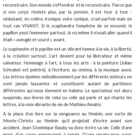
reconstruire. Son monde s’effondrer et le reconstruire. Parce que
si son corps n’existe plus, par la pensée, il est tour à tour :
séduisant, en colère, ironique voire cynique, cruel parfois mais en
tout cas VIVANT. Si le scaphandre l’empêche de se mouvoir, le
papillon peut l’emmener partout, là où même il n’osait aller quand il
était « aveugle et sourd », avant.
Le scaphandre et le papillon
est un vibrant hymne à la vie, à la liberté,
à la création surtout. L’art devient pour lui libérateur et même
salvateur. Hommage à l’art, à tous les arts : à la peinture (Julian
Schnabel est peintre), à l’écriture, au cinéma, à la musique aussi.
Les lettres épelées mélodieusement par les différents visiteurs ne
sont jamais lassantes et constituent autant de partitions
différentes qui nous tiennent en haleine. Le spectateur est alors
suspendu aux lèvres de celui ou celle qui parle et qui chante les
lettres, à la voix vibrante de vie de Mathieu Amalric.
A la place d’un livre sur la vengeance au féminin, une sorte de
Monte-Christo au féminin qu’il projetait d’écrire avant son
accident, Jean-Dominique Bauby va donc écrire sa vie. Celle d’une
mort, d’un corps emprisonné à jamais. D’une renaissance aussi,