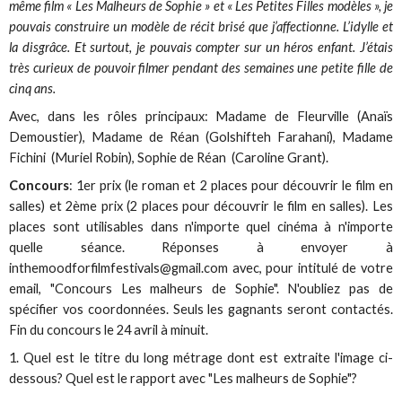
même film « Les Malheurs de Sophie » et « Les Petites Filles modèles », je
pouvais construire un modèle de récit brisé que j’affectionne. L’idylle et
la disgrâce. Et surtout, je pouvais compter sur un héros enfant. J’étais
très curieux de pouvoir filmer pendant des semaines une petite fille de
cinq ans.
Avec, dans les rôles principaux: Madame de Fleurville (Anaïs
Demoustier), Madame de Réan (Golshifteh Farahani), Madame
Fichini (Muriel Robin), Sophie de Réan (Caroline Grant).
Concours
: 1er prix (le roman et 2 places pour découvrir le film en
salles) et 2ème prix (2 places pour découvrir le film en salles). Les
places sont utilisables dans n'importe quel cinéma à n'importe
quelle séance. Réponses à envoyer à
inthemoodforfilmfestivals@gmail.com avec, pour intitulé de votre
email, "Concours Les malheurs de Sophie". N'oubliez pas de
spécifier vos coordonnées. Seuls les gagnants seront contactés.
Fin du concours le 24 avril à minuit.
1. Quel est le titre du long métrage dont est extraite l'image ci-
dessous? Quel est le rapport avec "Les malheurs de Sophie"?