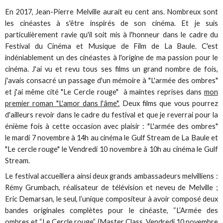
En 2017, Jean-Pierre Melville aurait eu cent ans. Nombreux sont
les cinéastes à s'être inspirés de son cinéma. Et je suis
particulièrement ravie qu'il soit mis à l'honneur dans le cadre du
Festival du Cinéma et Musique de Film de La Baule. C'est
indéniablement un des cinéastes à l'origine de ma passion pour le
cinéma. J'ai vu et revu tous ses films un grand nombre de fois,
j'avais consacré un passage d'un mémoire à "L'armée des ombres"
et j'ai même cité "Le Cercle rouge" à maintes reprises dans
mon
premier roman "L'amor dans l'âme".
Deux films que vous pourrez
d'ailleurs revoir dans le cadre du festival et que je reverrai pour la
énième fois à cette occasion avec plaisir : "L'armée des ombres"
le mardi 7 novembre à 14h au cinéma le Gulf Stream de La Baule et
"Le cercle rouge" le Vendredi 10 novembre à 10h au cinéma le Gulf
Stream.
Le festival accueillera ainsi deux grands ambassadeurs melvilliens :
Rémy Grumbach, réalisateur de télévision et neveu de Melville ;
Eric Demarsan, le seul, l’unique compositeur à avoir composé deux
bandes originales complètes pour le cinéaste, “L’Armée des
ombres et “Le Cercle rouge” (Master Class, Vendredi 10 novembre