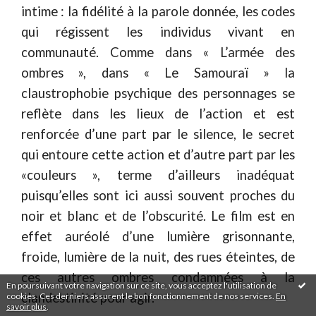
intime : la fidélité à la parole donnée, les codes
qui régissent les individus vivant en
communauté. Comme dans « L’armée des
ombres », dans « Le Samouraï » la
claustrophobie psychique des personnages se
reflète dans les lieux de l’action et est
renforcée d’une part par le silence, le secret
qui entoure cette action et d’autre part par les
«couleurs », terme d’ailleurs inadéquat
puisqu’elles sont ici aussi souvent proches du
noir et blanc et de l’obscurité. Le film est en
effet auréolé d’une lumière grisonnante,
froide, lumière de la nuit, des rues éteintes, de
ces autres ombres condamnées à la
En poursuivant votre navigation sur ce site, vous acceptez l'utilisation de
clandestinité pour agir.
cookies. Ces derniers assurent le bon fonctionnement de nos services.
En
savoir plus
.