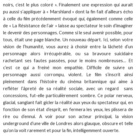
noirs, c’est le plus coloré ». Finalement une expression qui aurait
pu aussi s’appliquer à « Marshland » dont la fin fait d’ailleurs écho
à celle du film précédemment évoqué qui, également comme celle
de « La Résistance de l’air » laisse au spectateur le soin d’imaginer
le devenir des personnages. Comme si le seul avenir possible, pour
tous, était une page blanche. Un nouveau départ. Ici, selon votre
vision de l’humanité, vous aurez à choisir entre la lâcheté d’un
personnage alors irrécupérable, ou sa bravoure suicidaire
rachetant ses fautes passées, pour le moins nombreuses… Et
c’est ce qui a freiné mon empathie. Difficile de suivre un
personnage aussi corrompu, violent. Le film s’inscrit ainsi
pleinement dans l’histoire du cinéma britannique qui aime à
refléter l’âpreté de sa réalité sociale, avec un regard sans
concessions, fut-elle particulièrement sombre. Ce polar nerveux,
glacial, sanglant fait gicler la réalité aux yeux du spectateur qui, en
fonction de son état d’esprit, en fermera les yeux, les plissera de
rire ou d’ennui. A voir pour son acteur principal, la vision
underground d’une ville de Londres alors glauque, obscure et telle
qu’on la voit rarement et pour la fin, intelligemment ouverte.