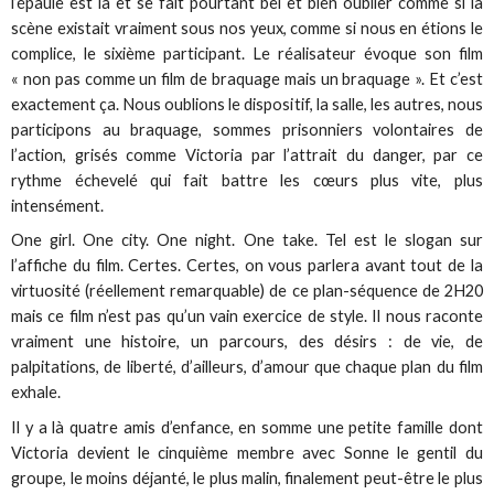
l’épaule est là et se fait pourtant bel et bien oublier comme si la
scène existait vraiment sous nos yeux, comme si nous en étions le
complice, le sixième participant. Le réalisateur évoque son film
« non pas comme un film de braquage mais un braquage ». Et c’est
exactement ça. Nous oublions le dispositif, la salle, les autres, nous
participons au braquage, sommes prisonniers volontaires de
l’action, grisés comme Victoria par l’attrait du danger, par ce
rythme échevelé qui fait battre les cœurs plus vite, plus
intensément.
One girl. One city. One night. One take. Tel est le slogan sur
l’affiche du film. Certes. Certes, on vous parlera avant tout de la
virtuosité (réellement remarquable) de ce plan-séquence de 2H20
mais ce film n’est pas qu’un vain exercice de style. Il nous raconte
vraiment une histoire, un parcours, des désirs : de vie, de
palpitations, de liberté, d’ailleurs, d’amour que chaque plan du film
exhale.
Il y a là quatre amis d’enfance, en somme une petite famille dont
Victoria devient le cinquième membre avec Sonne le gentil du
groupe, le moins déjanté, le plus malin, finalement peut-être le plus