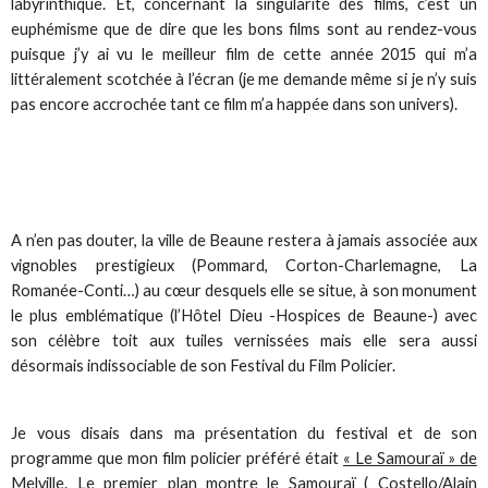
labyrinthique. Et, concernant la singularité des films, c’est un
euphémisme que de dire que les bons films sont au rendez-vous
puisque j’y ai vu le meilleur film de cette année 2015 qui m’a
littéralement scotchée à l’écran (je me demande même si je n’y suis
pas encore accrochée tant ce film m’a happée dans son univers).
A n’en pas douter, la ville de Beaune restera à jamais associée aux
vignobles prestigieux (Pommard, Corton-Charlemagne, La
Romanée-Conti…) au cœur desquels elle se situe, à son monument
le plus emblématique (l’Hôtel Dieu -Hospices de Beaune-) avec
son célèbre toit aux tuiles vernissées mais elle sera aussi
désormais indissociable de son Festival du Film Policier.
Je vous disais dans ma présentation du festival et de son
programme que mon film policier préféré était
« Le Samouraï » de
Melville
. Le premier plan montre le Samouraï ( Costello/Alain