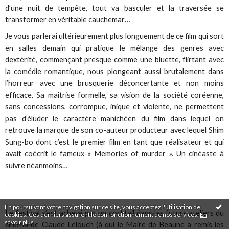
d’une nuit de tempête, tout va basculer et la traversée se
transformer en véritable cauchemar…
Je vous parlerai ultérieurement plus longuement de ce film qui sort
en salles demain qui pratique le mélange des genres avec
dextérité, commençant presque comme une bluette, flirtant avec
la comédie romantique, nous plongeant aussi brutalement dans
l’horreur avec une brusquerie déconcertante et non moins
efficace. Sa maîtrise formelle, sa vision de la société coréenne,
sans concessions, corrompue, inique et violente, ne permettent
pas d’éluder le caractère manichéen du film dans lequel on
retrouve la marque de son co-auteur producteur avec lequel Shim
Sung-bo dont c’est le premier film en tant que réalisateur et qui
avait coécrit le fameux « Memories of murder ». Un cinéaste à
suivre néanmoins…
En poursuivant votre navigation sur ce site, vous acceptez l'utilisation de
Le festival s’est achevé par un cocktail dans les futurs ateliers du
cookies. Ces derniers assurent le bon fonctionnement de nos services.
En
savoir plus
.
cinéma de Claude Lelouch (à qui le Maire de Beaune a remis les