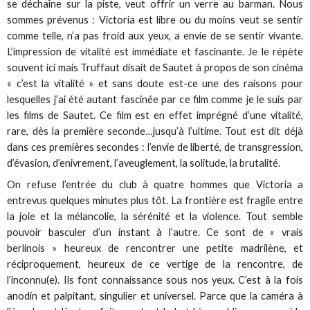
se déchaîne sur la piste, veut offrir un verre au barman. Nous
sommes prévenus : Victoria est libre ou du moins veut se sentir
comme telle, n’a pas froid aux yeux, a envie de se sentir vivante.
L’impression de vitalité est immédiate et fascinante. Je le répète
souvent ici mais Truffaut disait de Sautet à propos de son cinéma
« c’est la vitalité » et sans doute est-ce une des raisons pour
lesquelles j’ai été autant fascinée par ce film comme je le suis par
les films de Sautet. Ce film est en effet imprégné d’une vitalité,
rare, dès la première seconde…jusqu’à l’ultime. Tout est dit déjà
dans ces premières secondes : l’envie de liberté, de transgression,
d’évasion, d’enivrement, l’aveuglement, la solitude, la brutalité.
On refuse l’entrée du club à quatre hommes que Victoria a
entrevus quelques minutes plus tôt. La frontière est fragile entre
la joie et la mélancolie, la sérénité et la violence. Tout semble
pouvoir basculer d’un instant à l’autre. Ce sont de « vrais
berlinois » heureux de rencontrer une petite madrilène, et
réciproquement, heureux de ce vertige de la rencontre, de
l’inconnu(e). Ils font connaissance sous nos yeux. C’est à la fois
anodin et palpitant, singulier et universel. Parce que la caméra à