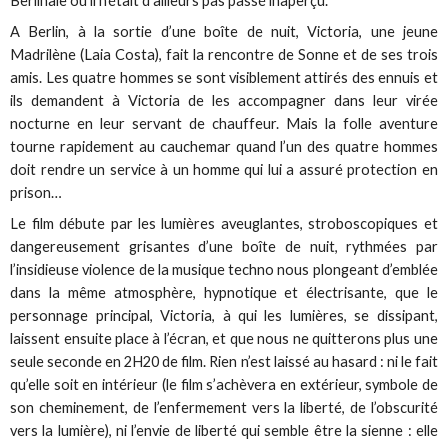
Berlinale où il n’était d’ailleurs pas passé inaperçu.
A Berlin, à la sortie d’une boîte de nuit, Victoria, une jeune
Madrilène (Laia Costa), fait la rencontre de Sonne et de ses trois
amis. Les quatre hommes se sont visiblement attirés des ennuis et
ils demandent à Victoria de les accompagner dans leur virée
nocturne en leur servant de chauffeur. Mais la folle aventure
tourne rapidement au cauchemar quand l’un des quatre hommes
doit rendre un service à un homme qui lui a assuré protection en
prison…
Le film débute par les lumières aveuglantes, stroboscopiques et
dangereusement grisantes d’une boîte de nuit, rythmées par
l’insidieuse violence de la musique techno nous plongeant d’emblée
dans la même atmosphère, hypnotique et électrisante, que le
personnage principal, Victoria, à qui les lumières, se dissipant,
laissent ensuite place à l’écran, et que nous ne quitterons plus une
seule seconde en 2H20 de film. Rien n’est laissé au hasard : ni le fait
qu’elle soit en intérieur (le film s’achèvera en extérieur, symbole de
son cheminement, de l’enfermement vers la liberté, de l’obscurité
vers la lumière), ni l’envie de liberté qui semble être la sienne : elle