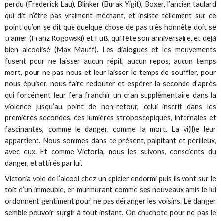
perdu (Frederick Lau), Blinker (Burak Yigit), Boxer, l’ancien taulard
qui dit n’être pas vraiment méchant, et insiste tellement sur ce
point qu’on se dit que quelque chose de pas très honnête doit se
tramer (Franz Rogowski) et Fuß, qui fête son anniversaire, et déjà
bien alcoolisé (Max Mauff). Les dialogues et les mouvements
fusent pour ne laisser aucun répit, aucun repos, aucun temps
mort, pour ne pas nous et leur laisser le temps de souffler, pour
nous épuiser, nous faire redouter et espérer la seconde d’après
qui forcément leur fera franchir un cran supplémentaire dans la
violence jusqu’au point de non-retour, celui inscrit dans les
premières secondes, ces lumières stroboscopiques, infernales et
fascinantes, comme le danger, comme la mort. La vi(ll)e leur
appartient. Nous sommes dans ce présent, palpitant et périlleux,
avec eux. Et comme Victoria, nous les suivons, conscients du
danger, et attirés par lui.
Victoria vole de l’alcool chez un épicier endormi puis ils vont sur le
toit d’un immeuble, en murmurant comme ses nouveaux amis le lui
ordonnent gentiment pour ne pas déranger les voisins. Le danger
semble pouvoir surgir à tout instant. On chuchote pour ne pas le