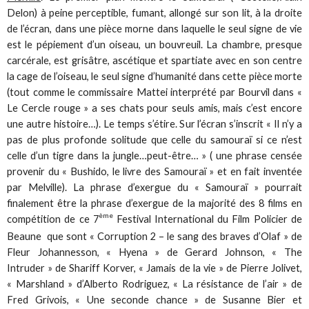
Delon) à peine perceptible, fumant, allongé sur son lit, à la droite
de l’écran, dans une pièce morne dans laquelle le seul signe de vie
est le pépiement d’un oiseau, un bouvreuil. La chambre, presque
carcérale, est grisâtre, ascétique et spartiate avec en son centre
la cage de l’oiseau, le seul signe d’humanité dans cette pièce morte
(tout comme le commissaire Mattei interprété par Bourvil dans «
Le Cercle rouge » a ses chats pour seuls amis, mais c’est encore
une autre histoire…). Le temps s’étire. Sur l’écran s’inscrit « Il n’y a
pas de plus profonde solitude que celle du samouraï si ce n’est
celle d’un tigre dans la jungle…peut-être… » ( une phrase censée
provenir du « Bushido, le livre des Samouraï » et en fait inventée
par Melville). La phrase d’exergue du « Samouraï » pourrait
finalement être la phrase d’exergue de la majorité des 8 films en
ème
compétition de ce 7
Festival International du Film Policier de
Beaune que sont « Corruption 2 – le sang des braves d’Olaf » de
Fleur Johannesson, « Hyena » de Gerard Johnson, « The
Intruder » de Shariff Korver, « Jamais de la vie » de Pierre Jolivet,
« Marshland » d’Alberto Rodriguez, « La résistance de l’air » de
Fred Grivois, « Une seconde chance » de Susanne Bier et