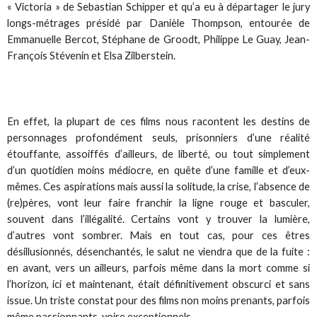
« Victoria » de Sebastian Schipper et qu’a eu à départager le jury
longs-métrages présidé par Danièle Thompson, entourée de
Emmanuelle Bercot, Stéphane de Groodt, Philippe Le Guay, Jean-
François Stévenin et Elsa Zilberstein.
En effet, la plupart de ces films nous racontent les destins de
personnages profondément seuls, prisonniers d’une réalité
étouffante, assoiffés d’ailleurs, de liberté, ou tout simplement
d’un quotidien moins médiocre, en quête d’une famille et d’eux-
mêmes. Ces aspirations mais aussi la solitude, la crise, l’absence de
(re)pères, vont leur faire franchir la ligne rouge et basculer,
souvent dans l’illégalité. Certains vont y trouver la lumière,
d’autres vont sombrer. Mais en tout cas, pour ces êtres
désillusionnés, désenchantés, le salut ne viendra que de la fuite :
en avant, vers un ailleurs, parfois même dans la mort comme si
l’horizon, ici et maintenant, était définitivement obscurci et sans
issue. Un triste constat pour des films non moins prenants, parfois
même passionnants, voire exceptionnels.