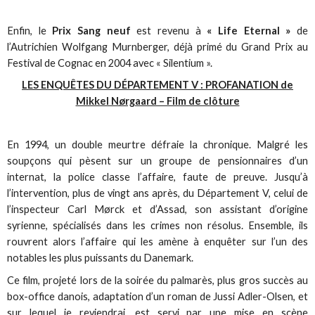
Enfin, le
Prix Sang neuf
est revenu à
« Life Eternal »
de
l’Autrichien Wolfgang Murnberger, déjà primé du Grand Prix au
Festival de Cognac en 2004 avec « Silentium ».
LES ENQUÊTES DU DÉPARTEMENT V : PROFANATION de
Mikkel Nørgaard – Film de clôture
En 1994, un double meurtre défraie la chronique. Malgré les
soupçons qui pèsent sur un groupe de pensionnaires d’un
internat, la police classe l’affaire, faute de preuve. Jusqu’à
l’intervention, plus de vingt ans après, du Département V, celui de
l’inspecteur Carl Mørck et d’Assad, son assistant d’origine
syrienne, spécialisés dans les crimes non résolus. Ensemble, ils
rouvrent alors l’affaire qui les amène à enquêter sur l’un des
notables les plus puissants du Danemark.
Ce film, projeté lors de la soirée du palmarès, plus gros succès au
box-office danois, adaptation d’un roman de Jussi Adler-Olsen, et
sur lequel je reviendrai, est servi par une mise en scène