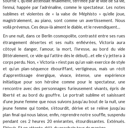
souffle », qu’elle attendait finalement, terrifiée par le vide de sa vie,
l’ennui, happée par l’adrénaline, comme le spectateur. Les notes
sublimes et violentes de « la valse de Méphisto » qu’elle joue,
magistralement, au piano, sont comme un avertissement. Nous
voilà prévenus. Ces deux-là aiment le diable, et le revendiquent…
En une nuit, dans ce Berlin cosmopolite, contrasté entre ses rues
étrangement désertes et ses nuits enfiévrées, Victoria aura
côtoyé le danger, l’amour, la mort, l’ivresse, au bord du vide
(littéralement, ce vide qui l’attire dès le début)…et elle s’y jettera à
corps perdu. Non, « Victoria » n’est pas qu’un vain exercice de style
et qu’un plan-séquence ébouriffant, vertigineux, mais un récit
d’apprentissage énergique, vivace, intense, une expérience
initiatique pour son héroïne comme pour le spectateur, une
rencontre avec des personnages furieusement vivants, épris de
liberté et au bord du gouffre. Le portrait sublime et saisissant
d’une jeune femme que nous suivons jusqu’au bout de la nuit, une
jeune femme qui tombe, s’étourdit, dérive et se relève jusqu’au
plan final qui nous laisse, enfin, reprendre notre souffle, suspendu
pendant ces 2 heures 20 enivrantes, étourdissantes. Exténués.
Eblouis. Et en attente, déjà, du prochain tour de manège…