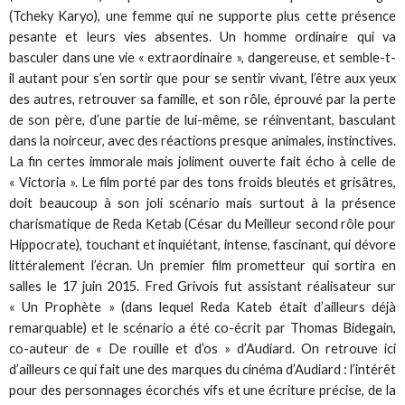
(Tcheky Karyo), une femme qui ne supporte plus cette présence
pesante et leurs vies absentes. Un homme ordinaire qui va
basculer dans une vie « extraordinaire », dangereuse, et semble-t-
il autant pour s’en sortir que pour se sentir vivant, l’être aux yeux
des autres, retrouver sa famille, et son rôle, éprouvé par la perte
de son père, d’une partie de lui-même, se réinventant, basculant
dans la noirceur, avec des réactions presque animales, instinctives.
La fin certes immorale mais joliment ouverte fait écho à celle de
« Victoria ». Le film porté par des tons froids bleutés et grisâtres,
doit beaucoup à son joli scénario mais surtout à la présence
charismatique de Reda Ketab (César du Meilleur second rôle pour
Hippocrate), touchant et inquiétant, intense, fascinant, qui dévore
littéralement l’écran. Un premier film prometteur qui sortira en
salles le 17 juin 2015. Fred Grivois fut assistant réalisateur sur
« Un Prophète » (dans lequel Reda Kateb était d’ailleurs déjà
remarquable) et le scénario a été co-écrit par Thomas Bidegain,
co-auteur de « De rouille et d’os » d’Audiard. On retrouve ici
d’ailleurs ce qui fait une des marques du cinéma d’Audiard : l’intérêt
pour des personnages écorchés vifs et une écriture précise, de la