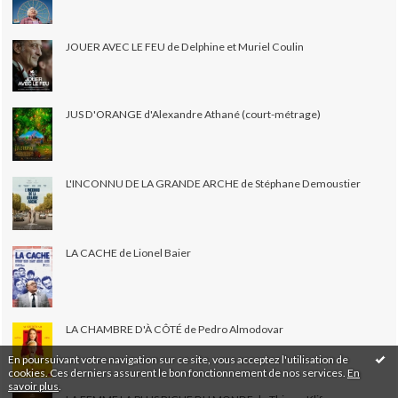
JOUER AVEC LE FEU de Delphine et Muriel Coulin
JUS D'ORANGE d'Alexandre Athané (court-métrage)
L'INCONNU DE LA GRANDE ARCHE de Stéphane Demoustier
LA CACHE de Lionel Baier
LA CHAMBRE D'À CÔTÉ de Pedro Almodovar
En poursuivant votre navigation sur ce site, vous acceptez l'utilisation de
cookies. Ces derniers assurent le bon fonctionnement de nos services.
En
savoir plus
.