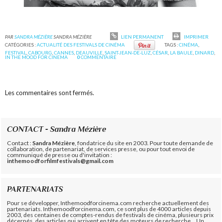
PAR
SANDRA MÉZIÈRE
SANDRA MÉZIÈRE
LIEN PERMANENT
IMPRIMER
CATÉGORIES :
ACTUALITÉ DES FESTIVALS DE CINÉMA
TAGS :
CINÉMA
,
FESTIVAL
,
CABOURG
,
CANNES
,
DEAUVILLE
,
SAINT-JEAN-DE-LUZ
,
CÉSAR
,
LA BAULE
,
DINARD
,
IN THE MOOD FOR CINEMA
0
COMMENTAIRE
Les commentaires sont fermés.
CONTACT - Sandra Mézière
Contact :
Sandra Mézière
, fondatrice du site en 2003. Pour toute demande de
collaboration, de partenariat, de services presse, ou pour tout envoi de
communiqué de presse ou d'invitation :
inthemoodforfilmfestivals@gmail.com
PARTENARIATS
Pour se développer, Inthemoodforcinema.com recherche actuellement des
partenariats. Inthemoodforcinema.com, ce sont plus de 4000 articles depuis
2003, des centaines de comptes-rendus de festivals de cinéma, plusieurs prix
décernés, des articles qui arrivent en tête des moteurs de recherche... Un