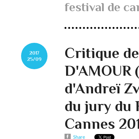
festival de c
Critique d
2017
25/09
D'AMOUR 
d'Andreï Zv
du jury du 
Cannes 201
Share