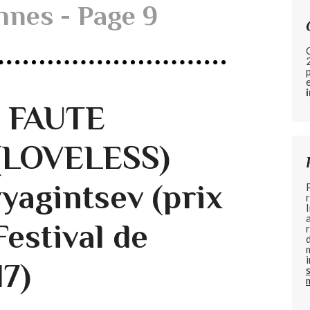
annes - Page 9
e FAUTE
(LOVELESS)
yagintsev (prix
Festival de
7)