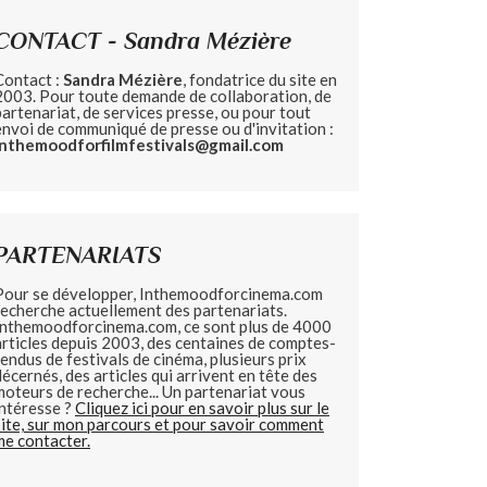
CONTACT - Sandra Mézière
Contact :
Sandra Mézière
, fondatrice du site en
2003. Pour toute demande de collaboration, de
partenariat, de services presse, ou pour tout
envoi de communiqué de presse ou d'invitation :
inthemoodforfilmfestivals@gmail.com
PARTENARIATS
Pour se développer, Inthemoodforcinema.com
recherche actuellement des partenariats.
Inthemoodforcinema.com, ce sont plus de 4000
articles depuis 2003, des centaines de comptes-
rendus de festivals de cinéma, plusieurs prix
décernés, des articles qui arrivent en tête des
moteurs de recherche... Un partenariat vous
intéresse ?
Cliquez ici pour en savoir plus sur le
site, sur mon parcours et pour savoir comment
me contacter.