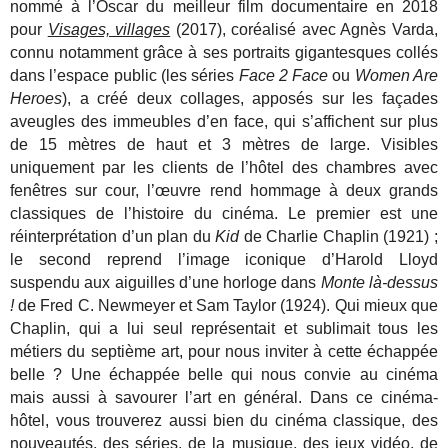
nommé à l’Oscar du meilleur film documentaire en 2018
pour
Visages, villages
(2017), coréalisé avec Agnès Varda,
connu notamment grâce à ses portraits gigantesques collés
dans l’espace public (les séries
Face 2 Face
ou
Women Are
Heroes
), a créé deux collages, apposés sur les façades
aveugles des immeubles d’en face, qui s’affichent sur plus
de 15 mètres de haut et 3 mètres de large. Visibles
uniquement par les clients de l’hôtel des chambres avec
fenêtres sur cour, l’œuvre rend hommage à deux grands
classiques de l’histoire du cinéma. Le premier est une
réinterprétation d’un plan du
Kid
de Charlie Chaplin (1921) ;
le second reprend l’image iconique d’Harold Lloyd
suspendu aux aiguilles d’une horloge dans
Monte là-dessus
!
de Fred C. Newmeyer et Sam Taylor (1924). Qui mieux que
Chaplin, qui a lui seul représentait et sublimait tous les
métiers du septième art, pour nous inviter à cette échappée
belle ? Une échappée belle qui nous convie au cinéma
mais aussi à savourer l’art en général. Dans ce cinéma-
hôtel, vous trouverez aussi bien du cinéma classique, des
nouveautés, des séries, de la musique, des jeux vidéo, de