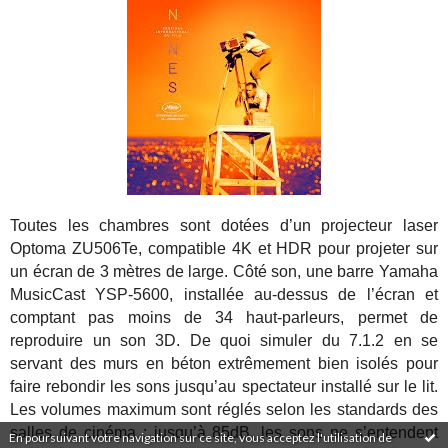
Toutes les chambres sont dotées d’un projecteur laser
Optoma ZU506Te, compatible 4K et HDR pour projeter sur
un écran de 3 mètres de large. Côté son, une barre Yamaha
MusicCast YSP-5600, installée au-dessus de l’écran et
comptant pas moins de 34 haut-parleurs, permet de
reproduire un son 3D. De quoi simuler du 7.1.2 en se
servant des murs en béton extrêmement bien isolés pour
faire rebondir les sons jusqu’au spectateur installé sur le lit.
Les volumes maximum sont réglés selon les standards des
salles de cinéma ; jusqu’à 85dB, les sons ne s’entendent
En poursuivant votre navigation sur ce site, vous acceptez l'utilisation de