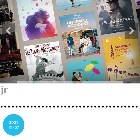
jr
2025
31/07