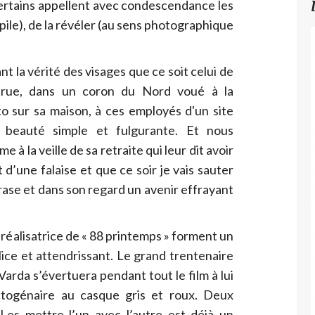
ertains appellent avec condescendance les
pile), de la révéler (au sens photographique
nt la vérité des visages que ce soit celui de
a rue, dans un coron du Nord voué à la
to sur sa maison, à ces employés d'un site
a beauté simple et fulgurante. Et nous
 la veille de sa retraite qui leur dit avoir
t d’une falaise et que ce soir je vais sauter
hrase et dans son regard un avenir effrayant
réalisatrice de « 88 printemps » forment un
lice et attendrissant. Le grand trentenaire
arda s’évertuera pendant tout le film à lui
octogénaire au casque gris et roux. Deux
 Les mettre l’un avec l’autre est déjà un