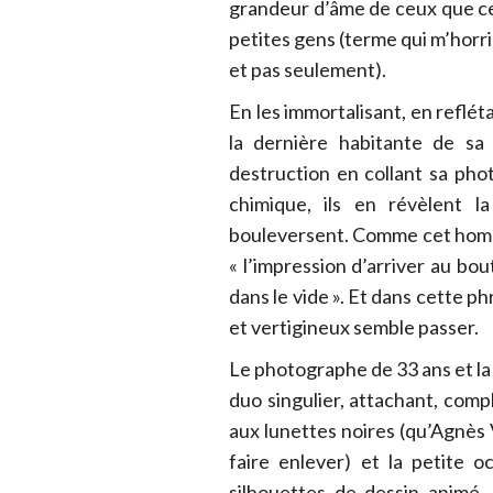
grandeur d’âme de ceux que c
petites gens (terme qui m’horri
et pas seulement).
En les immortalisant, en refléta
la dernière habitante de s
destruction en collant sa pho
chimique, ils en révèlent l
bouleversent. Comme cet homme à
« l’impression d’arriver au bou
dans le vide ». Et dans cette p
et vertigineux semble passer.
Le photographe de 33 ans et la 
duo singulier, attachant, comp
aux lunettes noires (qu’Agnès V
faire enlever) et la petite 
silhouettes de dessin animé.