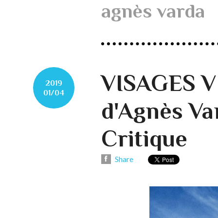
agnès varda
VISAGES 
2019
01/04
d'Agnès Var
Critique
Share