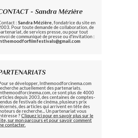
CONTACT - Sandra Mézière
Contact :
Sandra Mézière
, fondatrice du site en
2003. Pour toute demande de collaboration, de
partenariat, de services presse, ou pour tout
envoi de communiqué de presse ou d'invitation :
inthemoodforfilmfestivals@gmail.com
PARTENARIATS
Pour se développer, Inthemoodforcinema.com
recherche actuellement des partenariats.
Inthemoodforcinema.com, ce sont plus de 4000
articles depuis 2003, des centaines de comptes-
rendus de festivals de cinéma, plusieurs prix
décernés, des articles qui arrivent en tête des
moteurs de recherche... Un partenariat vous
intéresse ?
Cliquez ici pour en savoir plus sur le
site, sur mon parcours et pour savoir comment
me contacter.