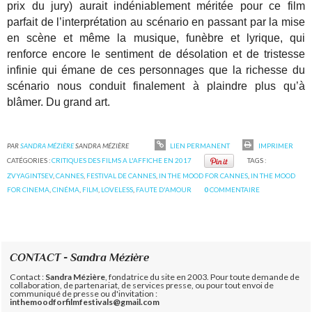
prix du jury) aurait indéniablement méritée pour ce film
parfait de l’interprétation au scénario en passant par la mise
en scène et même la musique, funèbre et lyrique, qui
renforce encore le sentiment de désolation et de tristesse
infinie qui émane de ces personnages que la richesse du
scénario nous conduit finalement à plaindre plus qu’à
blâmer. Du grand art.
PAR
SANDRA MÉZIÈRE
SANDRA MÉZIÈRE
LIEN PERMANENT
IMPRIMER
CATÉGORIES :
CRITIQUES DES FILMS A L'AFFICHE EN 2017
TAGS :
ZVYAGINTSEV
,
CANNES
,
FESTIVAL DE CANNES
,
IN THE MOOD FOR CANNES
,
IN THE MOOD
FOR CINEMA
,
CINÉMA
,
FILM
,
LOVELESS
,
FAUTE D'AMOUR
0
COMMENTAIRE
CONTACT - Sandra Mézière
Contact :
Sandra Mézière
, fondatrice du site en 2003. Pour toute demande de
collaboration, de partenariat, de services presse, ou pour tout envoi de
communiqué de presse ou d'invitation :
inthemoodforfilmfestivals@gmail.com