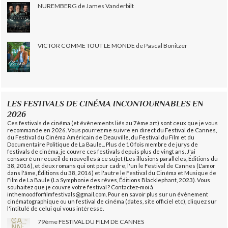
NUREMBERG de James Vanderbilt
VICTOR COMME TOUT LE MONDE de Pascal Bonitzer
LES FESTIVALS DE CINÉMA INCONTOURNABLES EN
2026
Ces festivals de cinéma (et évènements liés au 7ème art) sont ceux que je vous
recommande en 2026. Vous pourrez me suivre en direct du Festival de Cannes,
du Festival du Cinéma Américain de Deauville, du Festival du Film et du
Documentaire Politique de La Baule... Plus de 10 fois membre de jurys de
festivals de cinéma, je couvre ces festivals depuis plus de vingt ans. J'ai
consacré un recueil de nouvelles à ce sujet (Les illusions parallèles, Éditions du
38, 2016), et deux romans qui ont pour cadre, l'un le Festival de Cannes (L'amor
dans l'âme, Éditions du 38, 2016) et l'autre le Festival du Cinéma et Musique de
Film de La Baule (La Symphonie des rêves, Éditions Blacklephant, 2023). Vous
souhaitez que je couvre votre festival ? Contactez-moi à
inthemoodforfilmfestivals@gmail.com. Pour en savoir plus sur un évènement
cinématographique ou un festival de cinéma (dates, site officiel etc), cliquez sur
l'intitulé de celui qui vous intéresse.
79ème FESTIVAL DU FILM DE CANNES