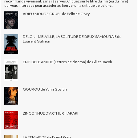
recommande vivement, sans réserves. Cliquez sur le titre du film (ou du livre)
qui vous intéresse pour accéder au lien vers ma critique de celui-ci.
ADIEU MONDE CRUEL de Félix de Givry
DELON - MELVILLE, LA SOLITUDE DE DEUX SAMOURAÏS de
Laurent Galinon
EN FIDÈLE AMITIÉ (Lettres de cinéma) de Gilles Jacob
GOUROU de Yann Gozlan
L'INCONNUE D'ARTHUR HARARI
LA FEMME DE de David Roux