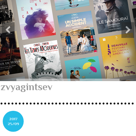
zvyagintsev
2017
25/09