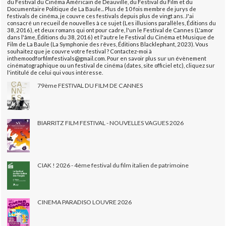
du Festival du Cinéma Américain de Deauville, du Festival du Film et du
Documentaire Politique de La Baule... Plus de 10 fois membre de jurys de
festivals de cinéma, je couvre ces festivals depuis plus de vingt ans. J'ai
consacré un recueil de nouvelles à ce sujet (Les illusions parallèles, Éditions du
38, 2016), et deux romans qui ont pour cadre, l'un le Festival de Cannes (L'amor
dans l'âme, Éditions du 38, 2016) et l'autre le Festival du Cinéma et Musique de
Film de La Baule (La Symphonie des rêves, Éditions Blacklephant, 2023). Vous
souhaitez que je couvre votre festival ? Contactez-moi à
inthemoodforfilmfestivals@gmail.com. Pour en savoir plus sur un évènement
cinématographique ou un festival de cinéma (dates, site officiel etc), cliquez sur
l'intitulé de celui qui vous intéresse.
79ème FESTIVAL DU FILM DE CANNES
BIARRITZ FILM FESTIVAL - NOUVELLES VAGUES 2026
CIAK ! 2026 - 4ème festival du film italien de patrimoine
CINEMA PARADISO LOUVRE 2026