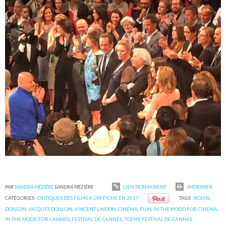
PAR
SANDRA MÉZIÈRE
SANDRA MÉZIÈRE
LIEN PERMANENT
IMPRIMER
CATÉGORIES :
CRITIQUES DES FILMS A L'AFFICHE EN 2017
TAGS :
RODIN
,
DOILLON
,
JACQUES DOILLON
,
VINCENT LINDON
,
CINÉMA
,
FILM
,
IN THE MOOD FOR CINEMA
,
IN THE MOOD FOR CANNES
,
FESTIVAL DE CANNES
,
70ÈME FESTIVAL DE CANNES