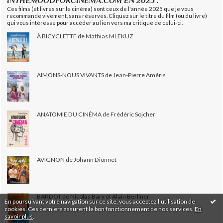
INTHEMOODFORCINEMA.COM EN 2025 :
Ces films (et livres sur le cinéma) sont ceux de l'année 2025 que je vous
recommande vivement, sans réserves. Cliquez sur le titre du film (ou du livre)
qui vous intéresse pour accéder au lien vers ma critique de celui-ci.
À BICYCLETTE de Mathias MLEKUZ
AIMONS-NOUS VIVANTS de Jean-Pierre Améris
ANATOMIE DU CINÉMA de Frédéric Sojcher
AVIGNON de Johann Dionnet
BARDOT de Nicolas Bary et Alain Berliner
En poursuivant votre navigation sur ce site, vous acceptez l'utilisation de
cookies. Ces derniers assurent le bon fonctionnement de nos services.
En
savoir plus
.