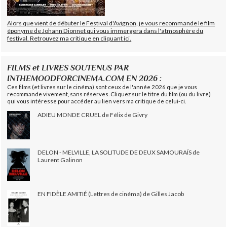
Alors que vient de débuter le Festival d'Avignon, je vous recommande le film
éponyme de Johann Dionnet qui vous immergera dans l'atmosphère du
festival. Retrouvez ma critique en cliquant ici.
FILMS et LIVRES SOUTENUS PAR
INTHEMOODFORCINEMA.COM EN 2026 :
Ces films (et livres sur le cinéma) sont ceux de l'année 2026 que je vous
recommande vivement, sans réserves. Cliquez sur le titre du film (ou du livre)
qui vous intéresse pour accéder au lien vers ma critique de celui-ci.
ADIEU MONDE CRUEL de Félix de Givry
DELON - MELVILLE, LA SOLITUDE DE DEUX SAMOURAÏS de
Laurent Galinon
EN FIDÈLE AMITIÉ (Lettres de cinéma) de Gilles Jacob