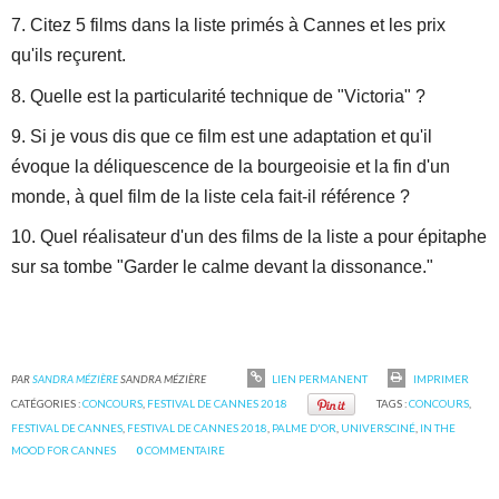
7. Citez 5 films dans la liste primés à Cannes et les prix
qu'ils reçurent.
8. Quelle est la particularité technique de "Victoria" ?
9. Si je vous dis que ce film est une adaptation et qu'il
évoque la déliquescence de la bourgeoisie et la fin d'un
monde, à quel film de la liste cela fait-il référence ?
10. Quel réalisateur d'un des films de la liste a pour épitaphe
sur sa tombe "Garder le calme devant la dissonance."
PAR
SANDRA MÉZIÈRE
SANDRA MÉZIÈRE
LIEN PERMANENT
IMPRIMER
CATÉGORIES :
CONCOURS
,
FESTIVAL DE CANNES 2018
TAGS :
CONCOURS
,
FESTIVAL DE CANNES
,
FESTIVAL DE CANNES 2018
,
PALME D'OR
,
UNIVERSCINÉ
,
IN THE
MOOD FOR CANNES
0
COMMENTAIRE