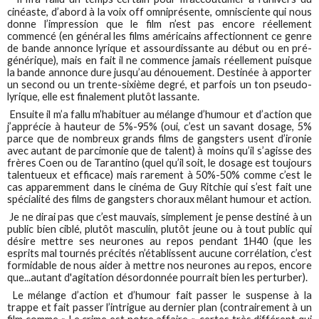
cinéaste, d’abord à la voix off omniprésente, omnisciente qui nous
donne l’impression que le film n’est pas encore réellement
commencé (en général les films américains affectionnent ce genre
de bande annonce lyrique et assourdissante au début ou en pré-
générique), mais en fait il ne commence jamais réellement puisque
la bande annonce dure jusqu’au dénouement. Destinée à apporter
un second ou un trente-sixième degré, et parfois un ton pseudo-
lyrique, elle est finalement plutôt lassante.
Ensuite il m’a fallu m’habituer au mélange d’humour et d’action que
j’apprécie à hauteur de 5%-95% (oui, c’est un savant dosage, 5%
parce que de nombreux grands films de gangsters usent d’ironie
avec autant de parcimonie que de talent) à moins qu’il s’agisse des
frères Coen ou de Tarantino (quel qu’il soit, le dosage est toujours
talentueux et efficace) mais rarement à 50%-50% comme c’est le
cas apparemment dans le cinéma de Guy Ritchie qui s’est fait une
spécialité des films de gangsters choraux mêlant humour et action.
Je ne dirai pas que c’est mauvais, simplement je pense destiné à un
public bien ciblé, plutôt masculin, plutôt jeune ou à tout public qui
désire mettre ses neurones au repos pendant 1H40 (que les
esprits mal tournés précités n’établissent aucune corrélation, c’est
formidable de nous aider à mettre nos neurones au repos, encore
que...autant d'agitation désordonnée pourrait bien les perturber).
Le mélange d’action et d’humour fait passer le suspense à la
trappe et fait passer l’intrigue au dernier plan (contrairement à un