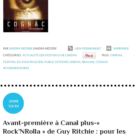
PAR
SANDRA MÉZIÈRE
SANDRA MÉZIÈRE
LIEN PERMANENT
IMPRIMER
CATÉGORIES :
ACTUALITÉ DES FESTIVALS DE CINÉMA
TAGS :
CINÉMA
,
FESTIVAL DU FILM POLICIER
,
PUBLIC SYSTEME CINEMA
,
BEAUNE
,
COGNAC
4
COMMENTAIRES
2008
30/10
Avant-première à Canal plus-«
Rock’NRolla » de Guy Ritchie : pour les