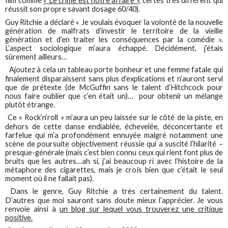
film comme
« Le crime est notre affaire »,
certes très différent qui
réussit son propre savant dosage 60/40).
Guy Ritchie a déclaré « Je voulais évoquer la volonté de la nouvelle
génération de malfrats d’investir le territoire de la vieille
génération et d’en traiter les conséquences par la comédie ».
L’aspect sociologique m’aura échappé. Décidément, j’étais
sûrement ailleurs…
Ajoutez à cela un tableau porte bonheur et une femme fatale qui
finalement disparaissent sans plus d’explications et n’auront servi
que de prétexte (de McGuffin sans le talent d’Hitchcock pour
nous faire oublier que c’en était un)… pour obtenir un mélange
plutôt étrange.
Ce « Rock’n’roll » m’aura un peu laissée sur le côté de la piste, en
dehors de cette danse endiablée, échevelée, déconcertante et
farfelue qui m’a profondément ennuyée malgré notamment une
scène de poursuite objectivement réussie qui a suscité l’hilarité –
presque-générale (mais c’est bien connu ceux qui rient font plus de
bruits que les autres…ah si, j’ai beaucoup ri avec l’histoire de la
métaphore des cigarettes, mais je crois bien que c’était le seul
moment où il ne fallait pas).
Dans le genre, Guy Ritchie a très certainement du talent.
D’autres que moi sauront sans doute mieux l’apprécier. Je vous
renvoie ainsi à
un blog sur lequel vous trouverez une critique
positive.