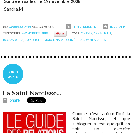
Sortie en salles : le 19 novembre 2008
Sandra.M
PAR
SANDRA MÉZIÈRE
SANDRA MÉZIÈRE
LIEN PERMANENT
IMPRIMER
CATÉGORIES :
AVANT-PREMIERES
TAGS :
CINÉMA
,
CANAL PLUS
,
ROCK'NROLLA
,
GUY RITCHIE
,
MADONNA
,
ALLOCINÉ
2
COMMENTAIRES
2008
29/10
La Saint Narcisse...
Share
Comme c’est aujourd’hui la
Saint Narcisse, et que
« bloguer » est quoiqu’il en
soit un exercice