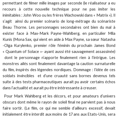
permettant de filmer mille images par seconde (le réalisateur a eu
recours à cette nouvelle technique pour ne pas imiter les
inimitables : John Woo ou les frères Wachowski dans « Matrix »). Il
s’agit ainsi du premier scénario de long-métrage du scénariste
Beau Thorne. Les personnages secondaires ont bien du mal à
exister face à Max-Mark Payne-Wahlberg, en particulier Mila
Kunis (Mona Sax, qui vient en aide à Max Payne, sa sœur Natasha
-Olga Kurylenko, premier rôle féminin du prochain James Bond
« Quantum of Solace »- ayant aussi été sauvagement assassinée)
dont le personnage n’apporte finalement rien à l’intrigue. Les
monstres ailés sont finalement davantage la caution surnaturelle
du film, inspirés des légendes nordiques. Dommage : l’idée de ces
soldats invincibles et d’une cruauté sans bornes devenus tels
suite à des tests pharmaceutiques aurait pu avoir certains échos
dans l’actualité et aurait pu être intéressante à creuser.
Pour Mark Wahlberg et les décors, et pour amateurs d’univers
obscurs dont même le rayon de soleil final ne parvient pas à nous
faire sortir. (Le film, ce qui me semble d’ailleurs excessif, devait
initialement être interdit aux moins de 17 ans aux Etats-Unis, sera