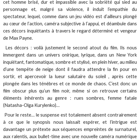
cet homme brisé, dur et impassible avec la sobriété qui sied au
personnage et, malgré sa violence, il induit l’empathie du
spectateur, lequel, comme dans un jeu vidéo est d’ailleurs plongé
au cœur de l’action, caméra subjective à l’appui, et déambule dans
ces décors inquiétants à travers le regard déterminé et vengeur
de Max Payne.
Les décors : voilà justement le second atout du film. Ils nous
immergent dans un univers onirique, lyrique, dans un New York
inquiétant, fantomatique, sombre et stylisé, en plein hiver, au milieu
d’une tempête de neige dont il faudra attendre la fin pour en
sortir, et apercevoir la lueur salutaire du soleil , après cette
plongée dans les ténèbres et ce monde de chaos. C’est donc un
film obscur plus qu’un film noir, même si on retrouve certains
éléments inhérents au genre : rues sombres, femme fatale
(Natasha-Olga Kurylenko)…
Pour le reste… le suspense est totalement absent contrairement
à ce que le synopsis nous laissait espérer, et l’intrigue est
davantage un prétexte aux séquences empreintes de surnaturel,
aux ralentis, aux bullet-time avec une nouvelle caméra numérique