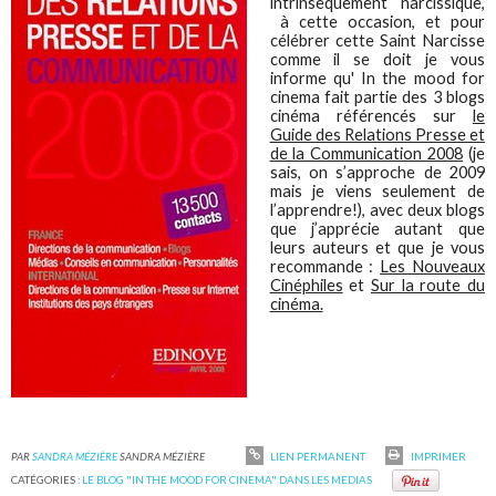
intrinsèquement narcissique,
à cette occasion, et pour
célébrer cette Saint Narcisse
comme il se doit je vous
informe qu' In the mood for
cinema fait partie des 3 blogs
cinéma référencés sur
le
Guide des Relations Presse et
de la Communication 2008
(je
sais, on s’approche de 2009
mais je viens seulement de
l’apprendre!), avec deux blogs
que j’apprécie autant que
leurs auteurs et que je vous
recommande :
Les Nouveaux
Cinéphiles
et
Sur la route du
cinéma.
PAR
SANDRA MÉZIÈRE
SANDRA MÉZIÈRE
LIEN PERMANENT
IMPRIMER
CATÉGORIES :
LE BLOG "IN THE MOOD FOR CINEMA" DANS LES MEDIAS