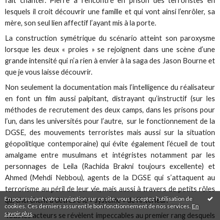
fait chanter. Pierre a rencontré en prison des terroristes en
lesquels il croit découvrir une famille et qui vont ainsi l’enrôler, sa
mère, son seul lien affectif l’ayant mis à la porte.
La construction symétrique du scénario atteint son paroxysme
lorsque les deux « proies » se rejoignent dans une scène d’une
grande intensité qui n’a rien à envier à la saga des Jason Bourne et
que je vous laisse découvrir.
Non seulement la documentation mais l’intelligence du réalisateur
en font un film aussi palpitant, distrayant qu’instructif (sur les
méthodes de recrutement des deux camps, dans les prisons pour
l’un, dans les universités pour l’autre, sur le fonctionnement de la
DGSE, des mouvements terroristes mais aussi sur la situation
géopolitique contemporaine) qui évite également l’écueil de tout
amalgame entre musulmans et intégristes notamment par les
personnages de Leila (Rachida Brakni toujours excellente) et
Ahmed (Mehdi Nebbou), agents de la DGSE qui s’attaquent au
terrorisme au péril de leur vie, mais aussi à travers de petits rôles
En poursuivant votre navigation sur ce site, vous acceptez l'utilisation de
qui cherchent à détruire le « système » de l’intérieur.
cookies. Ces derniers assurent le bon fonctionnement de nos services.
En
savoir plus
.
Tous les acteurs se révèlent impeccables au premier rang desquels