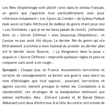
Les films d’espionnage sont plutôt rares dans le cinéma français,
un genre que j’apprécie tout particulièrement, avec pour
référence notamment « Les 3 jours du Condor » de Sydney Pollack
mais aussi certains Hitchcock (le meilleur du genre étant pour moi
« Les Enchaînés » que je ne me lasse jamais de revoir), j’attendais
donc ce « Secret Défense » avec beaucoup d’impatience… et
j’avoue ne pas avoir été déçue. Le dernier film du genre qui m’a
littéralement scotchée à mon fauteuil du premier au dernier plan
est le dernier Jason Bourne, « La Vengeance dans la peau »,
auquel ce « Secret Défense » emprunte quelques règles et peut se
comparer sans avoir à en rougir…
Synopsis :
Chaque jour, en France, mouvements terroristes et
services de renseignements se livrent une guerre sans merci au
nom d'idéologies que tout oppose… pourtant, terroristes et
agents secrets mènent presque la même vie. Condamnés à la
clandestinité, ces stratèges de la manipulation obéissent aux
mêmes méthodes. Alex (Gérard Lanvin) et Al Barad (Simon
Abkarian) sont deux d'entre eux. A la tête du contre-terrorisme de