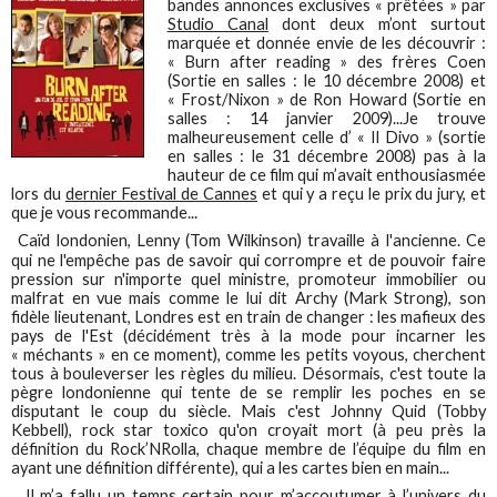
bandes annonces exclusives « prêtées » par
Studio Canal
dont deux m’ont surtout
marquée et donnée envie de les découvrir :
« Burn after reading » des frères Coen
(Sortie en salles : le 10 décembre 2008) et
« Frost/Nixon » de Ron Howard (Sortie en
salles : 14 janvier 2009)...Je trouve
malheureusement celle d’ « Il Divo » (sortie
en salles : le 31 décembre 2008) pas à la
hauteur de ce film qui m’avait enthousiasmée
lors du
dernier Festival de Cannes
et qui y a reçu le prix du jury, et
que je vous recommande...
Caïd londonien, Lenny (Tom Wilkinson) travaille à l'ancienne. Ce
qui ne l'empêche pas de savoir qui corrompre et de pouvoir faire
pression sur n'importe quel ministre, promoteur immobilier ou
malfrat en vue mais comme le lui dit Archy (Mark Strong), son
fidèle lieutenant, Londres est en train de changer : les mafieux des
pays de l'Est (décidément très à la mode pour incarner les
« méchants » en ce moment), comme les petits voyous, cherchent
tous à bouleverser les règles du milieu. Désormais, c'est toute la
pègre londonienne qui tente de se remplir les poches en se
disputant le coup du siècle. Mais c'est Johnny Quid (Tobby
Kebbell), rock star toxico qu'on croyait mort (à peu près la
définition du Rock’NRolla, chaque membre de l’équipe du film en
ayant une définition différente), qui a les cartes bien en main...
Il m’a fallu un temps certain pour m’accoutumer à l’univers du