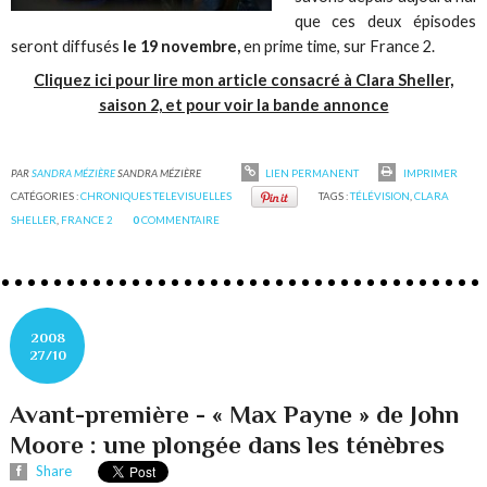
que ces deux épisodes
seront diffusés
le 19 novembre,
en prime time, sur France 2.
Cliquez ici pour lire mon article consacré à Clara Sheller,
saison 2, et pour voir la bande annonce
PAR
SANDRA MÉZIÈRE
SANDRA MÉZIÈRE
LIEN PERMANENT
IMPRIMER
CATÉGORIES :
CHRONIQUES TELEVISUELLES
TAGS :
TÉLÉVISION
,
CLARA
SHELLER
,
FRANCE 2
0
COMMENTAIRE
2008
27/10
Avant-première - « Max Payne » de John
Moore : une plongée dans les ténèbres
Share