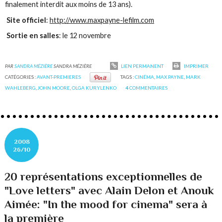
finalement interdit aux moins de 13 ans).
Site officiel
:
http://www.maxpayne-lefilm.com
Sortie en salles
: le 12 novembre
PAR
SANDRA MÉZIÈRE
SANDRA MÉZIÈRE
LIEN PERMANENT
IMPRIMER
CATÉGORIES :
AVANT-PREMIERES
TAGS :
CINÉMA
,
MAX PAYNE
,
MARK
WAHLEBERG
,
JOHN MOORE
,
OLGA KURYLENKO
4
COMMENTAIRES
2008
26/10
20 représentations exceptionnelles de
"Love letters" avec Alain Delon et Anouk
Aimée: "In the mood for cinema" sera à
la première