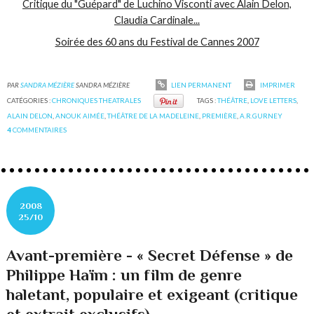
Critique du "Guépard" de Luchino Visconti avec Alain Delon,
Claudia Cardinale...
Soirée des 60 ans du Festival de Cannes 2007
PAR
SANDRA MÉZIÈRE
SANDRA MÉZIÈRE
LIEN PERMANENT
IMPRIMER
CATÉGORIES :
CHRONIQUES THEATRALES
TAGS :
THÉÂTRE
,
LOVE LETTERS
,
ALAIN DELON
,
ANOUK AIMÉE
,
THÉÂTRE DE LA MADELEINE
,
PREMIÈRE
,
A.R.GURNEY
4
COMMENTAIRES
2008
25/10
Avant-première - « Secret Défense » de
Philippe Haïm : un film de genre
haletant, populaire et exigeant (critique
et extrait exclusifs)