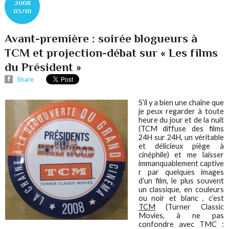
2008
03/10
Avant-première : soirée blogueurs à
TCM et projection-débat sur « Les films
du Président »
Share
S’il y a bien une chaîne que
je peux regarder à toute
heure du jour et de la nuit
(TCM diffuse des films
24H sur 24H, un véritable
et délicieux piège à
cinéphile) et me laisser
immanquablement captive
r par quelques images
d’un film, le plus souvent
un classique, en couleurs
ou noir et blanc , c’est
TCM
(Turner Classic
Movies, à ne pas
confondre avec TMC :