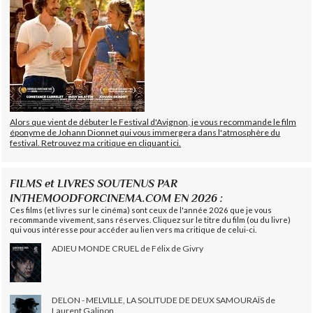
Alors que vient de débuter le Festival d'Avignon, je vous recommande le film
éponyme de Johann Dionnet qui vous immergera dans l'atmosphère du
festival. Retrouvez ma critique en cliquant ici.
FILMS et LIVRES SOUTENUS PAR
INTHEMOODFORCINEMA.COM EN 2026 :
Ces films (et livres sur le cinéma) sont ceux de l'année 2026 que je vous
recommande vivement, sans réserves. Cliquez sur le titre du film (ou du livre)
qui vous intéresse pour accéder au lien vers ma critique de celui-ci.
ADIEU MONDE CRUEL de Félix de Givry
DELON - MELVILLE, LA SOLITUDE DE DEUX SAMOURAÏS de
Laurent Galinon