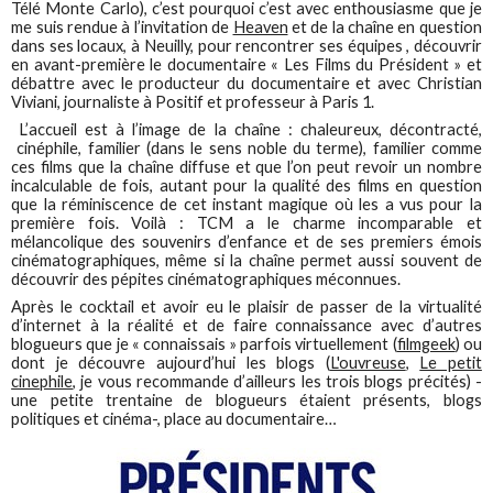
Télé Monte Carlo), c’est pourquoi c’est avec enthousiasme que je
me suis rendue à l’invitation de
Heaven
et de la chaîne en question
dans ses locaux, à Neuilly, pour rencontrer ses équipes , découvrir
en avant-première le documentaire « Les Films du Président » et
débattre avec le producteur du documentaire et avec Christian
Viviani, journaliste à Positif et professeur à Paris 1.
L’accueil est à l’image de la chaîne : chaleureux, décontracté,
cinéphile, familier (dans le sens noble du terme), familier comme
ces films que la chaîne diffuse et que l’on peut revoir un nombre
incalculable de fois, autant pour la qualité des films en question
que la réminiscence de cet instant magique où les a vus pour la
première fois. Voilà : TCM a le charme incomparable et
mélancolique des souvenirs d’enfance et de ses premiers émois
cinématographiques, même si la chaîne permet aussi souvent de
découvrir des pépites cinématographiques méconnues.
Après le cocktail et avoir eu le plaisir de passer de la virtualité
d’internet à la réalité et de faire connaissance avec d’autres
blogueurs que je « connaissais » parfois virtuellement (
filmgeek
) ou
dont je découvre aujourd’hui les blogs (
L'ouvreuse
,
Le petit
cinephile
, je vous recommande d’ailleurs les trois blogs précités) -
une petite trentaine de blogueurs étaient présents, blogs
politiques et cinéma-, place au documentaire…