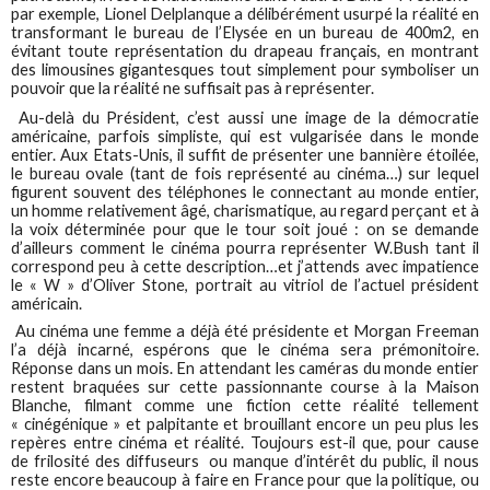
par exemple, Lionel Delplanque a délibérément usurpé la réalité en
transformant le bureau de l’Elysée en un bureau de 400m2, en
évitant toute représentation du drapeau français, en montrant
des limousines gigantesques tout simplement pour symboliser un
pouvoir que la réalité ne suffisait pas à représenter.
Au-delà du Président, c’est aussi une image de la démocratie
américaine, parfois simpliste, qui est vulgarisée dans le monde
entier. Aux Etats-Unis, il suffit de présenter une bannière étoilée,
le bureau ovale (tant de fois représenté au cinéma…) sur lequel
figurent souvent des téléphones le connectant au monde entier,
un homme relativement âgé, charismatique, au regard perçant et à
la voix déterminée pour que le tour soit joué : on se demande
d’ailleurs comment le cinéma pourra représenter W.Bush tant il
correspond peu à cette description…et j’attends avec impatience
le « W » d’Oliver Stone, portrait au vitriol de l’actuel président
américain.
Au cinéma une femme a déjà été présidente et Morgan Freeman
l’a déjà incarné, espérons que le cinéma sera prémonitoire.
Réponse dans un mois. En attendant les caméras du monde entier
restent braquées sur cette passionnante course à la Maison
Blanche, filmant comme une fiction cette réalité tellement
« cinégénique » et palpitante et brouillant encore un peu plus les
repères entre cinéma et réalité. Toujours est-il que, pour cause
de frilosité des diffuseurs ou manque d’intérêt du public, il nous
reste encore beaucoup à faire en France pour que la politique, ou