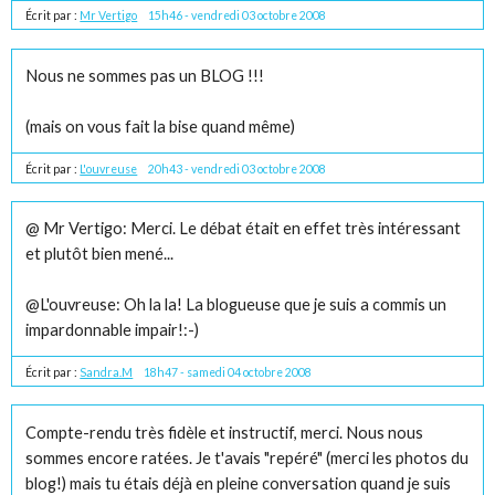
Écrit par :
Mr Vertigo
15h46
-
vendredi 03
octobre 2008
Nous ne sommes pas un BLOG !!!
(mais on vous fait la bise quand même)
Écrit par :
L'ouvreuse
20h43
-
vendredi 03
octobre 2008
@ Mr Vertigo: Merci. Le débat était en effet très intéressant
et plutôt bien mené...
@L'ouvreuse: Oh la la! La blogueuse que je suis a commis un
impardonnable impair!:-)
Écrit par :
Sandra.M
18h47
-
samedi 04
octobre 2008
Compte-rendu très fidèle et instructif, merci. Nous nous
sommes encore ratées. Je t'avais "repéré" (merci les photos du
blog!) mais tu étais déjà en pleine conversation quand je suis