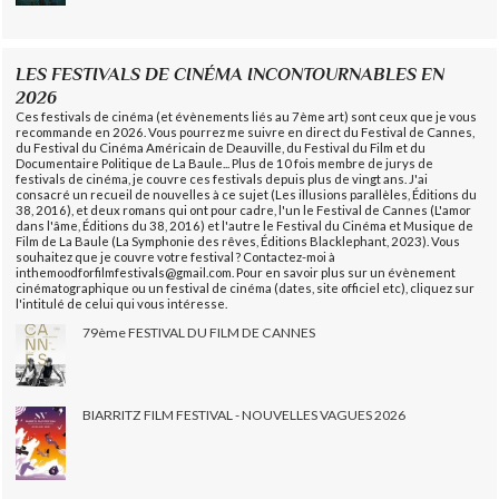
LES FESTIVALS DE CINÉMA INCONTOURNABLES EN
2026
Ces festivals de cinéma (et évènements liés au 7ème art) sont ceux que je vous
recommande en 2026. Vous pourrez me suivre en direct du Festival de Cannes,
du Festival du Cinéma Américain de Deauville, du Festival du Film et du
Documentaire Politique de La Baule... Plus de 10 fois membre de jurys de
festivals de cinéma, je couvre ces festivals depuis plus de vingt ans. J'ai
consacré un recueil de nouvelles à ce sujet (Les illusions parallèles, Éditions du
38, 2016), et deux romans qui ont pour cadre, l'un le Festival de Cannes (L'amor
dans l'âme, Éditions du 38, 2016) et l'autre le Festival du Cinéma et Musique de
Film de La Baule (La Symphonie des rêves, Éditions Blacklephant, 2023). Vous
souhaitez que je couvre votre festival ? Contactez-moi à
inthemoodforfilmfestivals@gmail.com. Pour en savoir plus sur un évènement
cinématographique ou un festival de cinéma (dates, site officiel etc), cliquez sur
l'intitulé de celui qui vous intéresse.
79ème FESTIVAL DU FILM DE CANNES
BIARRITZ FILM FESTIVAL - NOUVELLES VAGUES 2026