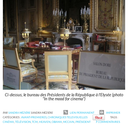
Ci-dessus, le bureau des Présidents de la République à l'Elysée (photo
"In the mood for cinema")
PAR
SANDRA MÉZIÈRE
SANDRA MÉZIÈRE
LIEN PERMANENT
IMPRIMER
CATÉGORIES :
AVANT-PREMIERES
,
CHRONIQUES TELEVISUELLES
TAGS :
CINÉMA
,
TÉLÉVISION
,
TCM
,
HEAVEN
,
OBAMA
,
MCCAIN
,
PRÉSIDENT
7
COMMENTAIRES