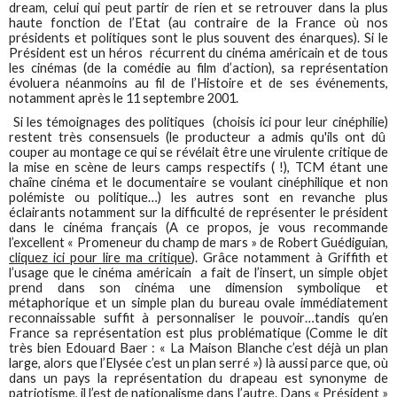
dream, celui qui peut partir de rien et se retrouver dans la plus
haute fonction de l’Etat (au contraire de la France où nos
présidents et politiques sont le plus souvent des énarques). Si le
Président est un héros récurrent du cinéma américain et de tous
les cinémas (de la comédie au film d’action), sa représentation
évoluera néanmoins au fil de l’Histoire et de ses événements,
notamment après le 11 septembre 2001.
Si les témoignages des politiques (choisis ici pour leur cinéphilie)
restent très consensuels (le producteur a admis qu'ils ont dû
couper au montage ce qui se révélait être une virulente critique de
la mise en scène de leurs camps respectifs ( !), TCM étant une
chaîne cinéma et le documentaire se voulant cinéphilique et non
polémiste ou politique…) les autres sont en revanche plus
éclairants notamment sur la difficulté de représenter le président
dans le cinéma français (A ce propos, je vous recommande
l’excellent « Promeneur du champ de mars » de Robert Guédiguian,
cliquez ici pour lire ma critique
). Grâce notamment à Griffith et
l’usage que le cinéma américain a fait de l’insert, un simple objet
prend dans son cinéma une dimension symbolique et
métaphorique et un simple plan du bureau ovale immédiatement
reconnaissable suffit à personnaliser le pouvoir…tandis qu’en
France sa représentation est plus problématique (Comme le dit
très bien Edouard Baer : « La Maison Blanche c’est déjà un plan
large, alors que l’Elysée c’est un plan serré ») là aussi parce que, où
dans un pays la représentation du drapeau est synonyme de
patriotisme, il l’est de nationalisme dans l’autre. Dans « Président »