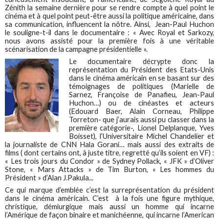
Zénith la semaine dernière pour se rendre compte à quel point le
cinéma et à quel point peut-être aussi la politique américaine, dans
sa communication, influencent la nôtre. Ainsi, Jean-Paul Huchon
le souligne-t-il dans le documentaire : « Avec Royal et Sarkozy,
nous avons assisté pour la première fois à une véritable
scénarisation de la campagne présidentielle ».
Le documentaire décrypte donc la
représentation du Président des Etats-Unis
dans le cinéma américain en se basant sur des
témoignages de politiques (Marielle de
Sarnez, Françoise de Panafieu, Jean-Paul
Huchon…) ou de cinéastes et acteurs
(Edouard Baer, Alain Corneau, Philippe
Torreton- que j’aurais aussi pu classer dans la
première catégorie-, Lionel Delplanque, Yves
Boisset), l’Universitaire Michel Chandelier et
la journaliste de CNN Hala Gorani… mais aussi des extraits de
films ( dont certains ont, à juste titre, regretté qu’ils soient en VF) :
« Les trois jours du Condor » de Sydney Pollack, « JFK » d’Oliver
Stone, « Mars Attacks » de Tim Burton, « Les hommes du
Président » d’Alan J.Pakula...
Ce qui marque d’emblée c’est la surreprésentation du président
dans le cinéma américain. C’est à la fois une figure mythique,
christique, démiurgique mais aussi un homme qui incarne
l’Amérique de façon binaire et manichéenne, qui incarne l’American