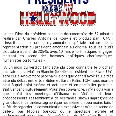
« Les Films du président » est un documentaire de 52 minutes
réalisé par Charles Antoine de Rouvre et produit par TCM, il
s’inscrit dans « une programmation spéciale autour de la
représentation du président américain au cinéma, tous les jeudis
d’octobre à partir de 20h45, avec 10 films emblématiques, engagés,
mettant en scène des hommes politiques charismatiques,
humanistes ou torturés ».
A un mois du verdict tant attendu pour connaître le prochain
locataire de la Maison Blanche (le 44ème président des Etats-Unis
sera élu le 4 novembre prochain), alors que vient d’avoir lieu le très
attendu débat entre Joe Biden et Sarah Palin, TCM nous montre
ainsi à quel point cinéma et actualité, et en particulier politique,
s’influencent mutuellement. Pour s’en convaincre, il n’y a qu’à voir à
quel point les meetings d’Obama et McCain et leurs
prédécesseurs ressemblent à de véritables shows imprégnés de
grandiloquence cinématographique, ou même un peu moins loin, il
suffit de regarder la communication excessive et mise en scène de
celle-ci par Nicolas Sarkozy ou le spectacle hybride et
curieusement insouciant, à l’américaine, de Ségolène Royal au