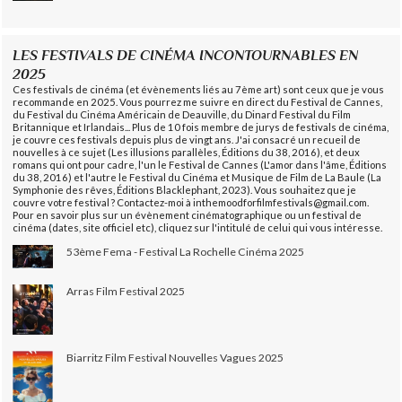
LES FESTIVALS DE CINÉMA INCONTOURNABLES EN
2025
Ces festivals de cinéma (et évènements liés au 7ème art) sont ceux que je vous
recommande en 2025. Vous pourrez me suivre en direct du Festival de Cannes,
du Festival du Cinéma Américain de Deauville, du Dinard Festival du Film
Britannique et Irlandais... Plus de 10 fois membre de jurys de festivals de cinéma,
je couvre ces festivals depuis plus de vingt ans. J'ai consacré un recueil de
nouvelles à ce sujet (Les illusions parallèles, Éditions du 38, 2016), et deux
romans qui ont pour cadre, l'un le Festival de Cannes (L'amor dans l'âme, Éditions
du 38, 2016) et l'autre le Festival du Cinéma et Musique de Film de La Baule (La
Symphonie des rêves, Éditions Blacklephant, 2023). Vous souhaitez que je
couvre votre festival ? Contactez-moi à inthemoodforfilmfestivals@gmail.com.
Pour en savoir plus sur un évènement cinématographique ou un festival de
cinéma (dates, site officiel etc), cliquez sur l'intitulé de celui qui vous intéresse.
53ème Fema - Festival La Rochelle Cinéma 2025
Arras Film Festival 2025
Biarritz Film Festival Nouvelles Vagues 2025