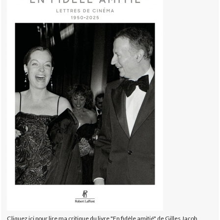
Cliquez ici pour lire ma critique du livre "En fidèle amitié" de Gilles Jacob