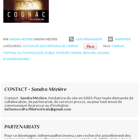
PAR
SANDRA MÉZIÈRE
SANDRA MÉZIÈRE
LIEN PERMANENT
IMPRIMER
CATÉGORIES :
ACTUALITÉ DES FESTIVALS DE CINÉMA
TAGS :
CINÉMA
,
FESTIVAL DU FILM POLICIER
,
PUBLIC SYSTEME CINEMA
,
BEAUNE
,
COGNAC
4
COMMENTAIRES
CONTACT - Sandra Mézière
Contact :
Sandra Mézière
, fondatrice du site en 2003. Pour toute demande de
collaboration, de partenariat, de services presse, ou pour tout envoi de
communiqué de presse ou d'invitation :
inthemoodforfilmfestivals@gmail.com
PARTENARIATS
Pour se développer, Inthemoodforcinema.com recherche actuellement des