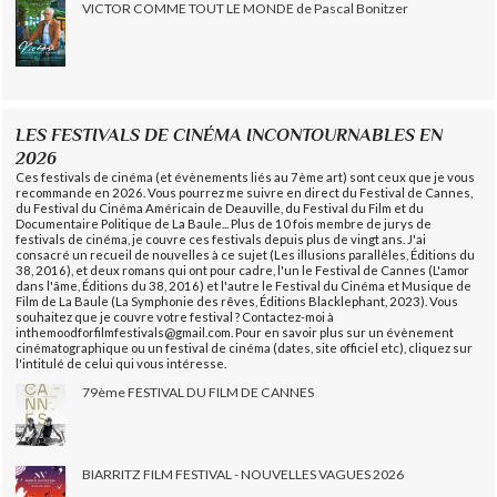
VICTOR COMME TOUT LE MONDE de Pascal Bonitzer
LES FESTIVALS DE CINÉMA INCONTOURNABLES EN
2026
Ces festivals de cinéma (et évènements liés au 7ème art) sont ceux que je vous
recommande en 2026. Vous pourrez me suivre en direct du Festival de Cannes,
du Festival du Cinéma Américain de Deauville, du Festival du Film et du
Documentaire Politique de La Baule... Plus de 10 fois membre de jurys de
festivals de cinéma, je couvre ces festivals depuis plus de vingt ans. J'ai
consacré un recueil de nouvelles à ce sujet (Les illusions parallèles, Éditions du
38, 2016), et deux romans qui ont pour cadre, l'un le Festival de Cannes (L'amor
dans l'âme, Éditions du 38, 2016) et l'autre le Festival du Cinéma et Musique de
Film de La Baule (La Symphonie des rêves, Éditions Blacklephant, 2023). Vous
souhaitez que je couvre votre festival ? Contactez-moi à
inthemoodforfilmfestivals@gmail.com. Pour en savoir plus sur un évènement
cinématographique ou un festival de cinéma (dates, site officiel etc), cliquez sur
l'intitulé de celui qui vous intéresse.
79ème FESTIVAL DU FILM DE CANNES
BIARRITZ FILM FESTIVAL - NOUVELLES VAGUES 2026