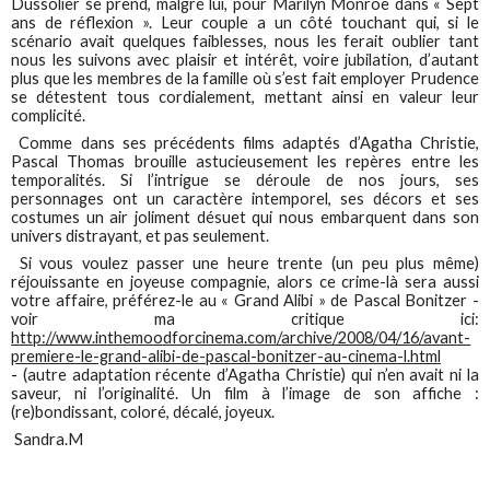
Dussolier se prend, malgré lui, pour Marilyn Monroe dans « Sept
ans de réflexion ». Leur couple a un côté touchant qui, si le
scénario avait quelques faiblesses, nous les ferait oublier tant
nous les suivons avec plaisir et intérêt, voire jubilation, d’autant
plus que les membres de la famille où s’est fait employer Prudence
se détestent tous cordialement, mettant ainsi en valeur leur
complicité.
Comme dans ses précédents films adaptés d’Agatha Christie,
Pascal Thomas brouille astucieusement les repères entre les
temporalités. Si l’intrigue se déroule de nos jours, ses
personnages ont un caractère intemporel, ses décors et ses
costumes un air joliment désuet qui nous embarquent dans son
univers distrayant, et pas seulement.
Si vous voulez passer une heure trente (un peu plus même)
réjouissante en joyeuse compagnie, alors ce crime-là sera aussi
votre affaire, préférez-le au « Grand Alibi » de Pascal Bonitzer -
voir ma critique ici:
http://www.inthemoodforcinema.com/archive/2008/04/16/avant-
premiere-le-grand-alibi-de-pascal-bonitzer-au-cinema-l.html
-
(autre adaptation récente d’Agatha Christie) qui n’en avait ni la
saveur, ni l’originalité. Un film à l’image de son affiche :
(re)bondissant, coloré, décalé, joyeux.
Sandra.M