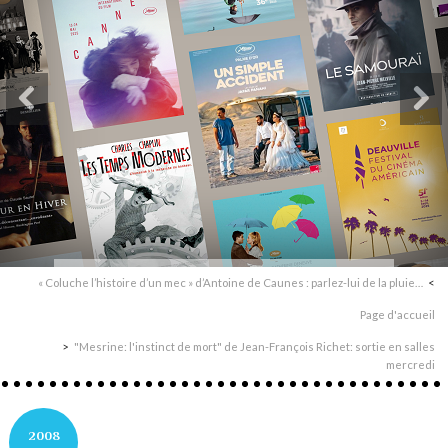
« Coluche l’histoire d’un mec » d’Antoine de Caunes : parlez-lui de la pluie…
Page d'accueil
"Mesrine: l'instinct de mort" de Jean-François Richet: sortie en salles
mercredi
2008