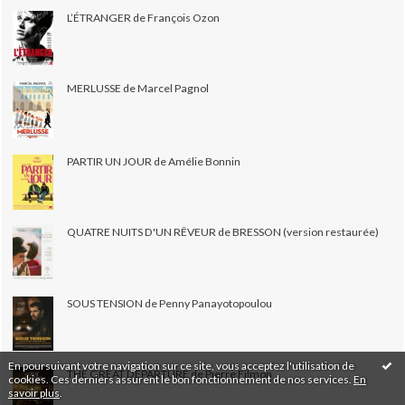
L’ÉTRANGER de François Ozon
MERLUSSE de Marcel Pagnol
PARTIR UN JOUR de Amélie Bonnin
QUATRE NUITS D'UN RÊVEUR de BRESSON (version restaurée)
SOUS TENSION de Penny Panayotopoulou
En poursuivant votre navigation sur ce site, vous acceptez l'utilisation de
THE GREAT DEPARTURE de Pierre Filmon
cookies. Ces derniers assurent le bon fonctionnement de nos services.
En
savoir plus
.