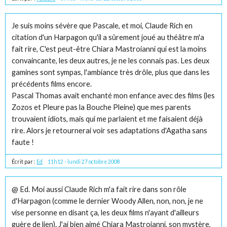
Je suis moins sévère que Pascale, et moi, Claude Rich en
citation d'un Harpagon qu'il a sûrement joué au théâtre m'a
fait rire, C'est peut-être Chiara Mastroianni qui est la moins
convaincante, les deux autres, je ne les connais pas. Les deux
gamines sont sympas, l'ambiance très drôle, plus que dans les
précédents films encore.
Pascal Thomas avait enchanté mon enfance avec des films (les
Zozos et Pleure pas la Bouche Pleine) que mes parents
trouvaient idiots, mais qui me parlaient et me faisaient déjà
rire. Alors je retournerai voir ses adaptations d'Agatha sans
faute !
Écrit par :
Ed
11h12
-
lundi 27
octobre 2008
@ Ed. Moi aussi Claude Rich m'a fait rire dans son rôle
d'Harpagon (comme le dernier Woody Allen, non, non, je ne
vise personne en disant ça, les deux films n'ayant d'ailleurs
guère de lien). J'ai bien aimé Chiara Mastroianni, son mystère,