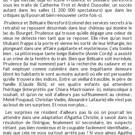
sous les traits de Catherine Frot et André Dussolier, un succès
autant dans les salles (1 200 000 spectateurs) que dans les
critiques qu’il pourrait bien renouveler cette fois-ci.
Prudence et Bélisaire Beresford (colonel des services secrets à la
retraite) se reposent désormais dans leur château qui domine le
lac du Bourget. Prudence qui trouve qu’elle dégage une odeur de
vieux ne déteste rien tant que se reposer. Elle rêve qu’un mort
titubant frappe à la porte et vienne les sortir de leur léthargie, les
plongeant dans une affaire palpitante et mystérieuse. Cela tombe
bien : sa pittoresque tante belge Babette (Annie Cordy) a assisté
à un crime de la fenêtre du train. Bien que Bélisaire soit incrédule,
Prudence (la mal nommée) part à la recherche du cadavre et se
fait employer comme cuisinière dans une inquiétante demeure
(dont les habitants le sont au moins autant) où elle est persuadée
qu’elle trouvera des indices. Entre un vieillard irascible, le père de
famille (Claude Rich), et ses quatre enfants qui attendent
l’héritage (interprétés par Chiara Mastroianni- ici, mélancolique à
souhait, et qu’on ne voit d’ailleurs pas suffisamment au cinéma-,
Melvil Poupaud, Christian Vadim, Alexandre Lafaurie) elle n’est pas
au bout de ses surprises. Et nous non plus…
Les surprises ne résident d’ailleurs pas là où on pourrait les
attendre dans une adaptation d’Agatha Christie, à savoir dans la
résolution de l’intrigue, finalement ici secondaire, les suspects
n’étant pas bien nombreux et le coupable facilement identifiable…
mais que cela ne vous surtout arrête pas ! Si vous aimez Agatha