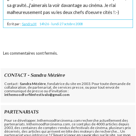
sa gravité...j'aimerais la voir davantage au cinéma. Je n'ai
malheureusement pas vu les deux chefs d'oeuvre cités !:-)
Écrit par :
Sandra.M
14h26
-
lundi 27
octobre 2008
Les commentaires sont fermés.
CONTACT - Sandra Mézière
Contact :
Sandra Mézière
, fondatrice du site en 2003. Pour toute demande de
collaboration, de partenariat, de services presse, ou pour tout envoi de
communiqué de presse ou d'invitation :
inthemoodforfilmfestivals@gmail.com
PARTENARIATS
Pour se développer, Inthemoodforcinema.com recherche actuellement des
partenariats. Inthemoodforcinema.com, ce sont plus de 4000 articles depuis
2003, des centaines de comptes-rendus de festivals de cinéma, plusieurs prix
décernés, des articles qui arrivent en tête des moteurs de recherche... Un
partenariat vous intéresse ?
Cliquez ici pour en savoir plus sur le site, sur mon