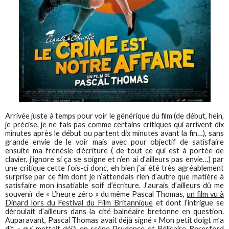
Arrivée juste à temps pour voir le générique du film (de début, hein,
je précise, je ne fais pas comme certains critiques qui arrivent dix
minutes après le début ou partent dix minutes avant la fin…), sans
grande envie de le voir mais avec pour objectif de satisfaire
ensuite ma frénésie d’écriture ( de tout ce qui est à portée de
clavier, j’ignore si ça se soigne et n’en ai d’ailleurs pas envie…) par
une critique cette fois-ci donc, eh bien j’ai été très agréablement
surprise par ce film dont je n’attendais rien d’autre que matière à
satisfaire mon insatiable soif d’écriture. J’aurais d’ailleurs dû me
souvenir de « L’heure zéro » du même Pascal Thomas,
un film vu à
Dinard lors du Festival du Film Britannique
et dont l’intrigue se
déroulait d’ailleurs dans la cité balnéaire bretonne en question.
Auparavant, Pascal Thomas avait déjà signé « Mon petit doigt m’a
dit » qui mettait déjà en scène Prudence et Bélisaire Beresford