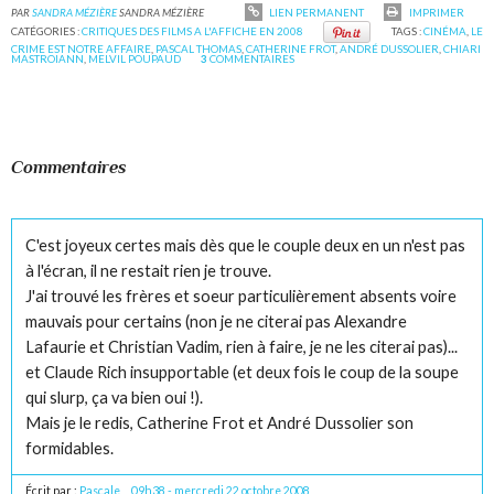
PAR
SANDRA MÉZIÈRE
SANDRA MÉZIÈRE
LIEN PERMANENT
IMPRIMER
CATÉGORIES :
CRITIQUES DES FILMS A L'AFFICHE EN 2008
TAGS :
CINÉMA
,
LE
CRIME EST NOTRE AFFAIRE
,
PASCAL THOMAS
,
CATHERINE FROT
,
ANDRÉ DUSSOLIER
,
CHIARI
MASTROIANN
,
MELVIL POUPAUD
3
COMMENTAIRES
Commentaires
C'est joyeux certes mais dès que le couple deux en un n'est pas
à l'écran, il ne restait rien je trouve.
J'ai trouvé les frères et soeur particulièrement absents voire
mauvais pour certains (non je ne citerai pas Alexandre
Lafaurie et Christian Vadim, rien à faire, je ne les citerai pas)...
et Claude Rich insupportable (et deux fois le coup de la soupe
qui slurp, ça va bien oui !).
Mais je le redis, Catherine Frot et André Dussolier son
formidables.
Écrit par :
Pascale
09h38
-
mercredi 22
octobre 2008