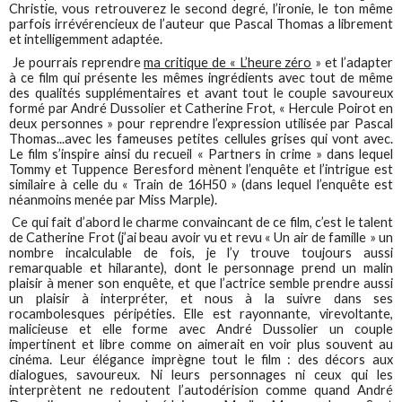
Christie, vous retrouverez le second degré, l’ironie, le ton même
parfois irrévérencieux de l’auteur que Pascal Thomas a librement
et intelligemment adaptée.
Je pourrais reprendre
ma critique de « L’heure zéro
» et l’adapter
à ce film qui présente les mêmes ingrédients avec tout de même
des qualités supplémentaires et avant tout le couple savoureux
formé par André Dussolier et Catherine Frot, « Hercule Poirot en
deux personnes » pour reprendre l’expression utilisée par Pascal
Thomas...avec les fameuses petites cellules grises qui vont avec.
Le film s’inspire ainsi du recueil « Partners in crime » dans lequel
Tommy et Tuppence Beresford mènent l’enquête et l’intrigue est
similaire à celle du « Train de 16H50 » (dans lequel l’enquête est
néanmoins menée par Miss Marple).
Ce qui fait d’abord le charme convaincant de ce film, c’est le talent
de Catherine Frot (j’ai beau avoir vu et revu « Un air de famille » un
nombre incalculable de fois, je l’y trouve toujours aussi
remarquable et hilarante), dont le personnage prend un malin
plaisir à mener son enquête, et que l’actrice semble prendre aussi
un plaisir à interpréter, et nous à la suivre dans ses
rocambolesques péripéties. Elle est rayonnante, virevoltante,
malicieuse et elle forme avec André Dussolier un couple
impertinent et libre comme on aimerait en voir plus souvent au
cinéma. Leur élégance imprègne tout le film : des décors aux
dialogues, savoureux. Ni leurs personnages ni ceux qui les
interprètent ne redoutent l’autodérision comme quand André