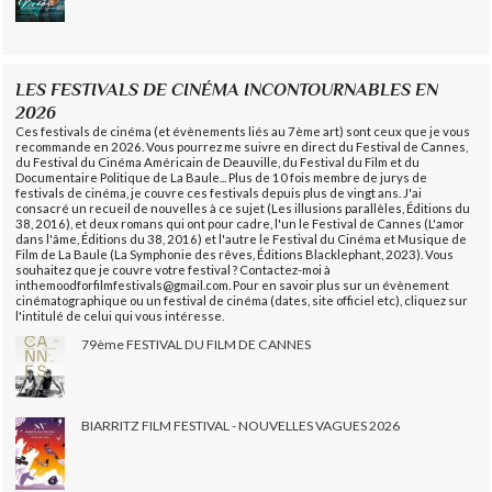
LES FESTIVALS DE CINÉMA INCONTOURNABLES EN
2026
Ces festivals de cinéma (et évènements liés au 7ème art) sont ceux que je vous
recommande en 2026. Vous pourrez me suivre en direct du Festival de Cannes,
du Festival du Cinéma Américain de Deauville, du Festival du Film et du
Documentaire Politique de La Baule... Plus de 10 fois membre de jurys de
festivals de cinéma, je couvre ces festivals depuis plus de vingt ans. J'ai
consacré un recueil de nouvelles à ce sujet (Les illusions parallèles, Éditions du
38, 2016), et deux romans qui ont pour cadre, l'un le Festival de Cannes (L'amor
dans l'âme, Éditions du 38, 2016) et l'autre le Festival du Cinéma et Musique de
Film de La Baule (La Symphonie des rêves, Éditions Blacklephant, 2023). Vous
souhaitez que je couvre votre festival ? Contactez-moi à
inthemoodforfilmfestivals@gmail.com. Pour en savoir plus sur un évènement
cinématographique ou un festival de cinéma (dates, site officiel etc), cliquez sur
l'intitulé de celui qui vous intéresse.
79ème FESTIVAL DU FILM DE CANNES
BIARRITZ FILM FESTIVAL - NOUVELLES VAGUES 2026