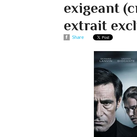
exigeant (c
extrait excl
Share