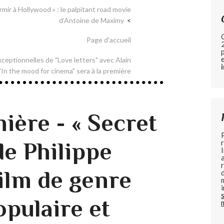
rmir à Hollywood » : le palpitant road movie
d’Antoine de Maximy
Page d'accueil
ceptionnelles de "Love letters" avec Alain
In the mood for cinema" sera à la première
ière - « Secret
de Philippe
film de genre
opulaire et