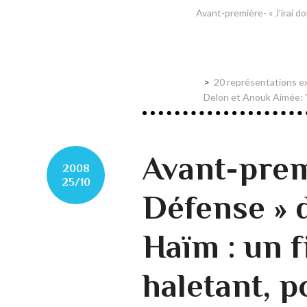
Avant-première- « J’irai do
20 représentations ex
Delon et Anouk Aimée: "
Avant-prem
2008
25/10
Défense » 
Haïm : un 
haletant, p