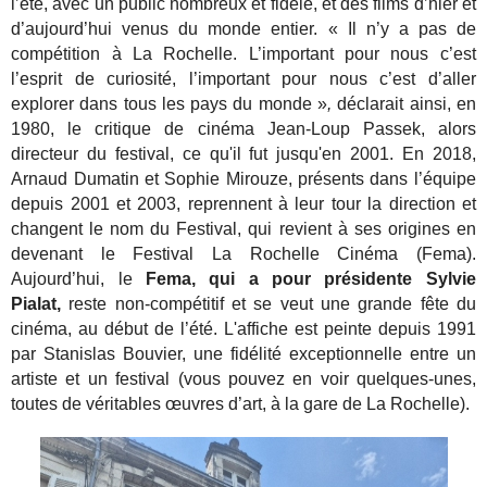
l’été, avec un public nombreux et fidèle, et des films d’hier et
d’aujourd’hui venus du monde entier. « Il n’y a pas de
compétition à La Rochelle. L’important pour nous c’est
l’esprit de curiosité, l’important pour nous c’est d’aller
explorer dans tous les pays du monde »
,
déclarait ainsi, en
1980, le critique de cinéma Jean-Loup Passek, alors
directeur du festival, ce qu'il fut jusqu'en 2001.
En 2018,
Arnaud Dumatin et Sophie Mirouze, présents dans l’équipe
depuis 2001 et 2003, reprennent à leur tour la direction et
changent le nom du Festival, qui revient à ses origines en
devenant le Festival La Rochelle Cinéma (Fema).
Aujourd’hui, le
Fema, qui a pour présidente Sylvie
Pialat,
reste non-compétitif et se veut une grande fête du
cinéma, au début de l’été. L'affiche est peinte depuis 1991
par Stanislas Bouvier, une fidélité exceptionnelle entre un
artiste et un festival (vous pouvez en voir quelques-unes,
toutes de véritables œuvres d’art, à la gare de La Rochelle).