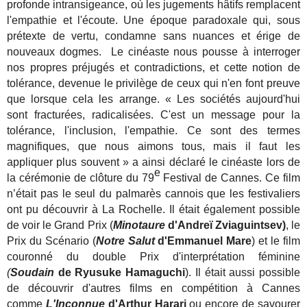
profonde intransigeance, où les jugements hâtifs remplacent
l'empathie et l'écoute. Une époque paradoxale qui, sous
prétexte de vertu, condamne sans nuances et érige de
nouveaux dogmes. Le cinéaste nous pousse à interroger
nos propres préjugés et contradictions, et cette notion de
tolérance, devenue le privilège de ceux qui n'en font preuve
que lorsque cela les arrange. « Les sociétés aujourd'hui
sont fracturées, radicalisées. C'est un message pour la
tolérance, l'inclusion, l'empathie. Ce sont des termes
magnifiques, que nous aimons tous, mais il faut les
appliquer plus souvent » a ainsi déclaré le cinéaste lors de
e
la cérémonie de clôture du 79
Festival de Cannes. Ce film
n’était pas le seul du palmarès cannois que les festivaliers
ont pu découvrir à La Rochelle. Il était également possible
de voir le Grand Prix (
Minotaure
d'Andreï Zviaguintsev)
, le
Prix du Scénario (
Notre Salut
d'Emmanuel Mare
) et le film
couronné du double Prix d'interprétation féminine
(
Soudain
de Ryusuke Hamaguchi
). Il était aussi possible
de découvrir d'autres films en compétition à Cannes
comme
L'Inconnue
d'Arthur Harari
ou encore
de savourer