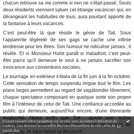
chacun retrouve sa vie comme si rien ne s'était passé. Seuls
deux résidents viennent saluer cet étrange vacancier qui, en
dérangeant les habitudes de tous, aura pourtant apporté de
la fantaisie à leurs vacances.
C'est peut-être là que réside le génie de Tati. Sous
l'apparente légèreté de ses gags se cache une infinie
tendresse pour les êtres. Son humour ne ridiculise jamais ; il
révèle. Et si Monsieur Hulot paraît si maladroit, c'est peut-
être parce qu'il demeure le seul à ne jamais sacrifier son
innocence aux conventions sociales.
Le tournage en extérieur s'étala de la fin juin à la fin octobre.
Cette sensation de temps suspendu irrigue tout le film. Les
plans larges permettent au regard de vagabonder librement,
chaque spectateur composant en quelque sorte son propre
film à l'intérieur de celui de Tati. Une confiance accordée au
public qui demeure, aujourd'hui encore, d'une étonnante
modernité. Notez enfin que Tati ajouta une scène
En poursuivant votre navigation sur ce site, vous acceptez l'utilisation de
supplémentaire après la sortie des
Dents de la mer
de
cookies. Ces derniers assurent le bon fonctionnement de nos services.
En
savoir plus
.
Spielberg. Je vous laisse la découvrir.