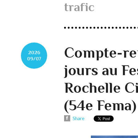
trafic
Compte-ren
2026
09/07
jours au Fe
Rochelle 
(54e Fema)
Share