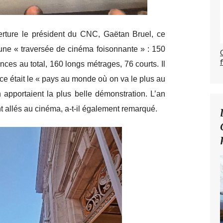
erture le président du CNC, Gaëtan Bruel, ce
 une « traversée de cinéma foisonnante » : 150
s au total, 160 longs métrages, 76 courts. Il
e était le « pays au monde où on va le plus au
apportaient la plus belle démonstration. L’an
t allés au cinéma, a-t-il également remarqué.