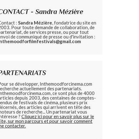
CONTACT - Sandra Mézière
Contact :
Sandra Mézière
, fondatrice du site en
2003. Pour toute demande de collaboration, de
partenariat, de services presse, ou pour tout
envoi de communiqué de presse ou d'invitation :
inthemoodforfilmfestivals@gmail.com
PARTENARIATS
Pour se développer, Inthemoodforcinema.com
recherche actuellement des partenariats.
Inthemoodforcinema.com, ce sont plus de 4000
articles depuis 2003, des centaines de comptes-
rendus de festivals de cinéma, plusieurs prix
décernés, des articles qui arrivent en tête des
moteurs de recherche... Un partenariat vous
intéresse ?
Cliquez ici pour en savoir plus sur le
site, sur mon parcours et pour savoir comment
me contacter.