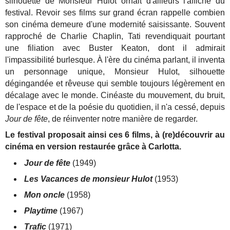
silhouette de Monsieur Hulot ornait d'ailleurs l'affiche du
festival. Revoir ses films sur grand écran rappelle combien
son cinéma demeure d'une modernité saisissante. Souvent
rapproché de Charlie Chaplin, Tati revendiquait pourtant
une filiation avec Buster Keaton, dont il admirait
l'impassibilité burlesque. À l'ère du cinéma parlant, il inventa
un personnage unique, Monsieur Hulot, silhouette
dégingandée et rêveuse qui semble toujours légèrement en
décalage avec le monde. Cinéaste du mouvement, du bruit,
de l'espace et de la poésie du quotidien, il n'a cessé, depuis
Jour de fête
, de réinventer notre manière de regarder.
Le festival proposait ainsi ces 6 films, à (re)découvrir au
cinéma en version restaurée grâce à Carlotta.
Jour de fête
(1949)
Les Vacances de monsieur Hulot
(1953)
Mon oncle
(1958)
Playtime
(1967)
Trafic
(1971)