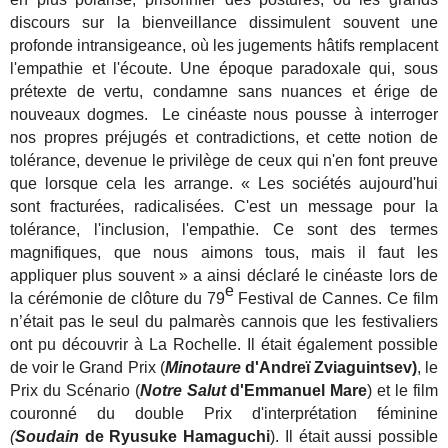
discours sur la bienveillance dissimulent souvent une
profonde intransigeance, où les jugements hâtifs remplacent
l'empathie et l'écoute. Une époque paradoxale qui, sous
prétexte de vertu, condamne sans nuances et érige de
nouveaux dogmes. Le cinéaste nous pousse à interroger
nos propres préjugés et contradictions, et cette notion de
tolérance, devenue le privilège de ceux qui n'en font preuve
que lorsque cela les arrange. « Les sociétés aujourd'hui
sont fracturées, radicalisées. C'est un message pour la
tolérance, l'inclusion, l'empathie. Ce sont des termes
magnifiques, que nous aimons tous, mais il faut les
appliquer plus souvent » a ainsi déclaré le cinéaste lors de
e
la cérémonie de clôture du 79
Festival de Cannes. Ce film
n’était pas le seul du palmarès cannois que les festivaliers
ont pu découvrir à La Rochelle. Il était également possible
de voir le Grand Prix (
Minotaure
d'Andreï Zviaguintsev)
, le
Prix du Scénario (
Notre Salut
d'Emmanuel Mare
) et le film
couronné du double Prix d'interprétation féminine
(
Soudain
de Ryusuke Hamaguchi
). Il était aussi possible