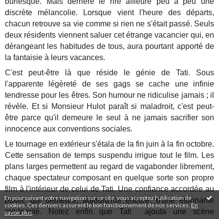
burlesque. Mais derrière le rire affleure peu à peu une
discrète mélancolie. Lorsque vient l'heure des départs,
chacun retrouve sa vie comme si rien ne s'était passé. Seuls
deux résidents viennent saluer cet étrange vacancier qui, en
dérangeant les habitudes de tous, aura pourtant apporté de
la fantaisie à leurs vacances.
C'est peut-être là que réside le génie de Tati. Sous
l'apparente légèreté de ses gags se cache une infinie
tendresse pour les êtres. Son humour ne ridiculise jamais ; il
révèle. Et si Monsieur Hulot paraît si maladroit, c'est peut-
être parce qu'il demeure le seul à ne jamais sacrifier son
innocence aux conventions sociales.
Le tournage en extérieur s'étala de la fin juin à la fin octobre.
Cette sensation de temps suspendu irrigue tout le film. Les
plans larges permettent au regard de vagabonder librement,
chaque spectateur composant en quelque sorte son propre
film à l'intérieur de celui de Tati. Une confiance accordée au
En poursuivant votre navigation sur ce site, vous acceptez l'utilisation de
public qui demeure, aujourd'hui encore, d'une étonnante
cookies. Ces derniers assurent le bon fonctionnement de nos services.
En
modernité. Notez enfin que Tati ajouta une scène
savoir plus
.