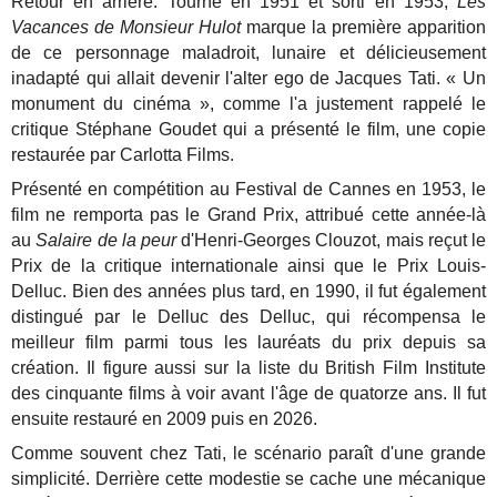
Retour en arrière. Tourné en 1951 et sorti en 1953,
Les
Vacances de Monsieur Hulot
marque la première apparition
de ce personnage maladroit, lunaire et délicieusement
inadapté qui allait devenir l'alter ego de Jacques Tati. « Un
monument du cinéma », comme l'a justement rappelé le
critique Stéphane Goudet qui a présenté le film, une copie
restaurée par Carlotta Films.
Présenté en compétition au Festival de Cannes en 1953, le
film ne remporta pas le Grand Prix, attribué cette année-là
au
Salaire de la peur
d'Henri-Georges Clouzot, mais reçut le
Prix de la critique internationale ainsi que le Prix Louis-
Delluc. Bien des années plus tard, en 1990, il fut également
distingué par le Delluc des Delluc, qui récompensa le
meilleur film parmi tous les lauréats du prix depuis sa
création. Il figure aussi sur la liste du British Film Institute
des cinquante films à voir avant l'âge de quatorze ans. Il fut
ensuite restauré en 2009 puis en 2026.
Comme souvent chez Tati, le scénario paraît d'une grande
simplicité. Derrière cette modestie se cache une mécanique