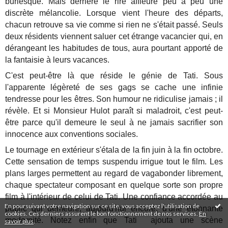
burlesque. Mais derrière le rire affleure peu à peu une
discrète mélancolie. Lorsque vient l'heure des départs,
chacun retrouve sa vie comme si rien ne s'était passé. Seuls
deux résidents viennent saluer cet étrange vacancier qui, en
dérangeant les habitudes de tous, aura pourtant apporté de
la fantaisie à leurs vacances.
C'est peut-être là que réside le génie de Tati. Sous
l'apparente légèreté de ses gags se cache une infinie
tendresse pour les êtres. Son humour ne ridiculise jamais ; il
révèle. Et si Monsieur Hulot paraît si maladroit, c'est peut-
être parce qu'il demeure le seul à ne jamais sacrifier son
innocence aux conventions sociales.
Le tournage en extérieur s'étala de la fin juin à la fin octobre.
Cette sensation de temps suspendu irrigue tout le film. Les
plans larges permettent au regard de vagabonder librement,
chaque spectateur composant en quelque sorte son propre
film à l'intérieur de celui de Tati. Une confiance accordée au
En poursuivant votre navigation sur ce site, vous acceptez l'utilisation de
public qui demeure, aujourd'hui encore, d'une étonnante
cookies. Ces derniers assurent le bon fonctionnement de nos services.
En
modernité. Notez enfin que Tati ajouta une scène
savoir plus
.