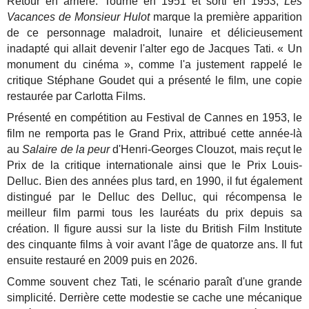
Retour en arrière. Tourné en 1951 et sorti en 1953,
Les
Vacances de Monsieur Hulot
marque la première apparition
de ce personnage maladroit, lunaire et délicieusement
inadapté qui allait devenir l'alter ego de Jacques Tati. « Un
monument du cinéma », comme l'a justement rappelé le
critique Stéphane Goudet qui a présenté le film, une copie
restaurée par Carlotta Films.
Présenté en compétition au Festival de Cannes en 1953, le
film ne remporta pas le Grand Prix, attribué cette année-là
au
Salaire de la peur
d'Henri-Georges Clouzot, mais reçut le
Prix de la critique internationale ainsi que le Prix Louis-
Delluc. Bien des années plus tard, en 1990, il fut également
distingué par le Delluc des Delluc, qui récompensa le
meilleur film parmi tous les lauréats du prix depuis sa
création. Il figure aussi sur la liste du British Film Institute
des cinquante films à voir avant l'âge de quatorze ans. Il fut
ensuite restauré en 2009 puis en 2026.
Comme souvent chez Tati, le scénario paraît d'une grande
simplicité. Derrière cette modestie se cache une mécanique