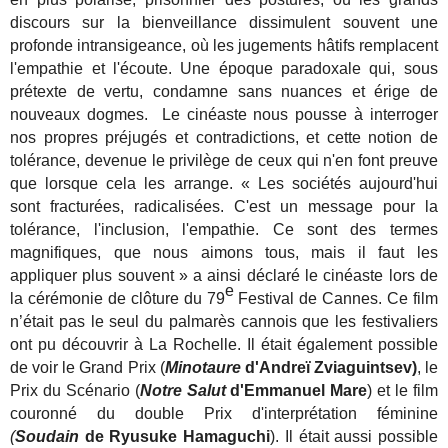
discours sur la bienveillance dissimulent souvent une
profonde intransigeance, où les jugements hâtifs remplacent
l'empathie et l'écoute. Une époque paradoxale qui, sous
prétexte de vertu, condamne sans nuances et érige de
nouveaux dogmes. Le cinéaste nous pousse à interroger
nos propres préjugés et contradictions, et cette notion de
tolérance, devenue le privilège de ceux qui n'en font preuve
que lorsque cela les arrange. « Les sociétés aujourd'hui
sont fracturées, radicalisées. C'est un message pour la
tolérance, l'inclusion, l'empathie. Ce sont des termes
magnifiques, que nous aimons tous, mais il faut les
appliquer plus souvent » a ainsi déclaré le cinéaste lors de
e
la cérémonie de clôture du 79
Festival de Cannes. Ce film
n’était pas le seul du palmarès cannois que les festivaliers
ont pu découvrir à La Rochelle. Il était également possible
de voir le Grand Prix (
Minotaure
d'Andreï Zviaguintsev)
, le
Prix du Scénario (
Notre Salut
d'Emmanuel Mare
) et le film
couronné du double Prix d'interprétation féminine
(
Soudain
de Ryusuke Hamaguchi
). Il était aussi possible