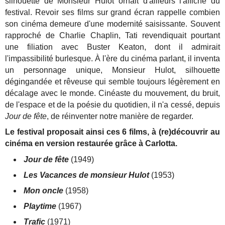
silhouette de Monsieur Hulot ornait d'ailleurs l'affiche du
festival. Revoir ses films sur grand écran rappelle combien
son cinéma demeure d'une modernité saisissante. Souvent
rapproché de Charlie Chaplin, Tati revendiquait pourtant
une filiation avec Buster Keaton, dont il admirait
l'impassibilité burlesque. À l'ère du cinéma parlant, il inventa
un personnage unique, Monsieur Hulot, silhouette
dégingandée et rêveuse qui semble toujours légèrement en
décalage avec le monde. Cinéaste du mouvement, du bruit,
de l'espace et de la poésie du quotidien, il n'a cessé, depuis
Jour de fête
, de réinventer notre manière de regarder.
Le festival proposait ainsi ces 6 films, à (re)découvrir au
cinéma en version restaurée grâce à Carlotta.
Jour de fête
(1949)
Les Vacances de monsieur Hulot
(1953)
Mon oncle
(1958)
Playtime
(1967)
Trafic
(1971)