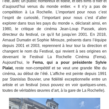
l’été, avec un public nombreux et fidèle, et des films d’hier et
d’aujourd’hui venus du monde entier. « Il n’y a pas de
compétition à La Rochelle. L’important pour nous c’est
l’esprit de curiosité, l’important pour nous c’est d’aller
explorer dans tous les pays du monde »
,
déclarait ainsi, en
1980, le critique de cinéma Jean-Loup Passek, alors
directeur du festival, ce qu'il fut jusqu'en 2001.
En 2018,
Arnaud Dumatin et Sophie Mirouze, présents dans l’équipe
depuis 2001 et 2003, reprennent à leur tour la direction et
changent le nom du Festival, qui revient à ses origines en
devenant le Festival La Rochelle Cinéma (Fema).
Aujourd’hui, le
Fema, qui a pour présidente Sylvie
Pialat,
reste non-compétitif et se veut une grande fête du
cinéma, au début de l’été. L'affiche est peinte depuis 1991
par Stanislas Bouvier, une fidélité exceptionnelle entre un
artiste et un festival (vous pouvez en voir quelques-unes,
toutes de véritables œuvres d’art, à la gare de La Rochelle).