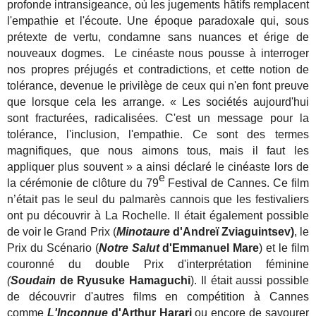
profonde intransigeance, où les jugements hâtifs remplacent
l'empathie et l'écoute. Une époque paradoxale qui, sous
prétexte de vertu, condamne sans nuances et érige de
nouveaux dogmes. Le cinéaste nous pousse à interroger
nos propres préjugés et contradictions, et cette notion de
tolérance, devenue le privilège de ceux qui n'en font preuve
que lorsque cela les arrange. « Les sociétés aujourd'hui
sont fracturées, radicalisées. C'est un message pour la
tolérance, l'inclusion, l'empathie. Ce sont des termes
magnifiques, que nous aimons tous, mais il faut les
appliquer plus souvent » a ainsi déclaré le cinéaste lors de
e
la cérémonie de clôture du 79
Festival de Cannes. Ce film
n’était pas le seul du palmarès cannois que les festivaliers
ont pu découvrir à La Rochelle. Il était également possible
de voir le Grand Prix (
Minotaure
d'Andreï Zviaguintsev)
, le
Prix du Scénario (
Notre Salut
d'Emmanuel Mare
) et le film
couronné du double Prix d'interprétation féminine
(
Soudain
de Ryusuke Hamaguchi
). Il était aussi possible
de découvrir d'autres films en compétition à Cannes
comme
L'Inconnue
d'Arthur Harari
ou encore
de savourer