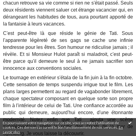
chacun retrouve sa vie comme si rien ne s'était passé. Seuls
deux résidents viennent saluer cet étrange vacancier qui, en
dérangeant les habitudes de tous, aura pourtant apporté de
la fantaisie à leurs vacances.
C'est peut-être là que réside le génie de Tati. Sous
l'apparente légèreté de ses gags se cache une infinie
tendresse pour les êtres. Son humour ne ridiculise jamais ; il
révèle. Et si Monsieur Hulot paraît si maladroit, c'est peut-
être parce qu'il demeure le seul à ne jamais sacrifier son
innocence aux conventions sociales.
Le tournage en extérieur s'étala de la fin juin à la fin octobre.
Cette sensation de temps suspendu irrigue tout le film. Les
plans larges permettent au regard de vagabonder librement,
chaque spectateur composant en quelque sorte son propre
film à l'intérieur de celui de Tati. Une confiance accordée au
public qui demeure, aujourd'hui encore, d'une étonnante
modernité. Notez enfin que Tati ajouta une scène
En poursuivant votre navigation sur ce site, vous acceptez l'utilisation de
supplémentaire après la sortie des
Dents de la mer
de
cookies. Ces derniers assurent le bon fonctionnement de nos services.
En
savoir plus
.
Spielberg. Je vous laisse la découvrir.