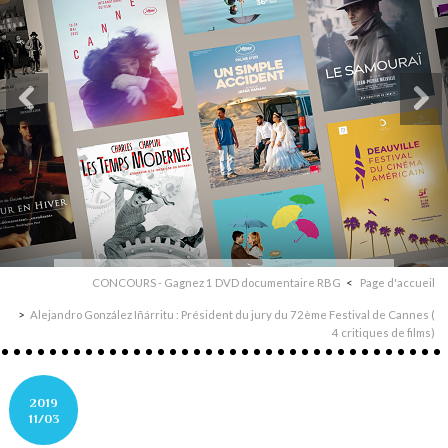
CONCOURS - Gagnez 1 DVD documentaire RBG
Page d'accueil
Alejandro González Iñárritu : Président du jury du 72ème Festival de Cannes (
4 critiques de films)
2019
11/03