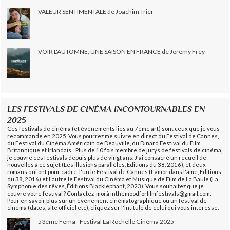
VALEUR SENTIMENTALE de Joachim Trier
VOIR L'AUTOMNE, UNE SAISON EN FRANCE de Jeremy Frey
LES FESTIVALS DE CINÉMA INCONTOURNABLES EN
2025
Ces festivals de cinéma (et évènements liés au 7ème art) sont ceux que je vous
recommande en 2025. Vous pourrez me suivre en direct du Festival de Cannes,
du Festival du Cinéma Américain de Deauville, du Dinard Festival du Film
Britannique et Irlandais... Plus de 10 fois membre de jurys de festivals de cinéma,
je couvre ces festivals depuis plus de vingt ans. J'ai consacré un recueil de
nouvelles à ce sujet (Les illusions parallèles, Éditions du 38, 2016), et deux
romans qui ont pour cadre, l'un le Festival de Cannes (L'amor dans l'âme, Éditions
du 38, 2016) et l'autre le Festival du Cinéma et Musique de Film de La Baule (La
Symphonie des rêves, Éditions Blacklephant, 2023). Vous souhaitez que je
couvre votre festival ? Contactez-moi à inthemoodforfilmfestivals@gmail.com.
Pour en savoir plus sur un évènement cinématographique ou un festival de
cinéma (dates, site officiel etc), cliquez sur l'intitulé de celui qui vous intéresse.
53ème Fema - Festival La Rochelle Cinéma 2025