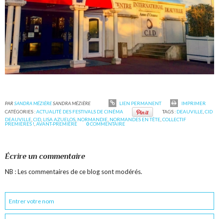
PAR
SANDRA MÉZIÈRE
SANDRA MÉZIÈRE
LIEN PERMANENT
IMPRIMER
CATÉGORIES :
ACTUALITÉ DES FESTIVALS DE CINÉMA
TAGS :
DEAUVILLE
,
CID
DEAUVILLE
,
CID
,
LISA AZUELOS
,
NORMANDIE
,
NORMANDES EN TÊTE
,
COLLECTIF
PREMIÈRES !
,
AVANT-PREMIÈRE
0
COMMENTAIRE
Écrire un commentaire
NB : Les commentaires de ce blog sont modérés.