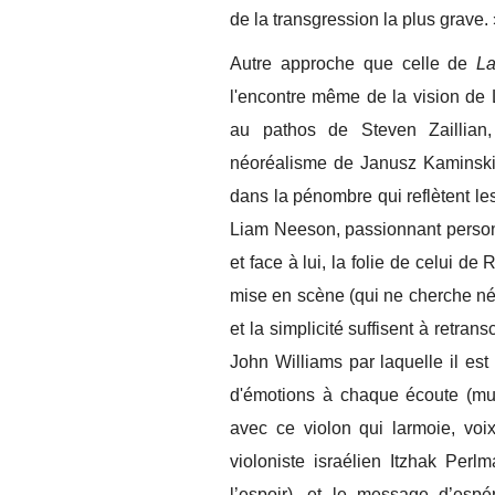
de la transgression la plus grave.
Autre approche que celle de
La
l'encontre même de la vision de
au pathos de Steven Zaillian,
néoréalisme de Janusz Kaminski 
dans la pénombre qui reflètent le
Liam Neeson, passionnant person
et face à lui, la folie de celui de 
mise en scène (qui ne cherche né
et la simplicité suffisent à retrans
John Williams par laquelle il es
d'émotions à chaque écoute (mus
avec ce violon qui larmoie, voi
violoniste israélien Itzhak Perl
l’espoir), et le message d’espé