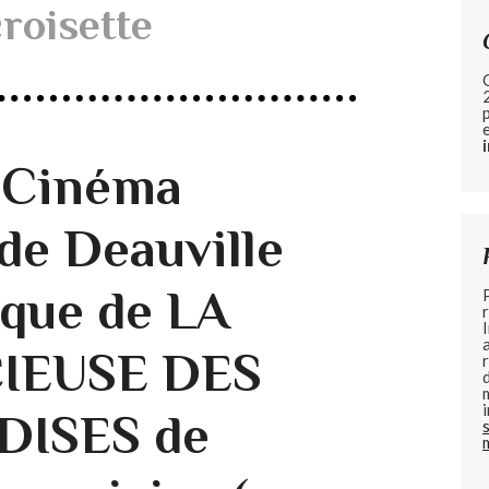
croisette
u Cinéma
de Deauville
ique de LA
IEUSE DES
ISES de