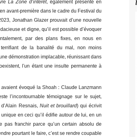
uvre
La Zone d’intérêt
, également présenté en
en avant-première dans le cadre du Festival du
023, Jonathan Glazer prouvait d’une nouvelle
udacieuse et digne, qu’il est possible d’évoquer
rontalement, par des plans fixes, en nous en
 terrifiant de la banalité du mal, non moins
si une démonstration implacable, réunissant dans
xistent, l'un étant une insulte permanente à
tes avaient évoqué la Shoah : Claude Lanzmann
reste l’incontournable témoignage sur le sujet,
 d’Alain Resnais,
Nuit et brouillard
) qui écrivit
 unique en ceci qu’il édifie autour de lui, en un
ne pas franchir parce qu’un certain absolu de
tendre pourtant le faire, c’est se rendre coupable