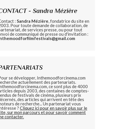
CONTACT - Sandra Mézière
Contact :
Sandra Mézière
, fondatrice du site en
2003. Pour toute demande de collaboration, de
partenariat, de services presse, ou pour tout
envoi de communiqué de presse ou d'invitation :
inthemoodforfilmfestivals@gmail.com
PARTENARIATS
Pour se développer, Inthemoodforcinema.com
recherche actuellement des partenariats.
Inthemoodforcinema.com, ce sont plus de 4000
articles depuis 2003, des centaines de comptes-
rendus de festivals de cinéma, plusieurs prix
décernés, des articles qui arrivent en tête des
moteurs de recherche... Un partenariat vous
intéresse ?
Cliquez ici pour en savoir plus sur le
site, sur mon parcours et pour savoir comment
me contacter.