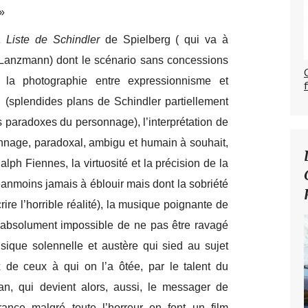
 »
 Liste de Schindler
de Spielberg ( qui va à
 Lanzmann) dont le scénario sans concessions
 la photographie entre expressionnisme et
(splendides plans de Schindler partiellement
s paradoxes du personnage), l’interprétation de
nage, paradoxal, ambigu et humain à souhait,
Ralph Fiennes, la virtuosité et la précision de la
anmoins jamais à éblouir mais dont la sobriété
crire l’horrible réalité), la musique poignante de
t absolument impossible de ne pas être ravagé
ique solennelle et austère qui sied au sujet
x de ceux à qui on l’a ôtée, par le talent du
man, qui devient alors, aussi, le messager de
rance malgré toute l’horreur en font un film