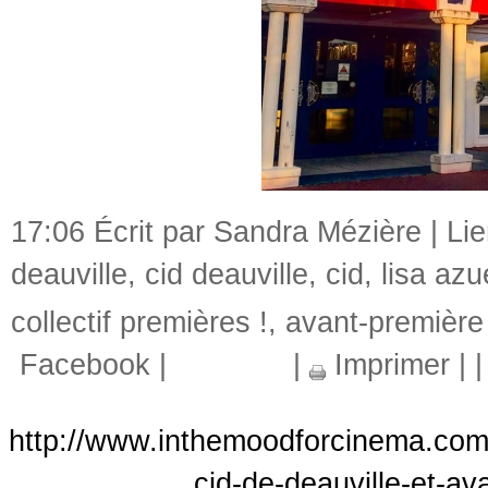
17:06 Écrit par Sandra Mézière |
Li
deauville
,
cid deauville
,
cid
,
lisa azu
collectif premières !
,
avant-première
Facebook
|
|
Imprimer
|
http://www.inthemoodforcinema.com
cid-de-deauville-et-a