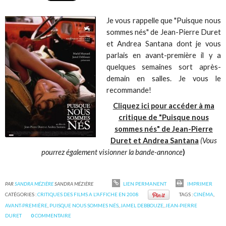
Je vous rappelle que "Puisque nous
sommes nés" de Jean-Pierre Duret
et Andrea Santana dont je vous
parlais en avant-première il y a
quelques semaines sort après-
demain en salles. Je vous le
recommande!
Cliquez ici pour accéder à ma
critique de "Puisque nous
sommes nés" de Jean-Pierre
Duret et Andrea Santana
(Vous
pourrez également visionner la bande-annonce
)
PAR
SANDRA MÉZIÈRE
SANDRA MÉZIÈRE
LIEN PERMANENT
IMPRIMER
CATÉGORIES :
CRITIQUES DES FILMS A L'AFFICHE EN 2008
TAGS :
CINÉMA
,
AVANT-PREMIÈRE
,
PUISQUE NOUS SOMMES NÉS
,
JAMEL DEBBOUZE
,
JEAN-PIERRE
DURET
0
COMMENTAIRE