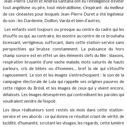
Jean-Pierre Duret et Andrea Santana ont eu l’intelligence d’éviter
tout angélisme ou pire, tout misérabilisme, s’inspirant du meilleur
de ces cinéastes pour lesquels Jean-Pierre Duret a été ingénieur
du son : les Dardenne, Doillon, Varda et bien d’autres.
Les enfants sont toujours ou presque au centre du cadre qui les
étouffe ou qui, au contraire, les montre au centre de ce brouhaha
incessant, vertigineux, suffocant, dans cette station-service sans
perspectives qui bruisse constamment. La puissance du hors
champ sonore est en effet un des éléments clefs du film : klaxons,
respiration bruyante d’une vache malade, mots saturés de hauts
parleurs, cris de bébés ou d’hommes… bref la vie qui s’étouffe
rageusement. Le son et les images s’entrechoquent : le son de la
campagne électorale de Lula qui rappelle ses origines pauvres de
cette région du Brésil, et les images de ceux qui y vivent encore,
délaissés. Les images désespérées qui contredisent les paroles qui
voudraient vendre de l’espoir.
Les deux réalisateurs sont restés six mois dans cette station-
service et ses abords : ce qui donne ce résultat criant de vérité, de
lucidité, d’humanité, scrutant les visages, les regards, cette lumière