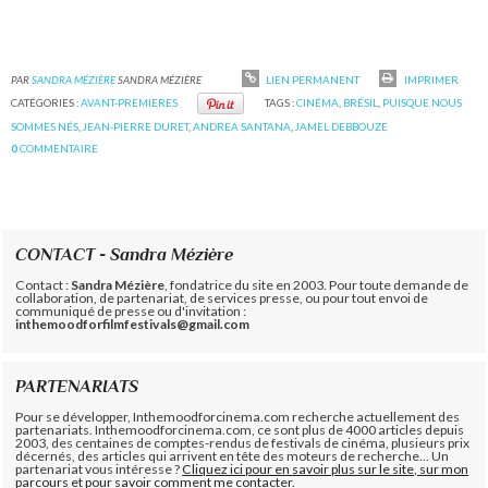
PAR
SANDRA MÉZIÈRE
SANDRA MÉZIÈRE
LIEN PERMANENT
IMPRIMER
CATÉGORIES :
AVANT-PREMIERES
TAGS :
CINÉMA
,
BRÉSIL
,
PUISQUE NOUS
SOMMES NÉS
,
JEAN-PIERRE DURET
,
ANDREA SANTANA
,
JAMEL DEBBOUZE
0
COMMENTAIRE
CONTACT - Sandra Mézière
Contact :
Sandra Mézière
, fondatrice du site en 2003. Pour toute demande de
collaboration, de partenariat, de services presse, ou pour tout envoi de
communiqué de presse ou d'invitation :
inthemoodforfilmfestivals@gmail.com
PARTENARIATS
Pour se développer, Inthemoodforcinema.com recherche actuellement des
partenariats. Inthemoodforcinema.com, ce sont plus de 4000 articles depuis
2003, des centaines de comptes-rendus de festivals de cinéma, plusieurs prix
décernés, des articles qui arrivent en tête des moteurs de recherche... Un
partenariat vous intéresse ?
Cliquez ici pour en savoir plus sur le site, sur mon
parcours et pour savoir comment me contacter.