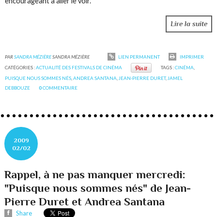
encourageant à aller le voir.
Lire la suite
PAR
SANDRA MÉZIÈRE
SANDRA MÉZIÈRE
LIEN PERMANENT
IMPRIMER
CATÉGORIES :
ACTUALITÉ DES FESTIVALS DE CINÉMA
TAGS :
CINÉMA
,
PUISQUE NOUS SOMMES NÉS
,
ANDREA SANTANA
,
JEAN-PIERRE DURET
,
JAMEL
DEBBOUZE
0
COMMENTAIRE
2009
02/02
Rappel, à ne pas manquer mercredi:
"Puisque nous sommes nés" de Jean-
Pierre Duret et Andrea Santana
Share