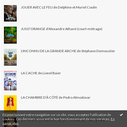
JOUER AVEC LE FEU de Delphine et Muriel Coulin
JUS D'ORANGE d'Alexandre Athané (court-métrage)
L'INCONNU DE LA GRANDE ARCHE de Stéphane Demoustier
LA CACHE de Lionel Baier
LA CHAMBRE D'À CÔTÉ de Pedro Almodovar
En poursuivant votre navigation sur ce site, vous acceptez l'utilisation de
cookies. Ces derniers assurent le bon fonctionnement de nos services.
En
LA FEMME LA PLUS RICHE DU MONDE de Thierry Klifa
savoir plus
.