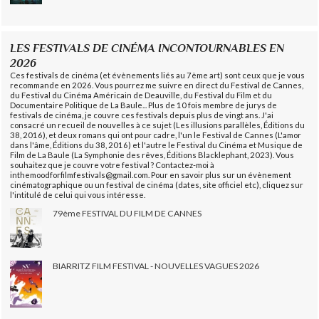
LES FESTIVALS DE CINÉMA INCONTOURNABLES EN
2026
Ces festivals de cinéma (et évènements liés au 7ème art) sont ceux que je vous
recommande en 2026. Vous pourrez me suivre en direct du Festival de Cannes,
du Festival du Cinéma Américain de Deauville, du Festival du Film et du
Documentaire Politique de La Baule... Plus de 10 fois membre de jurys de
festivals de cinéma, je couvre ces festivals depuis plus de vingt ans. J'ai
consacré un recueil de nouvelles à ce sujet (Les illusions parallèles, Éditions du
38, 2016), et deux romans qui ont pour cadre, l'un le Festival de Cannes (L'amor
dans l'âme, Éditions du 38, 2016) et l'autre le Festival du Cinéma et Musique de
Film de La Baule (La Symphonie des rêves, Éditions Blacklephant, 2023). Vous
souhaitez que je couvre votre festival ? Contactez-moi à
inthemoodforfilmfestivals@gmail.com. Pour en savoir plus sur un évènement
cinématographique ou un festival de cinéma (dates, site officiel etc), cliquez sur
l'intitulé de celui qui vous intéresse.
79ème FESTIVAL DU FILM DE CANNES
BIARRITZ FILM FESTIVAL - NOUVELLES VAGUES 2026