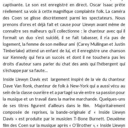
captivante. Le son est enregistré en direct. Oscar Isaac prête
réellement sa voix à cette magnifique complainte folk. La caméra
des Coen se glisse discrètement parmi les spectateurs. Nous
prenons d’ores et déjà fait et cause pour Llewyn avant même de
connaître ses malheurs qu’il collectionne : le chanteur avec qui il
formait un duo s’est suicidé, il se fait tabasser, il n’a pas de
logement, la femme de son meilleur ami (Carey Mullingan et Justin
Timberlake) attend un enfant de lui, et il enregistre une chanson
sur Kennedy qui fera un succès et dont il ne touchera pas les
droits d’auteur sans parler du chat des amis qui l’hébergent qui
s’échappe par sa faute…
Inside Llewyn Davis est largement inspiré de la vie du chanteur
Dave Van Ronk, chanteur de folk à New-York qui a aussi vécu au
sein de la classe ouvrière et a partagé sa vie entre sa passion pour
la musique et un travail dans la marine marchande. Quelques-uns
de ses titres figurent d’ailleurs dans le film. Majoritairement
composée de reprises, la bande-originale d’ « Inside Llewyn
Davis » est produite par le musicien T-Bone Burnett. Deuxième
film des Coen sur la musique après « O’Brother », « Inside Llewyn