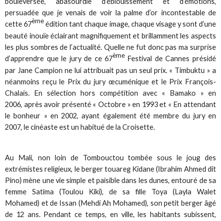
bouleversée, abasourdie d’éblouissement et d’émotions,
persuadée que je venais de voir la palme d’or incontestable de
ème
cette 67
édition tant chaque image, chaque visage y sont d’une
beauté inouïe éclairant magnifiquement et brillamment les aspects
les plus sombres de l’actualité. Quelle ne fut donc pas ma surprise
ème
d’apprendre que le jury de ce 67
Festival de Cannes présidé
par Jane Campion ne lui attribuait pas un seul prix. « Timbuktu » a
néanmoins reçu le Prix du jury œcuménique et le Prix François-
Chalais. En sélection hors compétition avec « Bamako » en
2006, après avoir présenté « Octobre » en 1993 et « En attendant
le bonheur » en 2002, ayant également été membre du jury en
2007, le cinéaste est un habitué de la Croisette.
Au Mali, non loin de Tombouctou tombée sous le joug des
extrémistes religieux, le berger touareg Kidane (Ibrahim Ahmed dit
Pino) mène une vie simple et paisible dans les dunes, entouré de sa
femme Satima (Toulou Kiki), de sa fille Toya (Layla Walet
Mohamed) et de Issan (Mehdi Ah Mohamed), son petit berger âgé
de 12 ans. Pendant ce temps, en ville, les habitants subissent,