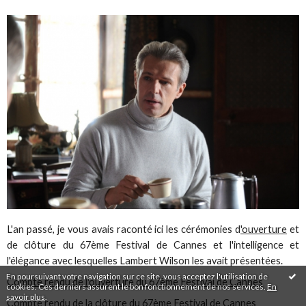
L'an passé, je vous avais raconté ici les cérémonies d
'ouverture
et
de clôture du 67ème Festival de Cannes et l'intelligence et
l'élégance avec lesquelles Lambert Wilson les avait présentées.
En poursuivant votre navigation sur ce site, vous acceptez l'utilisation de
Compte rendu de l'ouverture du 67ème Festival de Cannes
cookies. Ces derniers assurent le bon fonctionnement de nos services.
En
savoir plus
.
Compte rendu de la clôture du 67ème Festival de Cannes