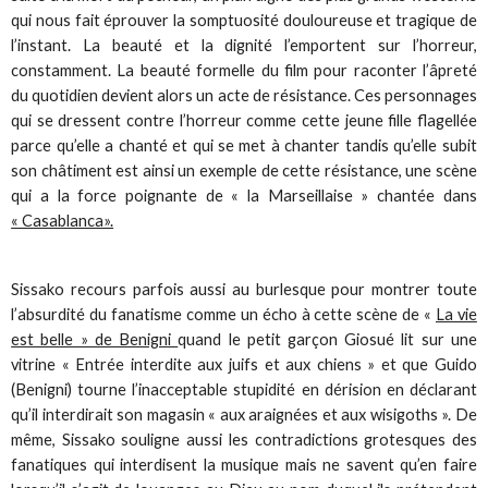
qui nous fait éprouver la somptuosité douloureuse et tragique de
l’instant. La beauté et la dignité l’emportent sur l’horreur,
constamment. La beauté formelle du film pour raconter l’âpreté
du quotidien devient alors un acte de résistance. Ces personnages
qui se dressent contre l’horreur comme cette jeune fille flagellée
parce qu’elle a chanté et qui se met à chanter tandis qu’elle subit
son châtiment est ainsi un exemple de cette résistance, une scène
qui a la force poignante de « la Marseillaise » chantée dans
« Casablanca».
Sissako recours parfois aussi au burlesque pour montrer toute
l’absurdité du fanatisme comme un écho à cette scène de «
La vie
est belle » de Benigni
quand le petit garçon Giosué lit sur une
vitrine « Entrée interdite aux juifs et aux chiens » et que Guido
(Benigni) tourne l’inacceptable stupidité en dérision en déclarant
qu’il interdirait son magasin « aux araignées et aux wisigoths ». De
même, Sissako souligne aussi les contradictions grotesques des
fanatiques qui interdisent la musique mais ne savent qu’en faire