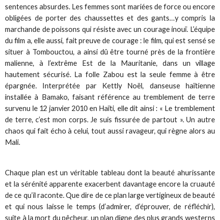
sentences absurdes. Les femmes sont mariées de force ou encore
obligées de porter des chaussettes et des gants…y compris la
marchande de poissons qui résiste avec un courage inouï. L’équipe
du film a, elle aussi, fait preuve de courage : le film, qui est sensé se
situer à Tombouctou, a ainsi dû être tourné près de la frontière
malienne, à l’extrême Est de la Mauritanie, dans un village
hautement sécurisé. La folle Zabou est la seule femme à être
épargnée. Interprétée par Kettly Noël, danseuse haïtienne
installée à Bamako, faisant référence au tremblement de terre
survenu le 12 janvier 2010 en Haïti, elle dit ainsi : « Le tremblement
de terre, c’est mon corps. Je suis fissurée de partout ». Un autre
chaos qui fait écho à celui, tout aussi ravageur, qui règne alors au
Mali.
Chaque plan est un véritable tableau dont la beauté ahurissante
et la sérénité apparente exacerbent davantage encore la cruauté
de ce qu’il raconte. Que dire de ce plan large vertigineux de beauté
et qui nous laisse le temps (d’admirer, d’éprouver, de réfléchir),
suite à la mort du pêcheur, un plan digne des plus grands westerns