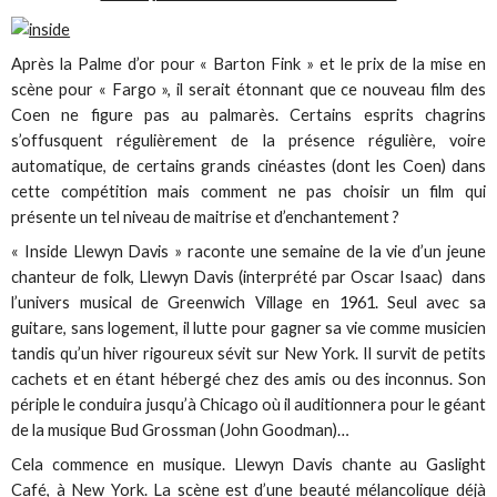
Après la Palme d’or pour « Barton Fink » et le prix de la mise en
scène pour « Fargo », il serait étonnant que ce nouveau film des
Coen ne figure pas au palmarès. Certains esprits chagrins
s’offusquent régulièrement de la présence régulière, voire
automatique, de certains grands cinéastes (dont les Coen) dans
cette compétition mais comment ne pas choisir un film qui
présente un tel niveau de maitrise et d’enchantement ?
« Inside Llewyn Davis » raconte une semaine de la vie d’un jeune
chanteur de folk, Llewyn Davis (interprété par Oscar Isaac) dans
l’univers musical de Greenwich Village en 1961. Seul avec sa
guitare, sans logement, il lutte pour gagner sa vie comme musicien
tandis qu’un hiver rigoureux sévit sur New York. Il survit de petits
cachets et en étant hébergé chez des amis ou des inconnus. Son
périple le conduira jusqu’à Chicago où il auditionnera pour le géant
de la musique Bud Grossman (John Goodman)…
Cela commence en musique. Llewyn Davis chante au Gaslight
Café, à New York. La scène est d’une beauté mélancolique déjà