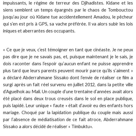
impuissants, le régime de terreur des Djihadistes. Kidane et les
siens semblent un temps épargnés par le chaos de Tombouctou
jusqu’au jour où Kidane tue accidentellement Amadou, le pêcheur
qui s’en est pris à GPS, sa vache préférée. Il va alors subir les lois
iniques et aberrantes des occupants.
« Ce que je veux, c’est témoigner en tant que cinéaste. Je ne peux
pas dire que je ne savais pas, et, puisque maintenant je le sais, je
dois raconter dans l’espoir qu’aucun enfant ne puisse apprendre
plus tard que leurs parents peuvent mourir parce qu’ils s’aiment »
a déclaré Abderrahmane Sissako dont l’envie de réaliser ce film a
surgi après un fait réel survenu en juillet 2012, dans la petite ville
d’Aguelhok au Mali. Un couple d’une trentaine d’années avait alors
été placé dans deux trous creusés dans le sol en place publique,
puis lapidé. Leur unique « faute » était d’avoir eu des enfants hors
mariage. Choqué par la lapidation publique du couple mais aussi
par l’absence de médiatisation de ce fait atroce, Abderrahmane
Sissako a alors décidé de réaliser « Timbuktu».