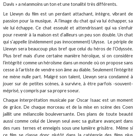
Davis » a néanmoins un ton et une tonalité très différents.
Le Llewyn du film est un perdant attachant, intègre, vibrant de
passion pour la musique. A l’image du chat qui va lui échapper, sa
vie lui échappe. Ce chat esseulé et attendrissant qui va s’enfuir
pour revenir à la maison est d’ailleurs un peu son double. Un chat
qui s’appelle (évidemment pas innocemment) Ulysse. Le périple de
Llewyn sera beaucoup plus bref que celui du héros de l’Odyssée.
Plus bref mais d’une certaine manière héroïque, si on considère
l’intégrité comme un héroïsme dans un monde où on propose sans
cesse à l’artiste de vendre son âme au diable. Seulement l’intégrité
ne mène nulle part. Malgré son talent, Llewyn sera condamné à
jouer sur de petites scènes, à survivre, à être parfois -souvent-
méprisé, y compris par sa propre soeur.
Chaque interprétation musicale par Oscar Isaac est un moment
de grâce. De chaque morceau et de la mise en scène des Coen
jaillit une mélancolie bouleversante. Des plans de toute beauté
aussi comme celui de Llewyn seul avec sa guitare avançant dans
des rues ternes et enneigés sous une lumière grisâtre. Même si
ce film se classe donc plutôt dans la catégorie des films plus