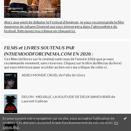
Alors que vient de débuter le Festival d'Avignon, je vous recommande le film
éponyme de Johann Dionnet qui vous immergera dans l'atmosphère du
festival. Retrouvez ma critique en cliquant ici.
FILMS et LIVRES SOUTENUS PAR
INTHEMOODFORCINEMA.COM EN 2026 :
Ces films (et livres sur le cinéma) sont ceux de l'année 2026 que je vous
recommande vivement, sans réserves. Cliquez sur le titre du film (ou du livre)
qui vous intéresse pour accéder au lien vers ma critique de celui-ci.
ADIEU MONDE CRUEL de Félix de Givry
DELON - MELVILLE, LA SOLITUDE DE DEUX SAMOURAÏS de
Laurent Galinon
En poursuivant votre navigation sur ce site, vous acceptez l'utilisation de
EN FIDÈLE AMITIÉ (Lettres de cinéma) de Gilles Jacob
cookies. Ces derniers assurent le bon fonctionnement de nos services.
En
savoir plus
.