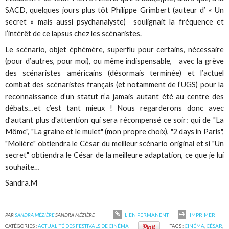
SACD, quelques jours plus tôt Philippe Grimbert (auteur d’ « Un
secret » mais aussi psychanalyste) soulignait la fréquence et
l’intérêt de ce lapsus chez les scénaristes.
Le scénario, objet éphémère, superflu pour certains, nécessaire
(pour d’autres, pour moi), ou même indispensable, avec la grève
des scénaristes américains (désormais terminée) et l’actuel
combat des scénaristes français (et notamment de l’UGS) pour la
reconnaissance d’un statut n’a jamais autant été au centre des
débats…et c’est tant mieux ! Nous regarderons donc avec
d’autant plus d'attention qui sera récompensé ce soir: qui de "La
Môme", "La graine et le mulet" (mon propre choix), "2 days in Paris",
"Molière" obtiendra le César du meilleur scénario original et si "Un
secret" obtiendra le César de la meilleure adaptation, ce que je lui
souhaite…
Sandra.M
PAR
SANDRA MÉZIÈRE
SANDRA MÉZIÈRE
LIEN PERMANENT
IMPRIMER
CATÉGORIES :
ACTUALITÉ DES FESTIVALS DE CINÉMA
TAGS :
CINÉMA
,
CÉSAR
,