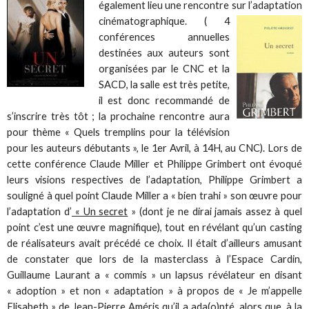
également lieu une rencontre sur l’adaptation
cinématographique. ( 4
conférences annuelles
destinées aux auteurs sont
organisées par le CNC et la
SACD, la salle est très petite,
il est donc recommandé de
s’inscrire très tôt ; la prochaine rencontre aura
pour thème « Quels tremplins pour la télévision
pour les auteurs débutants », le 1er Avril, à 14H, au CNC). Lors de
cette conférence Claude Miller et Philippe Grimbert ont évoqué
leurs visions respectives de l’adaptation, Philippe Grimbert a
souligné à quel point Claude Miller a « bien trahi » son œuvre pour
l’adaptation d’
« Un secret
» (dont je ne dirai jamais assez à quel
point c’est une œuvre magnifique), tout en révélant qu’un casting
de réalisateurs avait précédé ce choix. Il était d’ailleurs amusant
de constater que lors de la masterclass à l’Espace Cardin,
Guillaume Laurant a « commis » un lapsus révélateur en disant
« adoption » et non « adaptation » à propos de « Je m’appelle
Elisabeth » de Jean-Pierre Améris qu’il a ada(o)pté, alors que, à la