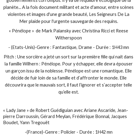
gouvernements corrompus. Il y va de l'équilibre écologique de la
planète... A la fois document militant et acte d'amour, entre scènes
violentes et images d'une grande beauté, Les Seigneurs De La
Mer plaide pour l'urgente sauvegarde des requins.
« Pénélope » de Mark Palansky avec Christina Ricci et Reese
Witherspoon
- (Etats-Unis)-Genre : Fantastique, Drame - Durée : 1H43 mn
Pitch : Une sorcière a jeté un sort sur la première fille qui nait dans
la famille Wilhern : Pénélope. Pour y échapper, elle devra épouser
un garçon issu de la noblesse. Pénélope est une romantique. Elle
décide de fuir loin de sa famille et d’affronter le monde. Elle
découvrira que le mauvais sort, il faut l’ignorer et s’accepter telle
qu’elle est.
« Lady Jane » de Robert Guédiguian avec Ariane Ascaride, Jean-
pierre Darroussin, Gérard Meylan, Frédérique Bonnal, Jacques
Boudet, Yann Tregouët
-(France)-Genre : Policier - Durée : 1H42 mn