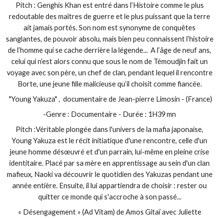
Pitch : Genghis Khan est entré dans l’Histoire comme le plus
redoutable des maîtres de guerre et le plus puissant que la terre
ait jamais portés. Son nom est synonyme de conquêtes
sanglantes, de pouvoir absolu, mais bien peu connaissent l’histoire
de l’homme qui se cache derrière la légende... A l’âge de neuf ans,
celui qui n’est alors connu que sous le nom de Témoudjin fait un
voyage avec son père, un chef de clan, pendant lequel il rencontre
Borte, une jeune fille malicieuse qu’il choisit comme fiancée.
"Young Yakuza" , documentaire de Jean-pierre Limosin - (France)
-Genre : Documentaire - Durée : 1H39 mn
Pitch :Véritable plongée dans l'univers de la mafia japonaise,
Young Yakuza est le récit initiatique d'une rencontre, celle d'un
jeune homme désœuvré et d'un parrain, lui-même en pleine crise
identitaire. Placé par sa mère en apprentissage au sein d'un clan
mafieux, Naoki va découvrir le quotidien des Yakuzas pendant une
année entière. Ensuite, il lui appartiendra de choisir : rester ou
quitter ce monde qui s'accroche à son passé...
« Désengagement » (Ad Vitam) de Amos Gitaï avec Juliette