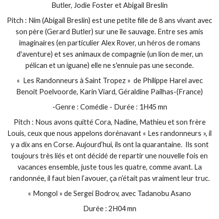
Butler, Jodie Foster et Abigail Breslin
Pitch : Nim (Abigail Breslin) est une petite fille de 8 ans vivant avec
son père (Gerard Butler) sur une île sauvage. Entre ses amis
imaginaires (en particulier Alex Rover, un héros de romans
d'aventure) et ses animaux de compagnie (un lion de mer, un
pélican et un iguane) elle ne s'ennuie pas une seconde.
« Les Randonneurs à Saint Tropez » de Philippe Harel avec
Benoit Poelvoorde, Karin Viard, Géraldine Pailhas-(France)
-Genre : Comédie - Durée : 1H45 mn
Pitch : Nous avons quitté Cora, Nadine, Mathieu et son frère
Louis, ceux que nous appelons dorénavant « Les randonneurs », il
y a dix ans en Corse. Aujourd’hui, ils ont la quarantaine. Ils sont
toujours très liés et ont décidé de repartir une nouvelle fois en
vacances ensemble, juste tous les quatre, comme avant. La
randonnée, il faut bien l’avouer, ça n’était pas vraiment leur truc.
« Mongol » de Sergei Bodrov, avec Tadanobu Asano
Durée : 2H04 mn