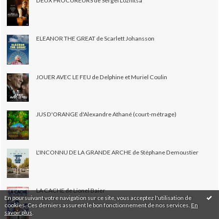
DEUX PROCUREURS de Sergei Loznitsa
ELEANOR THE GREAT de Scarlett Johansson
JOUER AVEC LE FEU de Delphine et Muriel Coulin
JUS D'ORANGE d'Alexandre Athané (court-métrage)
L'INCONNU DE LA GRANDE ARCHE de Stéphane Demoustier
LA CACHE de Lionel Baier
En poursuivant votre navigation sur ce site, vous acceptez l'utilisation de
cookies. Ces derniers assurent le bon fonctionnement de nos services.
En
savoir plus
.