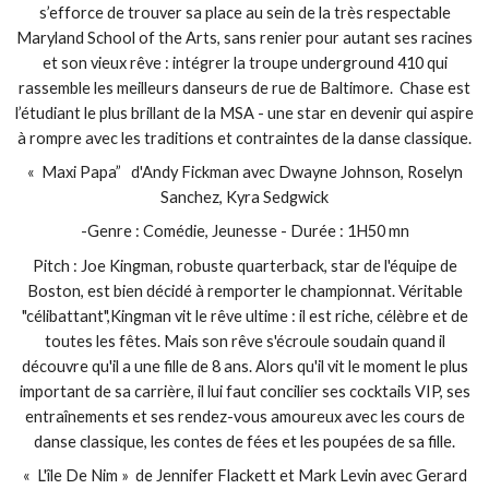
s’efforce de trouver sa place au sein de la très respectable
Maryland School of the Arts, sans renier pour autant ses racines
et son vieux rêve : intégrer la troupe underground 410 qui
rassemble les meilleurs danseurs de rue de Baltimore. Chase est
l’étudiant le plus brillant de la MSA - une star en devenir qui aspire
à rompre avec les traditions et contraintes de la danse classique.
« Maxi Papa” d'Andy Fickman avec Dwayne Johnson, Roselyn
Sanchez, Kyra Sedgwick
-Genre : Comédie, Jeunesse - Durée : 1H50 mn
Pitch : Joe Kingman, robuste quarterback, star de l'équipe de
Boston, est bien décidé à remporter le championnat. Véritable
"célibattant",Kingman vit le rêve ultime : il est riche, célèbre et de
toutes les fêtes. Mais son rêve s'écroule soudain quand il
découvre qu'il a une fille de 8 ans. Alors qu'il vit le moment le plus
important de sa carrière, il lui faut concilier ses cocktails VIP, ses
entraînements et ses rendez-vous amoureux avec les cours de
danse classique, les contes de fées et les poupées de sa fille.
« L'île De Nim » de Jennifer Flackett et Mark Levin avec Gerard