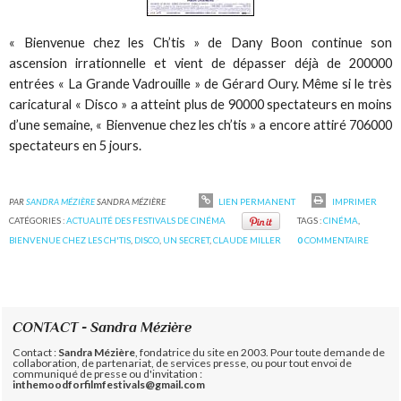
« Bienvenue chez les Ch’tis » de Dany Boon continue son
ascension irrationnelle et vient de dépasser déjà de 200000
entrées « La Grande Vadrouille » de Gérard Oury. Même si le très
caricatural « Disco » a atteint plus de 90000 spectateurs en moins
d’une semaine, « Bienvenue chez les ch’tis » a encore attiré 706000
spectateurs en 5 jours.
PAR
SANDRA MÉZIÈRE
SANDRA MÉZIÈRE
LIEN PERMANENT
IMPRIMER
CATÉGORIES :
ACTUALITÉ DES FESTIVALS DE CINÉMA
TAGS :
CINÉMA
,
BIENVENUE CHEZ LES CH'TIS
,
DISCO
,
UN SECRET
,
CLAUDE MILLER
0
COMMENTAIRE
CONTACT - Sandra Mézière
Contact :
Sandra Mézière
, fondatrice du site en 2003. Pour toute demande de
collaboration, de partenariat, de services presse, ou pour tout envoi de
communiqué de presse ou d'invitation :
inthemoodforfilmfestivals@gmail.com