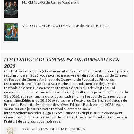
NUREMBERG de James Vanderbilt
VICTOR COMME TOUT LE MONDE de Pascal Bonitzer
LES FESTIVALS DE CINÉMA INCONTOURNABLES EN
2026
Ces festivals de cinéma (et évènements liés au 7ème art) sont ceux que je vous
recommande en 2026. Vous pourrez me suivre en direct du Festival de Cannes,
du Festival du Cinéma Américain de Deauville, du Festival du Film et du
Documentaire Politique de La Baule... Plus de 10 fois membre de jurys de
festivals de cinéma, je couvre ces festivals depuis plus de vingt ans. J'ai
consacré un recueil de nouvelles à ce sujet (Les illusions parallèles, Éditions du
38, 2016), et deux romans qui ont pour cadre, l'un le Festival de Cannes (L'amor
dans l'âme, Éditions du 38, 2016) et l'autre le Festival du Cinéma et Musique de
Film de La Baule (La Symphonie des rêves, Éditions Blacklephant, 2023). Vous
souhaitez que je couvre votre festival ? Contactez-moi à
inthemoodforfilmfestivals@gmail.com. Pour en savoir plus sur un évènement
cinématographique ou un festival de cinéma (dates, site officiel etc), cliquez sur
l'intitulé de celui qui vous intéresse.
79ème FESTIVAL DU FILM DE CANNES