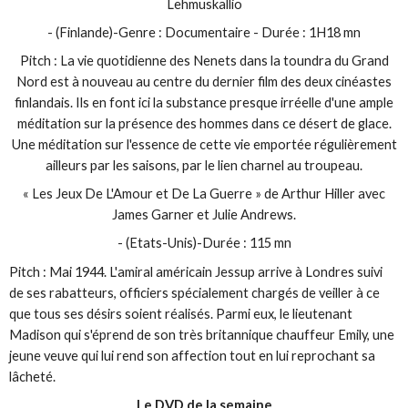
Lehmuskallio
- (Finlande)-Genre : Documentaire - Durée : 1H18 mn
Pitch : La vie quotidienne des Nenets dans la toundra du Grand
Nord est à nouveau au centre du dernier film des deux cinéastes
finlandais. Ils en font ici la substance presque irréelle d'une ample
méditation sur la présence des hommes dans ce désert de glace.
Une méditation sur l'essence de cette vie emportée régulièrement
ailleurs par les saisons, par le lien charnel au troupeau.
« Les Jeux De L'Amour et De La Guerre » de Arthur Hiller avec
James Garner et Julie Andrews.
- (Etats-Unis)-Durée : 115 mn
Pitch : Mai 1944. L'amiral américain Jessup arrive à Londres suivi
de ses rabatteurs, officiers spécialement chargés de veiller à ce
que tous ses désirs soient réalisés. Parmi eux, le lieutenant
Madison qui s'éprend de son très britannique chauffeur Emily, une
jeune veuve qui lui rend son affection tout en lui reprochant sa
lâcheté.
Le DVD de la semaine