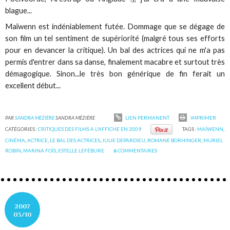
blague...
Maïwenn est indéniablement futée. Dommage que se dégage de
son film un tel sentiment de supériorité (malgré tous ses efforts
pour en devancer la critique). Un bal des actrices qui ne m'a pas
permis d'entrer dans sa danse, finalement macabre et surtout très
démagogique. Sinon...le très bon générique de fin ferait un
excellent début...
PAR
SANDRA MÉZIÈRE
SANDRA MÉZIÈRE
LIEN PERMANENT
IMPRIMER
CATÉGORIES :
CRITIQUES DES FILMS A L'AFFICHE EN 2009
TAGS :
MAÏWENN
,
CINÉMA
,
ACTRICE
,
LE BAL DES ACTRICES
,
JULIE DEPARDIEU
,
ROMANE BORHINGER
,
MURIEL
ROBIN
,
MARINA FOÏS
,
ESTELLE LEFÉBURE
6
COMMENTAIRES
2007
03/10