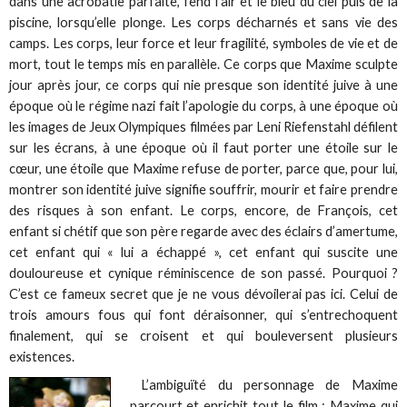
dans une acrobatie parfaite, fend l’air et le bleu du ciel puis de la
piscine, lorsqu’elle plonge. Les corps décharnés et sans vie des
camps. Les corps, leur force et leur fragilité, symboles de vie et de
mort, tout le temps mis en parallèle. Ce corps que Maxime sculpte
jour après jour, ce corps qui nie presque son identité juive à une
époque où le régime nazi fait l’apologie du corps, à une époque où
les images de Jeux Olympiques filmées par Leni Riefenstahl défilent
sur les écrans, à une époque où il faut porter une étoile sur le
cœur, une étoile que Maxime refuse de porter, parce que, pour lui,
montrer son identité juive signifie souffrir, mourir et faire prendre
des risques à son enfant. Le corps, encore, de François, cet
enfant si chétif que son père regarde avec des éclairs d’amertume,
cet enfant qui « lui a échappé », cet enfant qui suscite une
douloureuse et cynique réminiscence de son passé. Pourquoi ?
C’est ce fameux secret que je ne vous dévoilerai pas ici. Celui de
trois amours fous qui font déraisonner, qui s’entrechoquent
finalement, qui se croisent et qui bouleversent plusieurs
existences.
L’ambiguïté du personnage de Maxime
parcourt et enrichit tout le film : Maxime qui