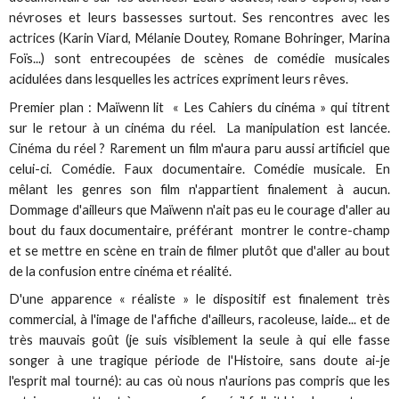
névroses et leurs bassesses surtout. Ses rencontres avec les
actrices (Karin Viard, Mélanie Doutey, Romane Bohringer, Marina
Foïs...) sont entrecoupées de scènes de comédie musicales
acidulées dans lesquelles les actrices expriment leurs rêves.
Premier plan : Maïwenn lit « Les Cahiers du cinéma » qui titrent
sur le retour à un cinéma du réel. La manipulation est lancée.
Cinéma du réel ? Rarement un film m'aura paru aussi artificiel que
celui-ci. Comédie. Faux documentaire. Comédie musicale. En
mêlant les genres son film n'appartient finalement à aucun.
Dommage d'ailleurs que Maïwenn n'ait pas eu le courage d'aller au
bout du faux documentaire, préférant montrer le contre-champ
et se mettre en scène en train de filmer plutôt que d'aller au bout
de la confusion entre cinéma et réalité.
D'une apparence « réaliste » le dispositif est finalement très
commercial, à l'image de l'affiche d'ailleurs, racoleuse, laide... et de
très mauvais goût (je suis visiblement la seule à qui elle fasse
songer à une tragique période de l'Histoire, sans doute ai-je
l'esprit mal tourné): au cas où nous n'aurions pas compris que les