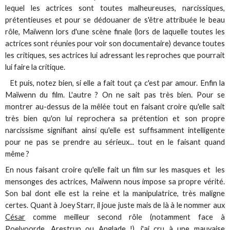
lequel les actrices sont toutes malheureuses, narcissiques,
prétentieuses et pour se dédouaner de s'être attribuée le beau
rôle, Maïwenn lors d'une scène finale (lors de laquelle toutes les
actrices sont réunies pour voir son documentaire) devance toutes
les critiques, ses actrices lui adressant les reproches que pourrait
lui faire la critique.
Et puis, notez bien, si elle a fait tout ça c'est par amour. Enfin la
Maïwenn du film. L'autre ? On ne sait pas très bien. Pour se
montrer au-dessus de la mêlée tout en faisant croire qu'elle sait
très bien qu'on lui reprochera sa prétention et son propre
narcissisme signifiant ainsi qu'elle est suffisamment intelligente
pour ne pas se prendre au sérieux... tout en le faisant quand
même ?
En nous faisant croire qu'elle fait un film sur les masques et les
mensonges des actrices, Maïwenn nous impose sa propre vérité.
Son bal dont elle est la reine et la manipulatrice, très maligne
certes. Quant à Joey Starr, il joue juste mais de là à le nommer aux
César
comme meilleur second rôle (notamment face à
Poelvoorde, Arestrup ou Anglade !), j'ai cru à une mauvaise