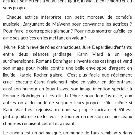
actrices se mettent à nu au sens figuré, il fallait bien le montrer au
sens propre.
Chaque actrice interprète son petit morceau de comédie
musicale. L'argument de Maïwenn pour convaincre les actrices ?
Pour faire le contrepoids glamour ? Pour nous montrer qu'elle les
aime ses actrices en les mettant en valeur ?
Muriel Robin rêve de rôles dramatiques, Julie Depardieu d'enfants
entre deux séances jardinage. Karin Viard a un ego
surdimensionné. Romane Bohringer s'invente des castings et vend
son image pour Nokia contre une belle enveloppe d'argent en
liquide. Karole Rocher galère. C'est plus facile que réellement
cruel, chacune étant finalement mise en valeur en démontrant
ainsi son humour en jouant avec son image (mention spéciale à
Romane Bohringer et Estelle Lefébure pour leur justesse, aux
autres on a demandé de surjouer leurs propres rôles même si
Karin Viard est réjouissante dans sa propre caricature). S'il est
plutôt jubilatoire de les voir se tourner en dérision, ces morceaux
chantées réduisent cet effet à néant.
Le cinéma est un bal masqué, un monde de faux-semblants dans