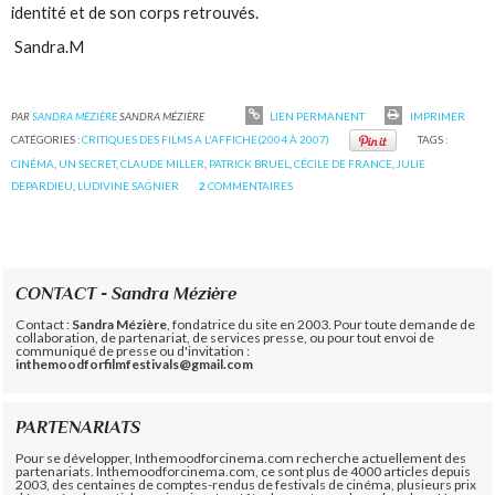
identité et de son corps retrouvés.
Sandra.M
PAR
SANDRA MÉZIÈRE
SANDRA MÉZIÈRE
LIEN PERMANENT
IMPRIMER
CATÉGORIES :
CRITIQUES DES FILMS A L'AFFICHE(2004 À 2007)
TAGS :
CINÉMA
,
UN SECRET
,
CLAUDE MILLER
,
PATRICK BRUEL
,
CÉCILE DE FRANCE
,
JULIE
DEPARDIEU
,
LUDIVINE SAGNIER
2
COMMENTAIRES
CONTACT - Sandra Mézière
Contact :
Sandra Mézière
, fondatrice du site en 2003. Pour toute demande de
collaboration, de partenariat, de services presse, ou pour tout envoi de
communiqué de presse ou d'invitation :
inthemoodforfilmfestivals@gmail.com
PARTENARIATS
Pour se développer, Inthemoodforcinema.com recherche actuellement des
partenariats. Inthemoodforcinema.com, ce sont plus de 4000 articles depuis
2003, des centaines de comptes-rendus de festivals de cinéma, plusieurs prix