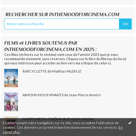
RECHERCHER SUR INTHEMOODFORCINEMA.COM
FILMS et LIVRES SOUTENUS PAR
INTHEMOODFORCINEMA.COM EN 2025 :
Ces films (et livres sur le cinéma) sont ceux de l'année 2025 que je vous
recommande vivement, sans réserves. Cliquez sur le titre du film (ou du livre)
qui vous intéresse pour accéder au lien vers ma critique de celui-ci.
À BICYCLETTE de Mathias MLEKUZ
AIMONS-NOUS VIVANTS de Jean-Pierre Améris
ANATOMIE DU CINÉMA de Frédéric Sojcher
En poursuivant votre navigation sur ce site, vous acceptez l'utilisation de
cookies. Ces derniers assurent le bon fonctionnement de nos services.
En
savoir plus
.