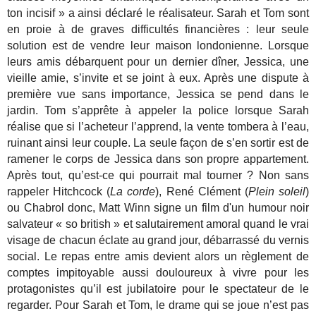
ton incisif » a ainsi déclaré le réalisateur. Sarah et Tom sont
en proie à de graves difficultés financières : leur seule
solution est de vendre leur maison londonienne. Lorsque
leurs amis débarquent pour un dernier dîner, Jessica, une
vieille amie, s’invite et se joint à eux. Après une dispute à
première vue sans importance, Jessica se pend dans le
jardin. Tom s’apprête à appeler la police lorsque Sarah
réalise que si l’acheteur l’apprend, la vente tombera à l’eau,
ruinant ainsi leur couple. La seule façon de s’en sortir est de
ramener le corps de Jessica dans son propre appartement.
Après tout, qu’est-ce qui pourrait mal tourner ? Non sans
rappeler Hitchcock (
La corde
), René Clément (
Plein soleil
)
ou Chabrol donc, Matt Winn signe un film d'un humour noir
salvateur « so british » et salutairement amoral quand le vrai
visage de chacun éclate au grand jour, débarrassé du vernis
social. Le repas entre amis devient alors un règlement de
comptes impitoyable aussi douloureux à vivre pour les
protagonistes qu’il est jubilatoire pour le spectateur de le
regarder. Pour Sarah et Tom, le drame qui se joue n’est pas