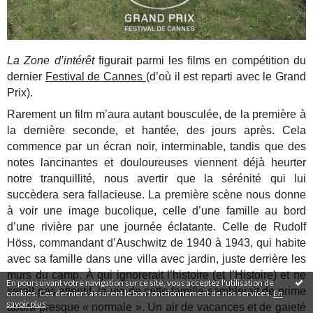
La Zone d’intérêt
figurait parmi les films en compétition du
dernier
Festival de Cannes
(d’où il est reparti avec le Grand
Prix).
Rarement un film m’aura autant bousculée, de la première à
la dernière seconde, et hantée, des jours après. Cela
commence par un écran noir, interminable, tandis que des
notes lancinantes et douloureuses viennent déjà heurter
notre tranquillité, nous avertir que la sérénité qui lui
succèdera sera fallacieuse. La première scène nous donne
à voir une image bucolique, celle d’une famille au bord
d’une rivière par une journée éclatante. Celle de Rudolf
Höss, commandant d’Auschwitz de 1940 à 1943, qui habite
avec sa famille dans une villa avec jardin, juste derrière les
murs du camp. À qui ignorerait l’histoire (et l’Histoire) et ne
En poursuivant votre navigation sur ce site, vous acceptez l'utilisation de
serait pas attentif, la vie de cette famille semblerait de prime
cookies. Ces derniers assurent le bon fonctionnement de nos services.
En
savoir plus
.
abord presque « normale ». Un air de vacances et de gaieté