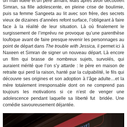
un mari fidèle et un père aimant. Mais après avoir découvert
Simran, sa fille adolescente, en pleine crise de boulimie,
puis sa femme Sangeeta au lit avec son frère, des secrets
vieux de dizaines d'années refont surface, l’obligeant à faire
face à la réalité de leur situation. Là où finalement le
surgissement de l’imprévu ne provoque qu’une parenthèse
loufoque avant de faire presque revenir les personnages au
point de départ dans
The trouble with Jessica,
il permet ici à
Naxeen et Simran de signer un nouveau départ. Là encore
un film qui brasse de nombreux sujets, survolés, qui
auraient mérité que l’on s’y attarde : le père en maison de
retraite qui perd la raison, hanté par la culpabilité, le fils qui
découvre ses origines et son adoption à l’âge adulte…et la
mère totalement irresponsable dont on ne comprend pas
toujours les motivations si ce n'est de venger une
adolescence pendant laquelle sa liberté fut bridée. Une
comédie savoureusement déjantée.