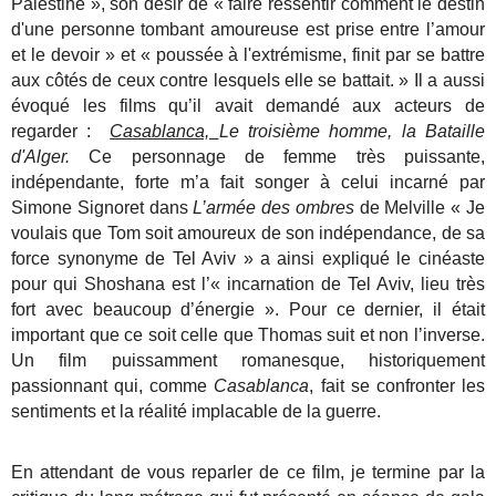
Palestine », son désir de « faire ressentir comment le destin
d'une personne tombant amoureuse est prise entre l’amour
et le devoir » et « poussée à l'extrémisme, finit par se battre
aux côtés de ceux contre lesquels elle se battait. » Il a aussi
évoqué les films qu’il avait demandé aux acteurs de
regarder :
Casablanca,
Le troisième homme, la Bataille
d'Alger.
Ce personnage de femme très puissante,
indépendante, forte m’a fait songer à celui incarné par
Simone Signoret dans
L’armée des ombres
de Melville « Je
voulais que Tom soit amoureux de son indépendance, de sa
force synonyme de Tel Aviv » a ainsi expliqué le cinéaste
pour qui Shoshana est l’« incarnation de Tel Aviv, lieu très
fort avec beaucoup d’énergie ». Pour ce dernier, il était
important que ce soit celle que Thomas suit et non l’inverse.
Un film puissamment romanesque, historiquement
passionnant qui, comme
Casablanca
, fait se confronter les
sentiments et la réalité implacable de la guerre.
En attendant de vous reparler de ce film, je termine par la