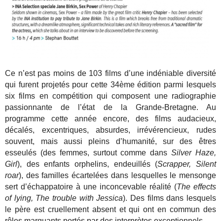
Ce n’est pas moins de 103 films d’une indéniable diversité
qui furent projetés pour cette 34ème édition parmi lesquels
six films en compétition qui composent une radiographie
passionnante de l’état de la Grande-Bretagne. Au
programme cette année encore, des films audacieux,
décalés, excentriques, absurdes, irrévérencieux, rudes
souvent, mais aussi pleins d’humanité, sur des êtres
esseulés (des femmes, surtout comme dans
Silver Haze,
Girl
), des enfants orphelins, endeuillés (
Scrapper, Silent
roar
), des familles écartelées dans lesquelles le mensonge
sert d’échappatoire à une inconcevable réalité (
The effects
of lying, The trouble with Jessica
). Des films dans lesquels
le père est cruellement absent et qui ont en commun des
rôles marquants portés par des interprètes exceptionnels.