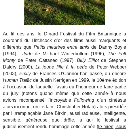
Au fil des ans, le Dinard Festival du Film Britannique a
couronné du Hitchcock d’or des films aussi marquants et
différents que
Petits meurtres entre amis
de Danny Boyle
(1994),
Jude
de Michael Winterbottom (1996),
The Full
Monty
de Pater Cattaneo (1997),
Billy Elliot
de Stephen
Daldry (2000),
La jeune fille à la perle
de Peter Webber
(2003),
Emily
de Frances O’Connor l’an passé, ou encore
Human Traffic
de Justin Kerrigan en 1999, la 10ème édition
à l'occasion de laquelle j’avais eu l’honneur de faire partie
du jury (notons quand même que cette année-là nous
avions récompensé l’incroyable
Following
d’un cinéaste
alors inconnu, un certain...Christopher Nolan) alors présidée
par l’irremplaçable Jane Birkin, aussi radieuse, intelligente,
sensible, généreuse que drôle, à qui le festival a
judicieusement rendu hommage cette année
(le mien, sous