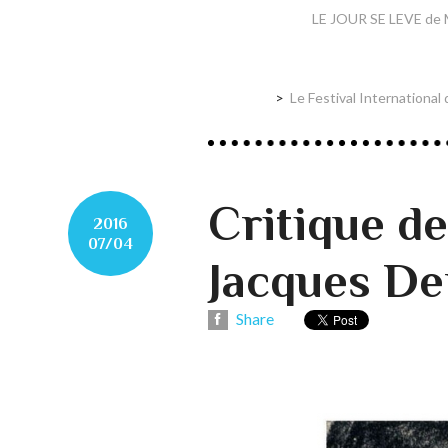
LE JOUR SE LEVE de M
Le Festival International
Critique d
2016
07/04
Jacques De
Share