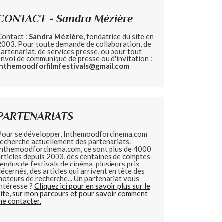
CONTACT - Sandra Mézière
Contact :
Sandra Mézière
, fondatrice du site en
2003. Pour toute demande de collaboration, de
partenariat, de services presse, ou pour tout
envoi de communiqué de presse ou d'invitation :
inthemoodforfilmfestivals@gmail.com
PARTENARIATS
Pour se développer, Inthemoodforcinema.com
recherche actuellement des partenariats.
Inthemoodforcinema.com, ce sont plus de 4000
articles depuis 2003, des centaines de comptes-
rendus de festivals de cinéma, plusieurs prix
décernés, des articles qui arrivent en tête des
moteurs de recherche... Un partenariat vous
intéresse ?
Cliquez ici pour en savoir plus sur le
site, sur mon parcours et pour savoir comment
me contacter.