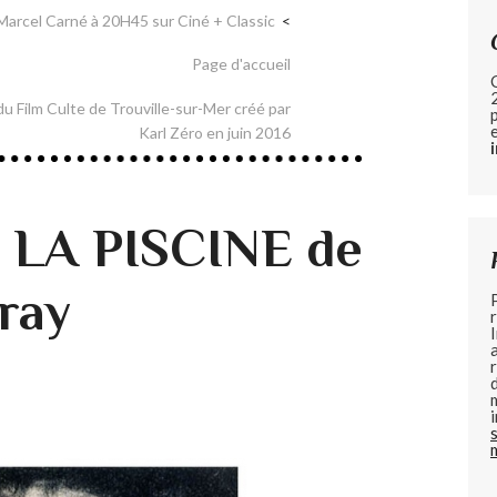
arcel Carné à 20H45 sur Ciné + Classic
Page d'accueil
 du Film Culte de Trouville-sur-Mer créé par
Karl Zéro en juin 2016
e LA PISCINE de
ray