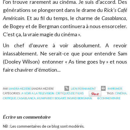
l’on trouve rarement au cinéma. Je suis d’accord. Des
générations se plongeront dans le drame du
Rick’s Café
Américain
. Et au fil du temps, le charme de
Casablanca
,
de Bogey et de Bergman continuera à nous ensorceler.
C’est ça, la vraie magie du cinéma ».
Un chef d’œuvre à voir absolument. A revoir
inlassablement. Ne serait-ce que pour entendre Sam
(Dooley Wilson) entonner « As time goes by » et nous
faire chavirer d’émotion...
PAR
SANDRA MÉZIÈRE
SANDRA MÉZIÈRE
LIEN PERMANENT
IMPRIMER
CATÉGORIES :
A VOIR A LA TELEVISION : CRITIQUES DE FILMS
TAGS :
CINÉMA
,
CRITIQUE
,
CASABLANCA
,
HUMPHREY BOGART
,
INGRID BERGMAN
0
COMMENTAIRE
Écrire un commentaire
NB : Les commentaires de ce blog sont modérés.