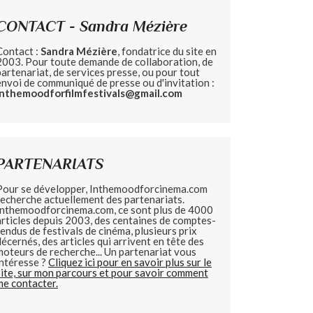
CONTACT - Sandra Mézière
Contact :
Sandra Mézière
, fondatrice du site en
2003. Pour toute demande de collaboration, de
partenariat, de services presse, ou pour tout
envoi de communiqué de presse ou d'invitation :
inthemoodforfilmfestivals@gmail.com
PARTENARIATS
Pour se développer, Inthemoodforcinema.com
recherche actuellement des partenariats.
Inthemoodforcinema.com, ce sont plus de 4000
articles depuis 2003, des centaines de comptes-
rendus de festivals de cinéma, plusieurs prix
décernés, des articles qui arrivent en tête des
moteurs de recherche... Un partenariat vous
intéresse ?
Cliquez ici pour en savoir plus sur le
site, sur mon parcours et pour savoir comment
me contacter.