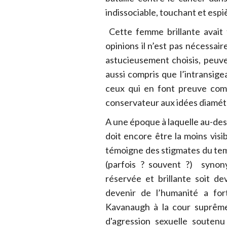
indissociable, touchant et espi
Cette femme brillante avait 
opinions il n’est pas nécessair
astucieusement choisis, peuve
aussi compris que l’intransig
ceux qui en font preuve com
conservateur aux idées diamét
A une époque à laquelle au-de
doit encore être la moins visi
témoigne des stigmates du temp
(parfois ? souvent ?) synon
réservée et brillante soit d
devenir de l’humanité a for
Kavanaugh à la cour suprême
d'agression sexuelle soute