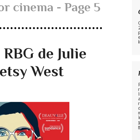
or cinema - Page 5
 RBG de Julie
etsy West