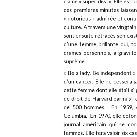
clame « super diva ». Elle est 
ces premières minutes laissen
« notorious » admirée et cont
culture. A travers une vingtai
sont ensuite retracés son exi
d’une femme brillante qui, to
drames personnels, a gravi le
suprême.
« Be a lady. Be independent » l
d’un cancer. Elle ne cessera 
cette femme dont elle était si 
de droit de Harvard parmi 9 
de 500 hommes. En 1959, el
Columbia. En 1970, elle cofo
journal américain qui se con
femmes. Elle fera valoir six c