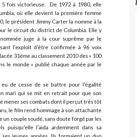
 5 fois victorieuse. De 1972 à 1980, elle
lumbia, où elle devient la première femme
80, le président Jimmy Carter la nomme à la
r le circuit du district de Columbia. Elle y
e nommée juge à la cour suprême par le
ssant l’exploit d’être confirmée à 96 voix
 placée 31ème au classement 2010 des « 100
ans le monde » publié chaque année par le
a eu de cesse de se battre pour l’égalité
mari qui se mit en retrait pour que son
se mener ses combats dont il perçut très tôt
aru, le film rend hommage à son attachante
lle un couple soudé, sans doute forgé par les
ls puisqu’elle l’aida ardemment dans sa
s ses jeunes années. Ils formaient un duo