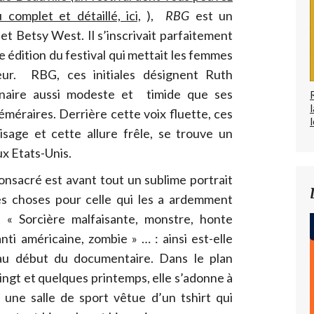
omplet et détaillé, ici,
),
RBG
est un
t Betsy West. Il s’inscrivait parfaitement
 édition du festival qui mettait les femmes
ur. RBG, ces initiales désignent Ruth
naire aussi modeste et timide que ses
méraires. Derrière cette voix fluette, ces
l
isage et cette allure frêle, se trouve un
ux Etats-Unis.
onsacré est avant tout un sublime portrait
s choses pour celle qui les a ardemment
« Sorcière malfaisante, monstre, honte
ti américaine, zombie » … : ainsi est-elle
 au début du documentaire. Dans le plan
ingt et quelques printemps, elle s’adonne à
 une salle de sport vêtue d’un tshirt qui