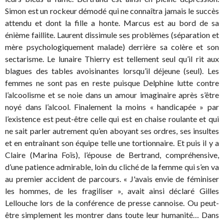
Simon est un rockeur démodé qui ne connaîtra jamais le succès
attendu et dont la fille a honte. Marcus est au bord de sa
énième faillite. Laurent dissimule ses problèmes (séparation et
mère psychologiquement malade) derrière sa colère et son
sectarisme. Le lunaire Thierry est tellement seul qu’il rit aux
blagues des tables avoisinantes lorsqu’il déjeune (seul). Les
femmes ne sont pas en reste puisque Delphine lutte contre
l’alcoolisme et se noie dans un amour imaginaire après s’être
noyé dans l’alcool. Finalement la moins « handicapée » par
l’existence est peut-être celle qui est en chaise roulante et qui
ne sait parler autrement qu’en aboyant ses ordres, ses insultes
et en entraînant son équipe telle une tortionnaire. Et puis il y a
Claire (Marina Foïs), l’épouse de Bertrand, compréhensive,
d’une patience admirable, loin du cliché de la femme qui s’en va
au premier accident de parcours. « J'avais envie de féminiser
les hommes, de les fragiliser », avait ainsi déclaré Gilles
Lellouche lors de la conférence de presse cannoise. Ou peut-
être simplement les montrer dans toute leur humanité… Dans