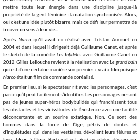
mettre toute leur énergie dans une discipline jusque-là
propriété de la gent féminine : la natation synchronisée. Alors,
oui c’est une idée plutôt bizarre, mais ce défi leur permettra de
trouver un sens à leur vie...
Après
Narco
qu'il avait co-réalisé avec Tristan Aurouet en
2004 et dans lequel il dirigeait déjà Guillaume Canet, et après
le sketch de la comédie
Les Infidèles
avec Guillaume Canet en
2012, Gilles Lellouche revient à la réalisation avec
Le grand bain
qui est d’une certaine manière son premier « vrai » film puisque
Narco
était un film de commande coréalisé.
En premier lieu, si le spectateur rit avec les personnages, c’est
parce qu’il peut facilement s’identifier. Les personnages ne sont
pas de jeunes super-héros bodybuildés qui franchissent tous
les obstacles et les vicissitudes de l’existence avec une facilité
déconcertante et un sourire extatique. Non. Ce sont des
hommes dans la force de l’âge, pétris de doutes et
d’inquiétudes qui, dans les vestiaires, dévoilent leurs fêlures et
leurs bleus à l’âme. Bertrand est ainsi en pleine dépression.