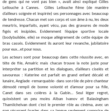
de gens qui ne vont pas bien », avait ainsi expliqué Gilles
Lellouche à Cannes. Gilles Lellouche filme (de manière
d’ailleurs soignée et inspirée) ses personnages avec beaucoup
de tendresse. Chacun met son corps et son âme à nu, les deux
meurtris, imparfaits, ayant vécu, pas des gravures de mode
figés et insipides. Evidemment l’équipe sportive locale
(bodybuildée, elle) se moque allègrement de cette équipe de
bras cassés. Evidemment ils auront leur revanche, jubilatoire
pour eux…et pour nous.
Les acteurs sont pour beaucoup dans cette réussite avec, en
tête de file, Amalric mais chacun trouve la note juste pour
interpréter sa partition et les dialogues, d’ailleurs ciselés et
savoureux : Katerine est parfait en grand enfant décalé et
lunaire, Anglade -remarquable- dans son rôle de père chanteur
démodé rempli de bonne volonté et d’amour pour sa fille,
Canet dans ses colères à la Gabin… Seul léger regret,
qu’existent un peu moins Alban Ivanov et Balasingham
Thamilchelvan dont c’est le premier rôle au cinéma, avec un
gag récurrent (parler dans sa langue seulement comprise de