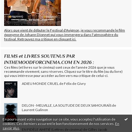
Alors que vient de débuter le Festival d'Avignon, je vous recommande le film
éponyme de Johann Dionnet qui vous immergera dans l'atmosphère du
festival. Retrouvez ma critique en cliquant ici.
FILMS et LIVRES SOUTENUS PAR
INTHEMOODFORCINEMA.COM EN 2026 :
Ces films (et livres sur le cinéma) sont ceux de l'année 2026 que je vous
recommande vivement, sans réserves. Cliquez sur le titre du film (ou du livre)
qui vous intéresse pour accéder au lien vers ma critique de celui-ci.
ADIEU MONDE CRUEL de Félix de Givry
DELON - MELVILLE, LA SOLITUDE DE DEUX SAMOURAÏS de
Laurent Galinon
En poursuivant votre navigation sur ce site, vous acceptez l'utilisation de
cookies. Ces derniers assurent le bon fonctionnement de nos services.
En
savoir plus
.
EN FIDÈLE AMITIÉ (Lettres de cinéma) de Gilles Jacob