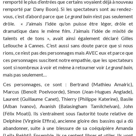
remporté le plus d’entrées que certains voyaient déjà à nouveau
remporté par Dany Boon). Si les spectateurs sont au rendez-
vous, c’est d’abord parce que
Le grand bain
n’est pas seulement
drôle. « J'aimais l'idée qu'on puisse être léger, drôle et
dramatique dans le même film. J'aimais l'idée de mixité de
talents et de tons », avait ainsi également déclaré Gilles
Lellouche à Cannes. C’est aussi sans doute parce que si nous
rions, ce n’est pas des personnages mais AVEC eux et parce que
ces personnages suscitent notre empathie, que les spectateurs
sont si nombreux à voir et même à retourner voir
Le grand bain,
mais pas seulement…
Ces personnages, ce sont : Bertrand (Mathieu Amalric),
Marcus (Benoît Poelvoorde), Simon (Jean-Hugues Anglade),
Laurent (Guillaume Canet), Thierry (Philippe Katerine), Basile
(Alban Ivanov), Avanish (Balasingham Tamilchelvan), John
(Félix Moati). Ils s’entraînent sous l’autorité toute relative de
Delphine (Virginie Effira), ancienne gloire des bassins qui a dû
abandonner, suite à une blessure de sa coéquipière Amanda
(Leïla Bekhti). Ensemble, ils se sentent libres et utiles. Ils vont