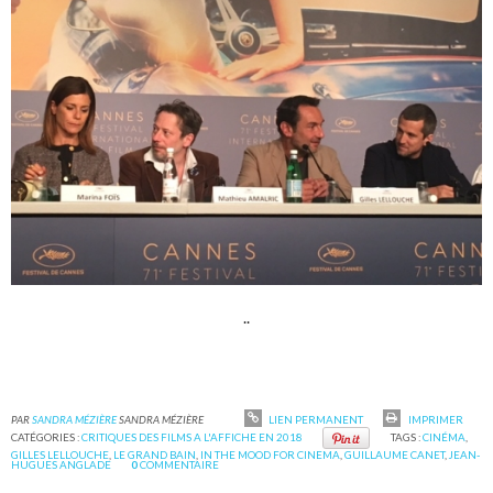
..
PAR
SANDRA MÉZIÈRE
SANDRA MÉZIÈRE
LIEN PERMANENT
IMPRIMER
CATÉGORIES :
CRITIQUES DES FILMS A L'AFFICHE EN 2018
TAGS :
CINÉMA
,
GILLES LELLOUCHE
,
LE GRAND BAIN
,
IN THE MOOD FOR CINEMA
,
GUILLAUME CANET
,
JEAN-
HUGUES ANGLADE
0
COMMENTAIRE