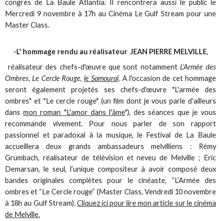
congrès de La Baule Atlantia. Il rencontrera aussi le public le
Mercredi 9 novembre à 17h au Cinéma Le Gulf Stream pour une
Master Class.
-L' hommage rendu au réalisateur JEAN PIERRE MELVILLE
,
réalisateur des chefs-d'œuvre que sont notamment
L’Armée des
Ombres, Le Cercle Rouge,
le Samouraï
. A l'occasion de cet hommage
seront également projetés ses chefs-d'œuvre "L'armée des
ombres" et "Le cercle rouge" (un film dont je vous parle d'ailleurs
dans
mon roman "L'amor dans l'âme
"), des séances que je vous
recommande vivement. Pour nous parler de son rapport
passionnel et paradoxal à la musique, le Festival de La Baule
accueillera deux grands ambassadeurs melvilliens : Rémy
Grumbach, réalisateur de télévision et neveu de Melville ; Eric
Demarsan, le seul, l’unique compositeur à avoir composé deux
bandes originales complètes pour le cinéaste, “L’Armée des
ombres et “Le Cercle rouge” (Master Class, Vendredi 10 novembre
à 18h au Gulf Stream).
Cliquez ici pour lire mon article sur le cinéma
de Melville.