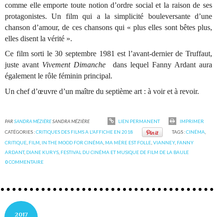
comme elle emporte toute notion d’ordre social et la raison de ses
protagonistes. Un film qui a la simplicité bouleversante d’une
chanson d’amour, de ces chansons qui « plus elles sont bêtes plus,
elles disent la vérité ».
Ce film sorti le 30 septembre 1981 est l’avant-dernier de Truffaut,
juste avant
Vivement Dimanche
dans lequel Fanny Ardant aura
également le rôle féminin principal.
Un chef d’œuvre d’un maître du septième art : à voir et à revoir.
PAR
SANDRA MÉZIÈRE
SANDRA MÉZIÈRE
LIEN PERMANENT
IMPRIMER
CATÉGORIES :
CRITIQUES DES FILMS A L'AFFICHE EN 2018
TAGS :
CINÉMA
,
CRITIQUE
,
FILM
,
IN THE MOOD FOR CINÉMA
,
MA MÈRE EST FOLLE
,
VIANNEY
,
FANNY
ARDANT
,
DIANE KURYS
,
FESTIVAL DU CINÉMA ET MUSIQUE DE FILM DE LA BAULE
0
COMMENTAIRE
2017