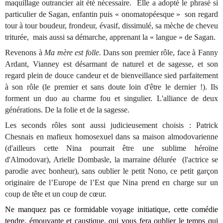
maquillage outrancier ait été nécessaire. Elle a adopté le phrasé si
particulier de Sagan, enfantin puis « onomatopéesque » son regard
tour à tour boudeur, frondeur, évasif, dissimulé, sa mèche de cheveu
triturée, mais aussi sa démarche, apprenant la « langue » de Sagan.
Revenons à
Ma mère est folle.
Dans son premier rôle, face à Fanny
Ardant, Vianney est désarmant de naturel et de sagesse, et son
regard plein de douce candeur et de bienveillance sied parfaitement
à son rôle (le premier et sans doute loin d'être le dernier !). Ils
forment un duo au charme fou et singulier. L'alliance de deux
générations. De la folie et de la sagesse.
Les seconds rôles sont aussi judicieusement choisis : Patrick
Chesnais en mafieux homosexuel dans sa maison almodovarienne
(d'ailleurs cette Nina pourrait être une sublime héroïne
d'Almodovar), Arielle Dombasle, la marraine délurée (l'actrice se
parodie avec bonheur), sans oublier le petit Nono, ce petit garçon
originaire de l’Europe de l’Est que Nina prend en charge sur un
coup de tête et un coup de cœur.
Ne manquez pas ce formidable voyage initiatique, cette comédie
tendre, émouvante et caustique, qui vous fera oublier le temps qui