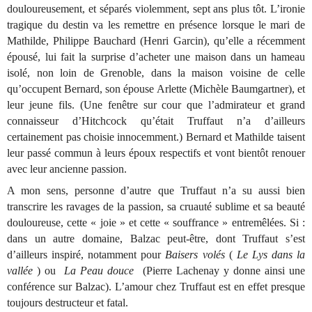
douloureusement, et séparés violemment, sept ans plus tôt. L’ironie
tragique du destin va les remettre en présence lorsque le mari de
Mathilde, Philippe Bauchard (Henri Garcin), qu’elle a récemment
épousé, lui fait la surprise d’acheter une maison dans un hameau
isolé, non loin de Grenoble, dans la maison voisine de celle
qu’occupent Bernard, son épouse Arlette (Michèle Baumgartner), et
leur jeune fils. (Une fenêtre sur cour que l’admirateur et grand
connaisseur d’Hitchcock qu’était Truffaut n’a d’ailleurs
certainement pas choisie innocemment.) Bernard et Mathilde taisent
leur passé commun à leurs époux respectifs et vont bientôt renouer
avec leur ancienne passion.
A mon sens, personne d’autre que Truffaut n’a su aussi bien
transcrire les ravages de la passion, sa cruauté sublime et sa beauté
douloureuse, cette « joie » et cette « souffrance » entremêlées. Si :
dans un autre domaine, Balzac peut-être, dont Truffaut s’est
d’ailleurs inspiré, notamment pour
Baisers volés
(
Le Lys dans la
vallée
) ou
La Peau douce
(Pierre Lachenay y donne ainsi une
conférence sur Balzac). L’amour chez Truffaut est en effet presque
toujours destructeur et fatal.