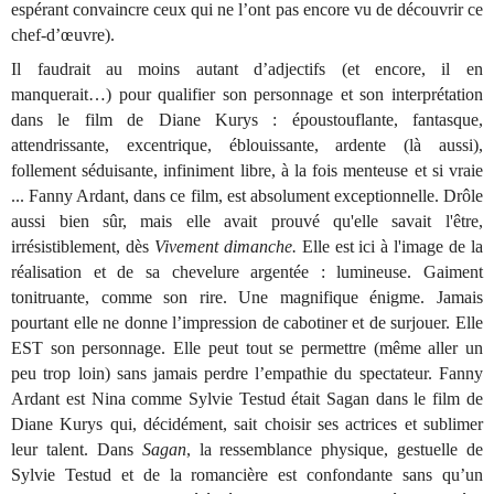
espérant convaincre ceux qui ne l’ont pas encore vu de découvrir ce
chef-d’œuvre).
Il faudrait au moins autant d’adjectifs (et encore, il en
manquerait…) pour qualifier son personnage et son interprétation
dans le film de Diane Kurys : époustouflante, fantasque,
attendrissante, excentrique, éblouissante, ardente (là aussi),
follement séduisante, infiniment libre, à la fois menteuse et si vraie
... Fanny Ardant, dans ce film, est absolument exceptionnelle. Drôle
aussi bien sûr, mais elle avait prouvé qu'elle savait l'être,
irrésistiblement, dès
Vivement dimanche.
Elle est ici à l'image de la
réalisation et de sa chevelure argentée : lumineuse. Gaiment
tonitruante, comme son rire. Une magnifique énigme. Jamais
pourtant elle ne donne l’impression de cabotiner et de surjouer. Elle
EST son personnage. Elle peut tout se permettre (même aller un
peu trop loin) sans jamais perdre l’empathie du spectateur. Fanny
Ardant est Nina comme Sylvie Testud était Sagan dans le film de
Diane Kurys qui, décidément, sait choisir ses actrices et sublimer
leur talent. Dans
Sagan
, la ressemblance physique, gestuelle de
Sylvie Testud et de la romancière est confondante sans qu’un