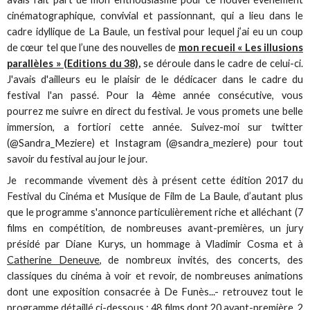
cinématographique, convivial et passionnant, qui a lieu dans le
cadre idyllique de La Baule, un festival pour lequel j’ai eu un coup
de cœur tel que l’une des nouvelles de
mon recueil « Les illusions
parallèles » (Editions du 38),
se déroule dans le cadre de celui-ci.
J'avais d'ailleurs eu le plaisir de le dédicacer dans le cadre du
festival l'an passé. Pour la 4ème année consécutive, vous
pourrez me suivre en direct du festival. Je vous promets une belle
immersion, a fortiori cette année. Suivez-moi sur twitter
(@Sandra_Meziere) et Instagram (@sandra_meziere) pour tout
savoir du festival au jour le jour.
Je recommande vivement dès à présent cette édition 2017 du
Festival du Cinéma et Musique de Film de La Baule, d’autant plus
que le programme s'annonce particulièrement riche et alléchant (7
films en compétition, de nombreuses avant-premières, un jury
présidé par Diane Kurys, un hommage à Vladimir Cosma et à
Catherine Deneuve
, de nombreux invités, des concerts, des
classiques du cinéma à voir et revoir, de nombreuses animations
dont une exposition consacrée à De Funès...- retrouvez tout le
programme détaillé ci-dessous : 48 films dont 20 avant-première, 2