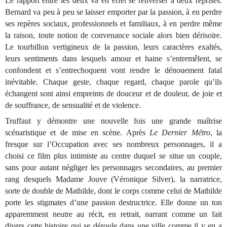
Le rapport entre les deux va en effet se renverser à deux reprises.
Bernard va peu à peu se laisser emporter par la passion, à en perdre
ses repères sociaux, professionnels et familiaux, à en perdre même
la raison, toute notion de convenance sociale alors bien dérisoire.
Le tourbillon vertigineux de la passion, leurs caractères exaltés,
leurs sentiments dans lesquels amour et haine s’entremêlent, se
confondent et s’entrechoquent vont rendre le dénouement fatal
inévitable. Chaque geste, chaque regard, chaque parole qu’ils
échangent sont ainsi empreints de douceur et de douleur, de joie et
de souffrance, de sensualité et de violence.
Truffaut y démontre une nouvelle fois une grande maîtrise
scénaristique et de mise en scène. Après
Le Dernier Métro
, la
fresque sur l’Occupation avec ses nombreux personnages, il a
choisi ce film plus intimiste au centre duquel se situe un couple,
sans pour autant négliger les personnages secondaires, au premier
rang desquels Madame Jouve (Véronique Silver), la narratrice,
sorte de double de Mathilde, dont le corps comme celui de Mathilde
porte les stigmates d’une passion destructrice. Elle donne un ton
apparemment neutre au récit, en retrait, narrant comme un fait
divers cette histoire qui se déroule dans une ville comme il y en a