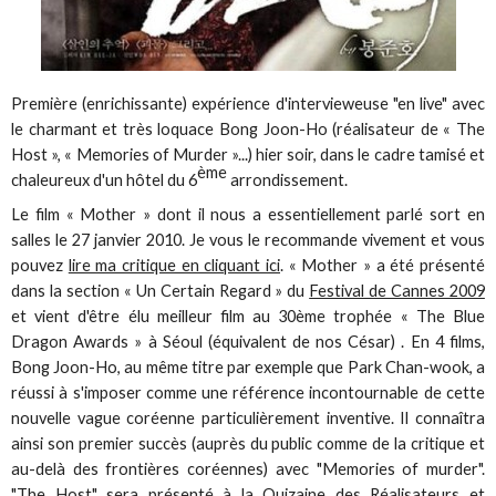
Première (enrichissante) expérience d'intervieweuse "en live" avec
le charmant et très loquace Bong Joon-Ho (réalisateur de « The
Host », « Memories of Murder »...) hier soir, dans le cadre tamisé et
ème
chaleureux d'un hôtel du 6
arrondissement.
Le film « Mother » dont il nous a essentiellement parlé sort en
salles le 27 janvier 2010. Je vous le recommande vivement et vous
pouvez
lire ma critique en cliquant ici
. « Mother » a été présenté
dans la section « Un Certain Regard » du
Festival de Cannes 2009
et vient d'être élu meilleur film au 30ème trophée « The Blue
Dragon Awards » à Séoul (équivalent de nos César) . En 4 films,
Bong Joon-Ho, au même titre par exemple que Park Chan-wook, a
réussi à s'imposer comme une référence incontournable de cette
nouvelle vague coréenne particulièrement inventive. Il connaîtra
ainsi son premier succès (auprès du public comme de la critique et
au-delà des frontières coréennes) avec "Memories of murder".
"The Host" sera présenté à la Quizaine des Réalisateurs et