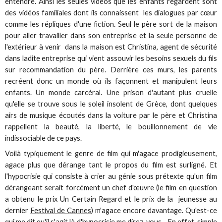
entendre. Ainsi les seules vidéos que les enfants regardent sont
des vidéos familiales dont ils connaissent les dialogues par cœur
comme les répliques d'une fiction. Seul le père sort de la maison
pour aller travailler dans son entreprise et la seule personne de
l'extérieur à venir dans la maison est Christina, agent de sécurité
dans ladite entreprise qui vient assouvir les besoins sexuels du fils
sur recommandation du père. Derrière ces murs, les parents
recréent donc un monde où ils façonnent et manipulent leurs
enfants. Un monde carcéral. Une prison d'autant plus cruelle
qu'elle se trouve sous le soleil insolent de Grèce, dont quelques
airs de musique écoutés dans la voiture par le père et Christina
rappellent la beauté, la liberté, le bouillonnement de vie
indissociable de ce pays.
Voilà typiquement le genre de film qui m'agace prodigieusement,
agace plus que dérange tant le propos du film est surligné. Et
l'hypocrisie qui consiste à crier au génie sous prétexte qu'un film
dérangeant serait forcément un chef d'œuvre (le film en question
a obtenu le prix Un Certain Regard et le prix de la jeunesse au
dernier
Festival de Cannes
) m'agace encore davantage. Qu'est-ce
qui me dit qu'il s'agit là d'hypocrisie me direz-vous... En effet, simple