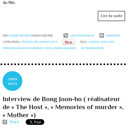
du film.
Lire la suite
PAR
SANDRA MÉZIÈRE
SANDRA MÉZIÈRE
LIEN PERMANENT
IMPRIMER
CATÉGORIES :
FESTIVAL DE CANNES 2009
TAGS :
CINÉMA
,
LES CHATS
PERSANS
,
BAHMAN GHOBADI
,
IRAN
,
CINÉMA IRANIEN
0
COMMENTAIRE
2009
10/12
Interview de Bong Joon-ho ( réalisateur
de « The Host », « Memories of murder »,
« Mother »)
Share