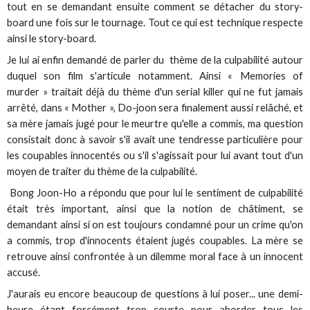
tout en se demandant ensuite comment se détacher du story-
board une fois sur le tournage. Tout ce qui est technique respecte
ainsi le story-board.
Je lui ai enfin demandé de parler du thème de la culpabilité autour
duquel son film s'articule notamment. Ainsi « Memories of
murder » traitait déjà du thème d'un serial killer qui ne fut jamais
arrêté, dans « Mother », Do-joon sera finalement aussi relâché, et
sa mère jamais jugé pour le meurtre qu'elle a commis, ma question
consistait donc à savoir s'il avait une tendresse particulière pour
les coupables innocentés ou s'il s'agissait pour lui avant tout d'un
moyen de traiter du thème de la culpabilité.
Bong Joon-Ho a répondu que pour lui le sentiment de culpabilité
était très important, ainsi que la notion de châtiment, se
demandant ainsi si on est toujours condamné pour un crime qu'on
a commis, trop d'innocents étaient jugés coupables. La mère se
retrouve ainsi confrontée à un dilemme moral face à un innocent
accusé.
J'aurais eu encore beaucoup de questions à lui poser... une demi-
heure étant forcément trop courte pour aborder tous les