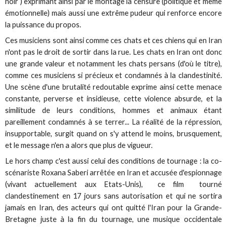
noir ) exprimant ainsi par le montage la censure (politique et même
émotionnelle) mais aussi une extrême pudeur qui renforce encore
la puissance du propos.
Ces musiciens sont ainsi comme ces chats et ces chiens qui en Iran
n'ont pas le droit de sortir dans la rue. Les chats en Iran ont donc
une grande valeur et notamment les chats persans (d'où le titre),
comme ces musiciens si précieux et condamnés à la clandestinité.
Une scène d'une brutalité redoutable exprime ainsi cette menace
constante, perverse et insidieuse, cette violence absurde, et la
similitude de leurs conditions, hommes et animaux étant
pareillement condamnés à se terrer... La réalité de la répression,
insupportable, surgit quand on s'y attend le moins, brusquement,
et le message n'en a alors que plus de vigueur.
Le hors champ c'est aussi celui des conditions de tournage : la co-
scénariste Roxana Saberi arrêtée en Iran et accusée d'espionnage
(vivant actuellement aux Etats-Unis), ce film tourné
clandestinement en 17 jours sans autorisation et qui ne sortira
jamais en Iran, des acteurs qui ont quitté l'Iran pour la Grande-
Bretagne juste à la fin du tournage, une musique occidentale