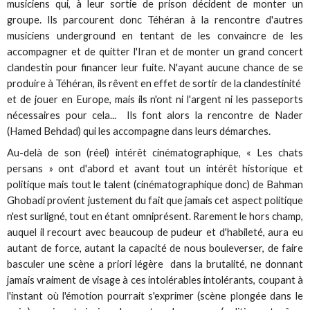
musiciens qui, à leur sortie de prison décident de monter un
groupe. Ils parcourent donc Téhéran à la rencontre d'autres
musiciens underground en tentant de les convaincre de les
accompagner et de quitter l'Iran et de monter un grand concert
clandestin pour financer leur fuite. N'ayant aucune chance de se
produire à Téhéran, ils rêvent en effet de sortir de la clandestinité
et de jouer en Europe, mais ils n'ont ni l'argent ni les passeports
nécessaires pour cela... Ils font alors la rencontre de Nader
(Hamed Behdad) qui les accompagne dans leurs démarches.
Au-delà de son (réel) intérêt cinématographique, « Les chats
persans » ont d'abord et avant tout un intérêt historique et
politique mais tout le talent (cinématographique donc) de Bahman
Ghobadi provient justement du fait que jamais cet aspect politique
n'est surligné, tout en étant omniprésent. Rarement le hors champ,
auquel il recourt avec beaucoup de pudeur et d'habileté, aura eu
autant de force, autant la capacité de nous bouleverser, de faire
basculer une scène a priori légère dans la brutalité, ne donnant
jamais vraiment de visage à ces intolérables intolérants, coupant à
l'instant où l'émotion pourrait s'exprimer (scène plongée dans le