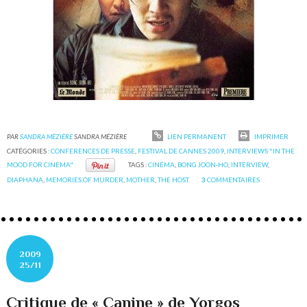
PAR
SANDRA MÉZIÈRE
SANDRA MÉZIÈRE
LIEN PERMANENT
IMPRIMER
CATÉGORIES :
CONFERENCES DE PRESSE
,
FESTIVAL DE CANNES 2009
,
INTERVIEWS "IN THE
MOOD FOR CINEMA"
TAGS :
CINÉMA
,
BONG JOON-HO
,
INTERVIEW
,
DIAPHANA
,
MEMORIES OF MURDER
,
MOTHER
,
THE HOST
3
COMMENTAIRES
2009
25/11
Critique de « Canine » de Yorgos