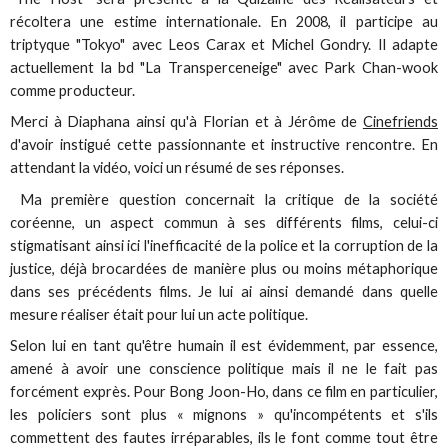
récoltera une estime internationale. En 2008, il participe au
triptyque "Tokyo" avec Leos Carax et Michel Gondry. Il adapte
actuellement la bd "La Transperceneige" avec Park Chan-wook
comme producteur.
Merci à Diaphana ainsi qu'à Florian et à Jérôme de
Cinefriends
d'avoir instigué cette passionnante et instructive rencontre. En
attendant la vidéo, voici un résumé de ses réponses.
Ma première question concernait la critique de la société
coréenne, un aspect commun à ses différents films, celui-ci
stigmatisant ainsi ici l'inefficacité de la police et la corruption de la
justice, déjà brocardées de manière plus ou moins métaphorique
dans ses précédents films. Je lui ai ainsi demandé dans quelle
mesure réaliser était pour lui un acte politique.
Selon lui en tant qu'être humain il est évidemment, par essence,
amené à avoir une conscience politique mais il ne le fait pas
forcément exprès. Pour Bong Joon-Ho, dans ce film en particulier,
les policiers sont plus « mignons » qu'incompétents et s'ils
commettent des fautes irréparables, ils le font comme tout être