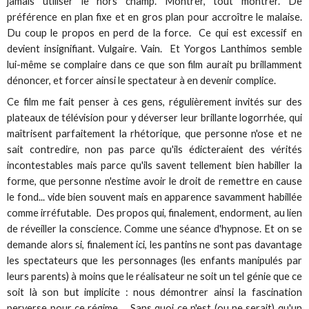
jamais utiliser le hors champ. Montrer, tout montrer. De
préférence en plan fixe et en gros plan pour accroître le malaise.
Du coup le propos en perd de la force. Ce qui est excessif en
devient insignifiant. Vulgaire. Vain. Et Yorgos Lanthimos semble
lui-même se complaire dans ce que son film aurait pu brillamment
dénoncer, et forcer ainsi le spectateur à en devenir complice.
Ce film me fait penser à ces gens, régulièrement invités sur des
plateaux de télévision pour y déverser leur brillante logorrhée, qui
maîtrisent parfaitement la rhétorique, que personne n'ose et ne
sait contredire, non pas parce qu'ils édicteraient des vérités
incontestables mais parce qu'ils savent tellement bien habiller la
forme, que personne n'estime avoir le droit de remettre en cause
le fond... vide bien souvent mais en apparence savamment habillée
comme irréfutable. Des propos qui, finalement, endorment, au lien
de réveiller la conscience. Comme une séance d'hypnose. Et on se
demande alors si, finalement ici, les pantins ne sont pas davantage
les spectateurs que les personnages (les enfants manipulés par
leurs parents) à moins que le réalisateur ne soit un tel génie que ce
soit là son but implicite : nous démontrer ainsi la fascination
perverse pour ce régime... Sans quoi ce n'est (ou ne serait) qu'un