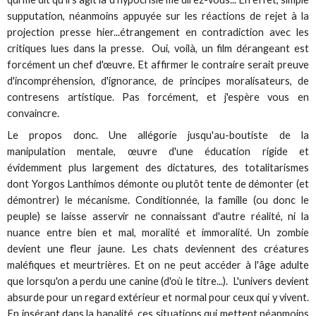
supputation, néanmoins appuyée sur les réactions de rejet à la
projection presse hier...étrangement en contradiction avec les
critiques lues dans la presse. Oui, voilà, un film dérangeant est
forcément un chef d'œuvre. Et affirmer le contraire serait preuve
d'incompréhension, d'ignorance, de principes moralisateurs, de
contresens artistique. Pas forcément, et j'espère vous en
convaincre.
Le propos donc. Une allégorie jusqu'au-boutiste de la
manipulation mentale, œuvre d'une éducation rigide et
évidemment plus largement des dictatures, des totalitarismes
dont Yorgos Lanthimos démonte ou plutôt tente de démonter (et
démontrer) le mécanisme. Conditionnée, la famille (ou donc le
peuple) se laisse asservir ne connaissant d'autre réalité, ni la
nuance entre bien et mal, moralité et immoralité. Un zombie
devient une fleur jaune. Les chats deviennent des créatures
maléfiques et meurtrières. Et on ne peut accéder à l'âge adulte
que lorsqu'on a perdu une canine (d'où le titre...). L'univers devient
absurde pour un regard extérieur et normal pour ceux qui y vivent.
En insérant dans la banalité ces situations qui mettent néanmoins