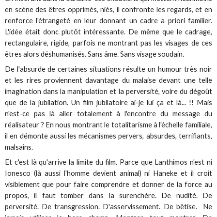
en scène des êtres opprimés, niés, il confronte les regards, et en
renforce l'étrangeté en leur donnant un cadre a priori familier.
L'idée était donc plutôt intéressante. De même que le cadrage,
rectangulaire, rigide, parfois ne montrant pas les visages de ces
êtres alors déshumanisés. Sans âme. Sans visage soudain.
De l'absurde de certaines situations résulte un humour très noir
et les rires proviennent davantage du malaise devant une telle
imagination dans la manipulation et la perversité, voire du dégoût
que de la jubilation. Un film jubilatoire ai-je lui ça et là... !! Mais
n'est-ce pas là aller totalement à l'encontre du message du
réalisateur ? En nous montrant le totalitarisme à l'échelle familiale,
il en démonte aussi les mécanismes pervers, absurdes, terrifiants,
malsains.
Et c'est là qu'arrive la limite du film. Parce que Lanthimos n'est ni
Ionesco (là aussi l'homme devient animal) ni Haneke et il croit
visiblement que pour faire comprendre et donner de la force au
propos, il faut tomber dans la surenchère. De nudité. De
perversité. De transgression. D'asservissement. De bêtise. Ne