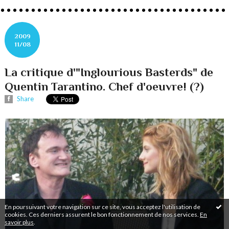
2009
11/08
La critique d'"Inglourious Basterds" de
Quentin Tarantino. Chef d'oeuvre! (?)
Share
En poursuivant votre navigation sur ce site, vous acceptez l'utilisation de
cookies. Ces derniers assurent le bon fonctionnement de nos services.
En
savoir plus
.