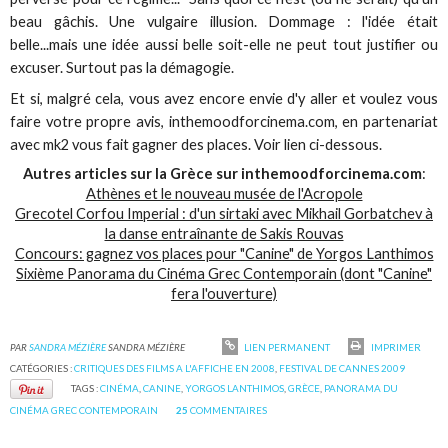
beau gâchis. Une vulgaire illusion. Dommage : l'idée était
belle...mais une idée aussi belle soit-elle ne peut tout justifier ou
excuser. Surtout pas la démagogie.
Et si, malgré cela, vous avez encore envie d'y aller et voulez vous
faire votre propre avis, inthemoodforcinema.com, en partenariat
avec mk2 vous fait gagner des places. Voir lien ci-dessous.
Autres articles sur la Grèce sur inthemoodforcinema.com
:
Athènes et le nouveau musée de l'Acropole
Grecotel Corfou Imperial : d'un sirtaki avec Mikhail Gorbatchev à
la danse entraînante de Sakis Rouvas
Concours: gagnez vos places pour "Canine" de Yorgos Lanthimos
Sixième Panorama du Cinéma Grec Contemporain (dont "Canine"
fera l'ouverture)
PAR
SANDRA MÉZIÈRE
SANDRA MÉZIÈRE
LIEN PERMANENT
IMPRIMER
CATÉGORIES :
CRITIQUES DES FILMS A L'AFFICHE EN 2008
,
FESTIVAL DE CANNES 2009
TAGS :
CINÉMA
,
CANINE
,
YORGOS LANTHIMOS
,
GRÈCE
,
PANORAMA DU
CINÉMA GREC CONTEMPORAIN
25
COMMENTAIRES