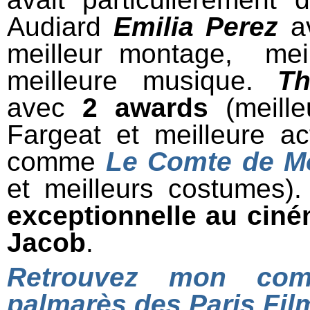
Audiard
Emilia Perez
a
meilleur montage, meil
meilleure musique.
T
avec
2 awards
(meille
Fargeat et meilleure a
comme
Le Comte de M
et meilleurs costumes)
exceptionnelle au cin
Jacob
.
Retrouvez mon comp
palmarès des Paris Film