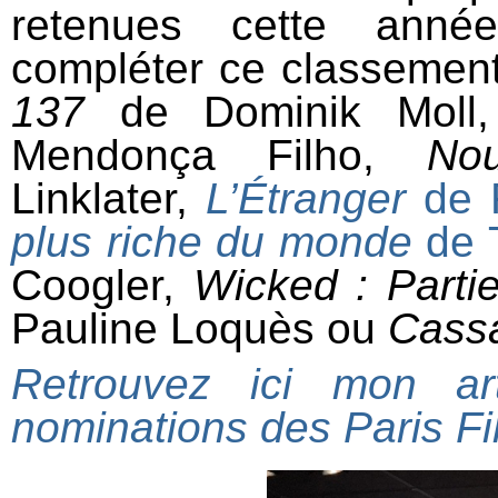
retenues cette année
compléter ce classemen
137
de Dominik Moll
Mendonça Filho,
Nou
Linklater,
L’Étranger
de 
plus riche du monde
de T
Coogler,
Wicked : Parti
Pauline Loquès ou
Cass
Retrouvez ici mon art
nominations des Paris Fi