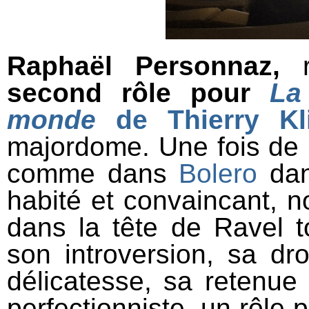
Raphaël Personnaz,
r
second rôle pour
La
monde
de Thierry Kl
majordome. Une fois de
comme dans
Bolero
da
habité et convaincant, n
dans la tête de Ravel t
son introversion, sa dr
délicatesse, sa retenue 
perfectionniste, un rôle 