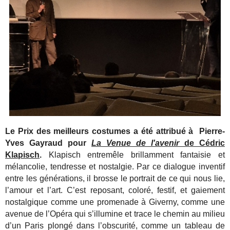
Le Prix des meilleurs costumes a été attribué à Pierre-
Yves Gayraud pour
La Venue de l'avenir
de Cédric
Klapisch
.
Klapisch entremêle brillamment fantaisie et
mélancolie, tendresse et nostalgie. Par ce dialogue inventif
entre les générations, il brosse le portrait de ce qui nous lie,
l’amour et l’art. C’est reposant, coloré, festif, et gaiement
nostalgique comme une promenade à Giverny, comme une
avenue de l’Opéra qui s’illumine et trace le chemin au milieu
d’un Paris plongé dans l’obscurité, comme un tableau de