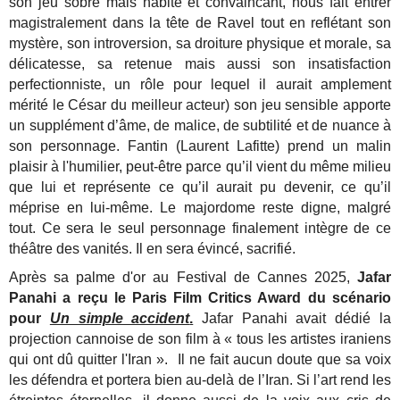
son jeu sobre mais habité et convaincant, nous fait entrer
magistralement dans la tête de Ravel tout en reflétant son
mystère, son introversion, sa droiture physique et morale, sa
délicatesse, sa retenue mais aussi son insatisfaction
perfectionniste, un rôle pour lequel il aurait amplement
mérité le César du meilleur acteur) son jeu sensible apporte
un supplément d’âme, de malice, de subtilité et de nuance à
son personnage. Fantin (Laurent Lafitte) prend un malin
plaisir à l'humilier, peut-être parce qu’il vient du même milieu
que lui et représente ce qu’il aurait pu devenir, ce qu’il
méprise en lui-même. Le majordome reste digne, malgré
tout. Ce sera le seul personnage finalement intègre de ce
théâtre des vanités. Il en sera évincé, sacrifié.
Après sa palme d'or au Festival de Cannes 2025,
Jafar
Panahi a reçu le Paris Film Critics Award du scénario
pour
Un simple accident
.
Jafar Panahi avait dédié la
projection cannoise de son film à « tous les artistes iraniens
qui ont dû quitter l'Iran ». Il ne fait aucun doute que sa voix
les défendra et portera bien au-delà de l’Iran. Si l’art rend les