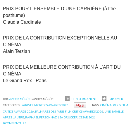
PRIX POUR L’ENSEMBLE D’UNE CARRIÈRE (à titre
posthume)
Claudia Cardinale
PRIX DE LA CONTRIBUTION EXCEPTIONNELLE AU
CINÉMA
Alain Terzian
PRIX DE LA MEILLEURE CONTRIBUTION À L’ART DU
CINÉMA
Le Grand Rex - Paris
PAR
SANDRA MÉZIÈRE
SANDRA MÉZIÈRE
LIEN PERMANENT
IMPRIMER
CATÉGORIES :
PARIS FILM CRITICS AWARDS 2026
TAGS :
CINÉMA
,
PARIS FILM
CRITICS AWARDS 2026
,
PALMARÈS DES PARIS FILM CRITICS AWARDS 2026
,
UNE BATAILLE
APRÈS L'AUTRE
,
RAPHAËL PERSONNAZ
,
LÉA DRUCKER
,
CÉSAR 2026
0
COMMENTAIRE