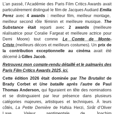
L’an passé, l’Académie des Paris Film Critics Awards avait
particulièrement distingué le film de Jacques Audiard
Emilia
Perez
avec
4 awards
: meilleur film, meilleur montage,
meilleur second rôle féminin et meilleure musique.
The
Substance
était
reparti avec
2 awards
(meilleure
réalisatrice pour Coralie Fargeat et meilleure actrice pour
Demi Moore) tout comme
Le Comte de Monte-
Cristo
(meilleurs décors et meilleurs costumes). Un
prix de
la contribution exceptionnelle au cinéma
avait été
décerné à
Gilles Jacob
.
Retrouvez mon compte-rendu détaillé et le palmarès des
Paris Film Critics Awards 2025, ici.
Cette édition 2026 était dominée par
The Brutalist
de
Brady Corbet et
Une bataille après l’autre
de Paul
Thomas Anderson,
qui figuraient en tête des nominations
et se distinguaient par leur présence dans plusieurs
catégories majeures, artistiques et techniques. À leurs
côtés,
La Petite Dernière
de Hafsia Herzi,
Sirât
d’Oliver
Laxe,
Valeur sentimentale
de Joachim