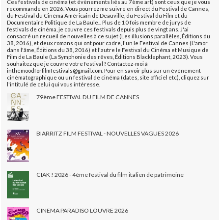
Ces festivals de cinéma (et évènements liés au 7ème art) sont ceux que je vous
recommande en 2026. Vous pourrez me suivre en direct du Festival de Cannes,
du Festival du Cinéma Américain de Deauville, du Festival du Film et du
Documentaire Politique de La Baule... Plus de 10 fois membre de jurys de
festivals de cinéma, je couvre ces festivals depuis plus de vingt ans. J'ai
consacré un recueil de nouvelles à ce sujet (Les illusions parallèles, Éditions du
38, 2016), et deux romans qui ont pour cadre, l'un le Festival de Cannes (L'amor
dans l'âme, Éditions du 38, 2016) et l'autre le Festival du Cinéma et Musique de
Film de La Baule (La Symphonie des rêves, Éditions Blacklephant, 2023). Vous
souhaitez que je couvre votre festival ? Contactez-moi à
inthemoodforfilmfestivals@gmail.com. Pour en savoir plus sur un évènement
cinématographique ou un festival de cinéma (dates, site officiel etc), cliquez sur
l'intitulé de celui qui vous intéresse.
79ème FESTIVAL DU FILM DE CANNES
BIARRITZ FILM FESTIVAL - NOUVELLES VAGUES 2026
CIAK ! 2026 - 4ème festival du film italien de patrimoine
CINEMA PARADISO LOUVRE 2026