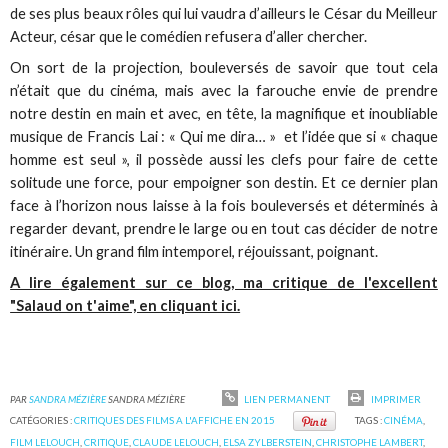
de ses plus beaux rôles qui lui vaudra d’ailleurs le César du Meilleur
Acteur, césar que le comédien refusera d’aller chercher.
On sort de la projection, bouleversés de savoir que tout cela
n’était que du cinéma, mais avec la farouche envie de prendre
notre destin en main et avec, en tête, la magnifique et inoubliable
musique de Francis Lai : « Qui me dira… » et l’idée que si « chaque
homme est seul », il possède aussi les clefs pour faire de cette
solitude une force, pour empoigner son destin. Et ce dernier plan
face à l’horizon nous laisse à la fois bouleversés et déterminés à
regarder devant, prendre le large ou en tout cas décider de notre
itinéraire. Un grand film intemporel, réjouissant, poignant.
A lire également sur ce blog, ma critique de l'excellent
"Salaud on t'aime", en cliquant ici.
PAR
SANDRA MÉZIÈRE
SANDRA MÉZIÈRE
LIEN PERMANENT
IMPRIMER
CATÉGORIES :
CRITIQUES DES FILMS A L'AFFICHE EN 2015
TAGS :
CINÉMA
,
FILM LELOUCH
,
CRITIQUE
,
CLAUDE LELOUCH
,
ELSA ZYLBERSTEIN
,
CHRISTOPHE LAMBERT
,