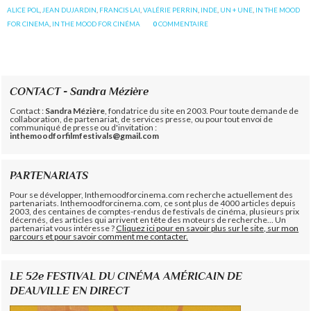
ALICE POL
,
JEAN DUJARDIN
,
FRANCIS LAI
,
VALÉRIE PERRIN
,
INDE
,
UN + UNE
,
IN THE MOOD
FOR CINEMA
,
IN THE MOOD FOR CINÉMA
0
COMMENTAIRE
CONTACT - Sandra Mézière
Contact :
Sandra Mézière
, fondatrice du site en 2003. Pour toute demande de
collaboration, de partenariat, de services presse, ou pour tout envoi de
communiqué de presse ou d'invitation :
inthemoodforfilmfestivals@gmail.com
PARTENARIATS
Pour se développer, Inthemoodforcinema.com recherche actuellement des
partenariats. Inthemoodforcinema.com, ce sont plus de 4000 articles depuis
2003, des centaines de comptes-rendus de festivals de cinéma, plusieurs prix
décernés, des articles qui arrivent en tête des moteurs de recherche... Un
partenariat vous intéresse ?
Cliquez ici pour en savoir plus sur le site, sur mon
parcours et pour savoir comment me contacter.
LE 52e FESTIVAL DU CINÉMA AMÉRICAIN DE
DEAUVILLE EN DIRECT