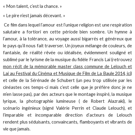
« Mon talent, c’est la chance. »
« Le pire n’est jamais décevant. »
Ce film dans lequel l’amour est l’unique religion est une respiration
salutaire a fortiori en cette période bien sombre. Un hymne à
l’amour, à la tolérance, au voyage aussi bigarrés et généreux que
le pays qu’il nous fait traverser. Un joyeux mélange de couleurs, de
fantaisie, de réalité rêvée ou idéalisée, évidemment souligné et
sublimé par le lyrisme de la musique du fidèle Francis Lai (retrouvez
mon récit de la mémorable master class commune de Lelouch et
Lai au Festival du Cinéma et Musique de Film de La Baule 2014, ici
)
et celle de la Sérénade de Schubert (un peu trop utilisée par les
cinéastes ces temps-ci mais c’est celle que je préfère donc je ne
m’en lasse pas), par des acteurs que le montage inspiré, la musique
lyrique, la photographie lumineuse ( de Robert Alazraki), le
scénario ingénieux (signé Valérie Perrin et Claude Lelouch), et
l’imparable et incomparable direction d’acteurs de Lelouch
rendent plus séduisants, convaincants, flamboyants et vibrants de
vie que jamais.