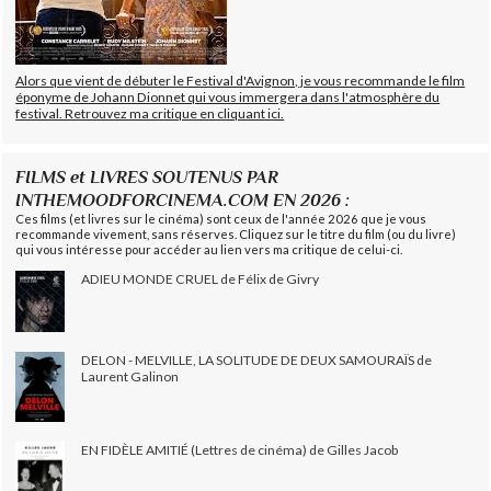
Alors que vient de débuter le Festival d'Avignon, je vous recommande le film
éponyme de Johann Dionnet qui vous immergera dans l'atmosphère du
festival. Retrouvez ma critique en cliquant ici.
FILMS et LIVRES SOUTENUS PAR
INTHEMOODFORCINEMA.COM EN 2026 :
Ces films (et livres sur le cinéma) sont ceux de l'année 2026 que je vous
recommande vivement, sans réserves. Cliquez sur le titre du film (ou du livre)
qui vous intéresse pour accéder au lien vers ma critique de celui-ci.
ADIEU MONDE CRUEL de Félix de Givry
DELON - MELVILLE, LA SOLITUDE DE DEUX SAMOURAÏS de
Laurent Galinon
EN FIDÈLE AMITIÉ (Lettres de cinéma) de Gilles Jacob