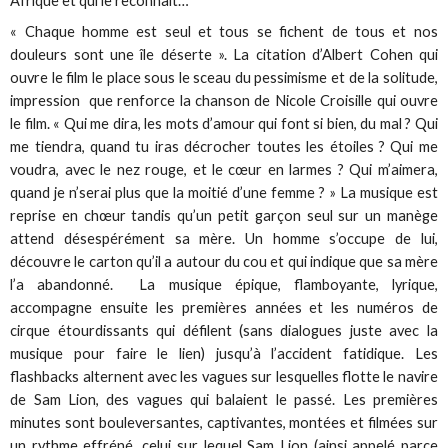
Afrique et qui le reconnaît…
« Chaque homme est seul et tous se fichent de tous et nos
douleurs sont une île déserte ». La citation d’Albert Cohen qui
ouvre le film le place sous le sceau du pessimisme et de la solitude,
impression que renforce la chanson de Nicole Croisille qui ouvre
le film. « Qui me dira, les mots d’amour qui font si bien, du mal ? Qui
me tiendra, quand tu iras décrocher toutes les étoiles ? Qui me
voudra, avec le nez rouge, et le cœur en larmes ? Qui m’aimera,
quand je n’serai plus que la moitié d’une femme ? » La musique est
reprise en chœur tandis qu’un petit garçon seul sur un manège
attend désespérément sa mère. Un homme s’occupe de lui,
découvre le carton qu’il a autour du cou et qui indique que sa mère
l’a abandonné. La musique épique, flamboyante, lyrique,
accompagne ensuite les premières années et les numéros de
cirque étourdissants qui défilent (sans dialogues juste avec la
musique pour faire le lien) jusqu’à l’accident fatidique. Les
flashbacks alternent avec les vagues sur lesquelles flotte le navire
de Sam Lion, des vagues qui balaient le passé. Les premières
minutes sont bouleversantes, captivantes, montées et filmées sur
un rythme effréné, celui sur lequel Sam Lion (ainsi appelé parce