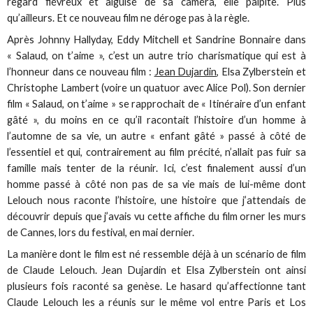
regard fiévreux et aiguisé de sa caméra, elle palpite. Plus
qu’ailleurs. Et ce nouveau film ne déroge pas à la règle.
Après Johnny Hallyday, Eddy Mitchell et Sandrine Bonnaire dans
« Salaud, on t’aime », c’est un autre trio charismatique qui est à
l’honneur dans ce nouveau film :
Jean Dujardin
, Elsa Zylberstein et
Christophe Lambert (voire un quatuor avec Alice Pol). Son dernier
film « Salaud, on t’aime » se rapprochait de « Itinéraire d’un enfant
gâté », du moins en ce qu’il racontait l’histoire d’un homme à
l’automne de sa vie, un autre « enfant gâté » passé à côté de
l’essentiel et qui, contrairement au film précité, n’allait pas fuir sa
famille mais tenter de la réunir. Ici, c’est finalement aussi d’un
homme passé à côté non pas de sa vie mais de lui-même dont
Lelouch nous raconte l’histoire, une histoire que j’attendais de
découvrir depuis que j’avais vu cette affiche du film orner les murs
de Cannes, lors du festival, en mai dernier.
La manière dont le film est né ressemble déjà à un scénario de film
de Claude Lelouch. Jean Dujardin et Elsa Zylberstein ont ainsi
plusieurs fois raconté sa genèse. Le hasard qu’affectionne tant
Claude Lelouch les a réunis sur le même vol entre Paris et Los