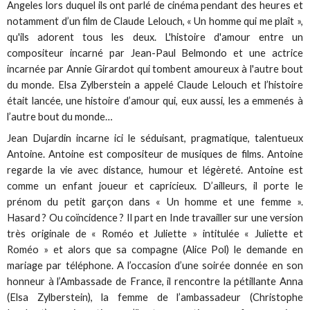
Angeles lors duquel ils ont parlé de cinéma pendant des heures et
notamment d’un film de Claude Lelouch, « Un homme qui me plaît »,
qu'ils adorent tous les deux. L'histoire d'amour entre un
compositeur incarné par Jean-Paul Belmondo et une actrice
incarnée par Annie Girardot qui tombent amoureux à l'autre bout
du monde. Elsa Zylberstein a appelé Claude Lelouch et l’histoire
était lancée, une histoire d’amour qui, eux aussi, les a emmenés à
l’autre bout du monde…
Jean Dujardin incarne ici le séduisant, pragmatique, talentueux
Antoine. Antoine est compositeur de musiques de films. Antoine
regarde la vie avec distance, humour et légèreté. Antoine est
comme un enfant joueur et capricieux. D’ailleurs, il porte le
prénom du petit garçon dans « Un homme et une femme ».
Hasard ? Ou coïncidence ? Il part en Inde travailler sur une version
très originale de « Roméo et Juliette » intitulée « Juliette et
Roméo » et alors que sa compagne (Alice Pol) le demande en
mariage par téléphone. A l’occasion d’une soirée donnée en son
honneur à l’Ambassade de France, il rencontre la pétillante Anna
(Elsa Zylberstein), la femme de l’ambassadeur (Christophe