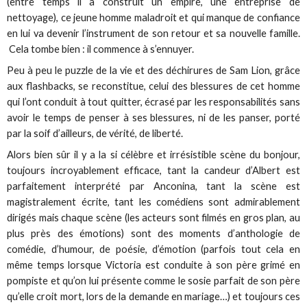
(entre temps il a construit un empire, une entreprise de
nettoyage), ce jeune homme maladroit et qui manque de confiance
en lui va devenir l’instrument de son retour et sa nouvelle famille.
Cela tombe bien : il commence à s’ennuyer.
Peu à peu le puzzle de la vie et des déchirures de Sam Lion, grâce
aux flashbacks, se reconstitue, celui des blessures de cet homme
qui l’ont conduit à tout quitter, écrasé par les responsabilités sans
avoir le temps de penser à ses blessures, ni de les panser, porté
par la soif d’ailleurs, de vérité, de liberté.
Alors bien sûr il y a la si célèbre et irrésistible scène du bonjour,
toujours incroyablement efficace, tant la candeur d’Albert est
parfaitement interprété par Anconina, tant la scène est
magistralement écrite, tant les comédiens sont admirablement
dirigés mais chaque scène (les acteurs sont filmés en gros plan, au
plus près des émotions) sont des moments d’anthologie de
comédie, d’humour, de poésie, d’émotion (parfois tout cela en
même temps lorsque Victoria est conduite à son père grimé en
pompiste et qu’on lui présente comme le sosie parfait de son père
qu’elle croit mort, lors de la demande en mariage…) et toujours ces