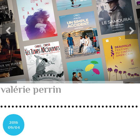
valérie perrin
2016
09/04