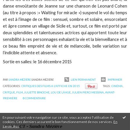
danse envoûtante de Jeanne sur une chanson de Leonard Cohen
(au titre à propos :« Waiting for miracle ») suspend le vol du temps
et est à l’image de ce film : sensuel, sombre et solaire, ensorcelant
et âpre comme un village de Sicile et, surtout, ce film est porté par
deux splendides et talentueuses actrices qui apportent toute leur
sensibilité à ces personnages exhalant la vie et la bienveillance et à
ce beau film empreint de vie et de mélancolie, belle variation sur
l’indicible attente et absence.
Sortie en salles: le 16 décembre 2015
PAR
SANDRA MÉZIÈRE
SANDRA MÉZIÈRE
LIEN PERMANENT
IMPRIMER
CATÉGORIES :
CRITIQUES DES FILMS A L'AFFICHE EN 2015
TAGS :
CINÉMA
,
CRITQUE
,
FILM
,
JULIETTE BINOCHE
,
LOU DE LÂAGE
,
JULIEN PIERO MESSINA
,
AVANT-
PREMIÈRE
0
COMMENTAIRE
En poursuivant votre navigation sur ce site, vous acceptez l'utilisation de
cookies. Ces derniers assurent le bon fonctionnement de nos services.
En
CONTACT - Sandra Mézière
savoir plus
.