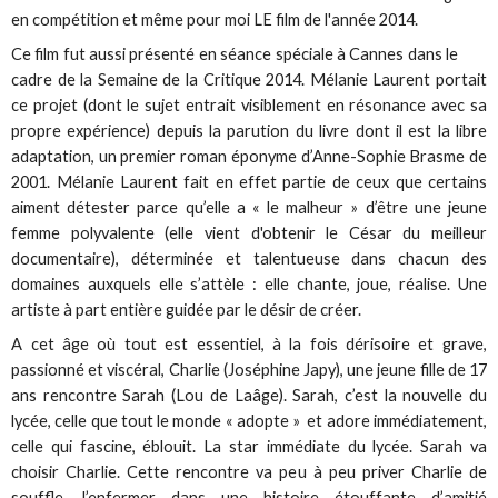
en compétition et même pour moi LE film de l'année 2014.
Ce film fut aussi présenté en séance spéciale à Cannes dans le
cadre de la Semaine de la Critique 2014. Mélanie Laurent portait
ce projet (dont le sujet entrait visiblement en résonance avec sa
propre expérience) depuis la parution du livre dont il est la libre
adaptation, un premier roman éponyme d’Anne-Sophie Brasme de
2001. Mélanie Laurent fait en effet partie de ceux que certains
aiment détester parce qu’elle a « le malheur » d’être une jeune
femme polyvalente (elle vient d'obtenir le César du meilleur
documentaire), déterminée et talentueuse dans chacun des
domaines auxquels elle s’attèle : elle chante, joue, réalise. Une
artiste à part entière guidée par le désir de créer.
A cet âge où tout est essentiel, à la fois dérisoire et grave,
passionné et viscéral, Charlie (Joséphine Japy), une jeune fille de 17
ans rencontre Sarah (Lou de Laâge). Sarah, c’est la nouvelle du
lycée, celle que tout le monde « adopte » et adore immédiatement,
celle qui fascine, éblouit. La star immédiate du lycée. Sarah va
choisir Charlie. Cette rencontre va peu à peu priver Charlie de
souffle, l’enfermer dans une histoire étouffante d’amitié