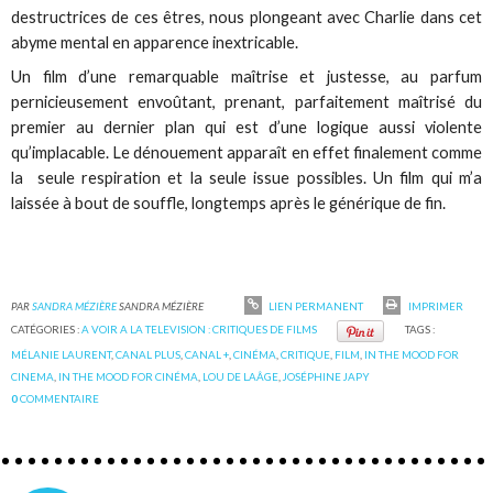
destructrices de ces êtres, nous plongeant avec Charlie dans cet
abyme mental en apparence inextricable.
Un film d’une remarquable maîtrise et justesse, au parfum
pernicieusement envoûtant, prenant, parfaitement maîtrisé du
premier au dernier plan qui est d’une logique aussi violente
qu’implacable. Le dénouement apparaît en effet finalement comme
la seule respiration et la seule issue possibles. Un film qui m’a
laissée à bout de souffle, longtemps après le générique de fin.
PAR
SANDRA MÉZIÈRE
SANDRA MÉZIÈRE
LIEN PERMANENT
IMPRIMER
CATÉGORIES :
A VOIR A LA TELEVISION : CRITIQUES DE FILMS
TAGS :
MÉLANIE LAURENT
,
CANAL PLUS
,
CANAL +
,
CINÉMA
,
CRITIQUE
,
FILM
,
IN THE MOOD FOR
CINEMA
,
IN THE MOOD FOR CINÉMA
,
LOU DE LAÂGE
,
JOSÉPHINE JAPY
0
COMMENTAIRE