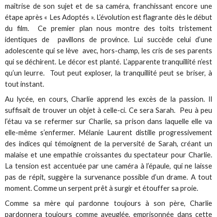
maîtrise de son sujet et de sa caméra, franchissant encore une
étape après « Les Adoptés ». L’évolution est flagrante dès le début
du film. Ce premier plan nous montre des toits tristement
identiques de pavillons de province. Lui succède celui d’une
adolescente qui se lève avec, hors-champ, les cris de ses parents
qui se déchirent. Le décor est planté. L’apparente tranquillité n’est
qu’un leurre. Tout peut exploser, la tranquillité peut se briser, à
tout instant.
Au lycée, en cours, Charlie apprend les excès de la passion. Il
suffisait de trouver un objet à celle-ci. Ce sera Sarah. Peu à peu
l’étau va se refermer sur Charlie, sa prison dans laquelle elle va
elle-même s’enfermer. Mélanie Laurent distille progressivement
des indices qui témoignent de la perversité de Sarah, créant un
malaise et une empathie croissantes du spectateur pour Charlie.
La tension est accentuée par une caméra à l’épaule, qui ne laisse
pas de répit, suggère la survenance possible d’un drame. A tout
moment. Comme un serpent prêt à surgir et étouffer sa proie.
Comme sa mère qui pardonne toujours à son père, Charlie
pardonnera toujours comme aveuglée, emprisonnée dans cette