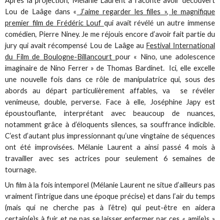
Après la projection, Mélanie Laurent a raconté avoir découvert
Lou de Laâge dans «
J’aime regarder les filles », le magnifique
premier film de Frédéric Louf
qui avait révélé un autre immense
comédien, Pierre Niney. Je me réjouis encore d’avoir fait partie du
jury qui avait récompensé Lou de Laâge au
Festival International
du Film de Boulogne-Billancourt
pour « Nino, une adolescence
imaginaire de Nino Ferrer » de Thomas Bardinet. Ici, elle excelle
une nouvelle fois dans ce rôle de manipulatrice qui, sous des
abords au départ particulièrement affables, va se révéler
venimeuse, double, perverse. Face à elle, Joséphine Japy est
époustouflante, interprétant avec beaucoup de nuances,
notamment grâce à d’éloquents silences, sa souffrance indicible.
C’est d’autant plus impressionnant qu’une vingtaine de séquences
ont été improvisées. Mélanie Laurent a ainsi passé 4 mois à
travailler avec ses actrices pour seulement 6 semaines de
tournage.
Un film à la fois intemporel (Mélanie Laurent ne situe d’ailleurs pas
vraiment l’intrigue dans une époque précise) et dans l’air du temps
(mais qui ne cherche pas à l’être) qui peut-être en aidera
certain(e)s à fuir et ne pas se laisser enfermer par ces « ami(e)s »