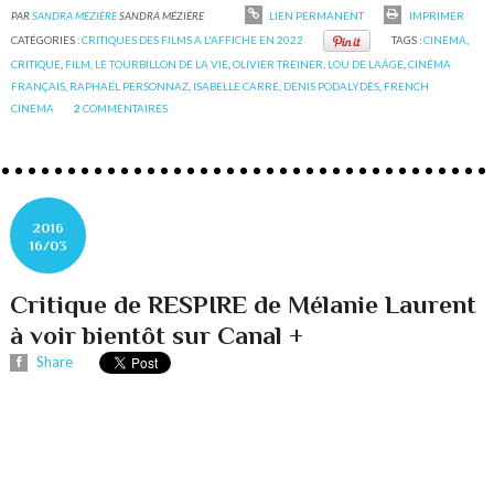
PAR
SANDRA MÉZIÈRE
SANDRA MÉZIÈRE
LIEN PERMANENT
IMPRIMER
CATÉGORIES :
CRITIQUES DES FILMS A L'AFFICHE EN 2022
TAGS :
CINÉMA
,
CRITIQUE
,
FILM
,
LE TOURBILLON DE LA VIE
,
OLIVIER TREINER
,
LOU DE LAÄGE
,
CINÉMA
FRANÇAIS
,
RAPHAËL PERSONNAZ
,
ISABELLE CARRÉ
,
DENIS PODALYDÈS
,
FRENCH
CINEMA
2
COMMENTAIRES
2016
16/03
Critique de RESPIRE de Mélanie Laurent
à voir bientôt sur Canal +
Share