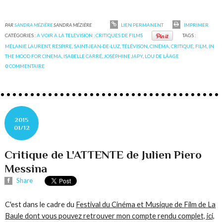
PAR
SANDRA MÉZIÈRE
SANDRA MÉZIÈRE
LIEN PERMANENT
IMPRIMER
CATÉGORIES :
A VOIR A LA TELEVISION : CRITIQUES DE FILMS
TAGS :
MÉLANIE LAURENT
,
RESPIRE
,
SAINT-JEAN-DE-LUZ
,
TÉLÉVISON
,
CINÉMA
,
CRITIQUE
,
FILM
,
IN
THE MOOD FOR CINEMA
,
ISABELLE CARRÉ
,
JOSÉPHINE JAPY
,
LOU DE LÂAGE
0
COMMENTAIRE
2015
01/12
Critique de L'ATTENTE de Julien Piero
Messina
Share
C'est dans le cadre du
Festival du Cinéma et Musique de Film de La
Baule dont vous pouvez retrouver mon compte rendu complet, ici,