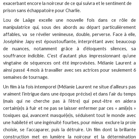
exacerbant encore la noirceur de ce qui suivra et le sentiment de
prison sans échappatoire pour Charlie.
Lou de Laâge excelle une nouvelle fois dans ce rôle de
manipulatrice qui, sous des abords au départ particulièrement
affables, va se révéler venimeuse, double, perverse. Face à elle,
Joséphine Japy est époustouflante, interprétant avec beaucoup
de nuances, notamment grâce à d’éloquents silences, sa
souffrance indicible. C’est d’autant plus impressionnant qu’une
vingtaine de séquences ont été improvisées. Mélanie Laurent a
ainsi passé 4 mois à travailler avec ses actrices pour seulement 6
semaines de tournage.
Un film à la fois intemporel (Mélanie Laurent ne situe d’ailleurs pas
vraiment l’intrigue dans une époque précise) et dans l’air du temps
(mais qui ne cherche pas à l’être) qui peut-être en aidera
certain(e)s à fuir et ne pas se laisser enfermer par ces « ami(e)s »
toxiques qui, avancent masqué(e)s, séduisent tout le monde avec
une habileté et une ingénuité fourbes, pour mieux exclure la proie
choisie, se l’accaparer, puis la détruire. Un film dont la brillante
construction met en lumière la noirceur et la détermination