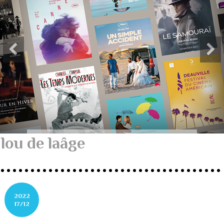
lou de laâge
2022
17/12