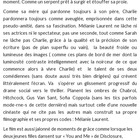
moment. Comme un serpent prêt à surgir et étouffer sa proie.
Comme sa mère qui pardonne toujours à son père, Charlie
pardonnera toujours comme aveuglée, emprisonnée dans cette
pseudo-amitié, dans sa fascination. Mélanie Laurent ne lâche ni
ses actrices ni le spectateur, pas une seconde, tout comme Sarah
ne lâche pas Charlie, grâce à la qualité et la précision de son
écriture (pas de plan superflu ou vain), la beauté froide ou
lumineuse des images ( comme ces plans de bord de mer dont la
luminosité contraste intelligemment avec la noirceur de ce que
commence alors à vivre Charlie) et le talent de ses deux
comédiennes (sans doute aussi très bien dirigées) qui crèvent
littéralement l’écran. Va s’opérer un glissement progressif du
drame social vers le thriller. Planent les ombres de Chabrol,
Hitchcock, Gus Van Sant, Sofia Coppola (sans les tics parfois
mode-rne-s de cette dernière) mais surtout celle d’une nouvelle
cinéaste qui ne cite pas les autres mais construit sa propre
filmographie et ses propres codes : Mélanie Laurent.
Le film est aussi jalonné de moments de grâce comme lorsque les
deux jeunes filles dansent sur « You and Me » de Disclosure,