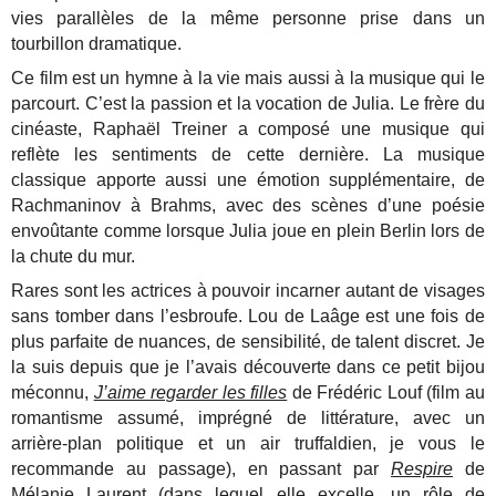
vies parallèles de la même personne prise dans un
tourbillon dramatique.
Ce film est un hymne à la vie mais aussi à la musique qui le
parcourt. C’est la passion et la vocation de Julia. Le frère du
cinéaste, Raphaël Treiner a composé une musique qui
reflète les sentiments de cette dernière. La musique
classique apporte aussi une émotion supplémentaire, de
Rachmaninov à Brahms, avec des scènes d’une poésie
envoûtante comme lorsque Julia joue en plein Berlin lors de
la chute du mur.
Rares sont les actrices à pouvoir incarner autant de visages
sans tomber dans l’esbroufe. Lou de Laâge est une fois de
plus parfaite de nuances, de sensibilité, de talent discret. Je
la suis depuis que je l’avais découverte dans ce petit bijou
méconnu,
J’aime regarder les filles
de Frédéric Louf (film au
romantisme assumé, imprégné de littérature, avec un
arrière-plan politique et un air truffaldien, je vous le
recommande au passage), en passant par
Respire
de
Mélanie Laurent (dans lequel elle excelle, un rôle de