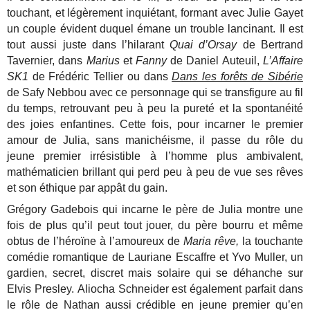
touchant, et légèrement inquiétant, formant avec Julie Gayet
un couple évident duquel émane un trouble lancinant. Il est
tout aussi juste dans l’hilarant
Quai d’Orsay
de Bertrand
Tavernier, dans
Marius
et
Fanny
de Daniel Auteuil,
L’Affaire
SK1
de Frédéric Tellier ou dans
Dans les forêts de Sibérie
de Safy Nebbou avec ce personnage qui se transfigure au fil
du temps, retrouvant peu à peu la pureté et la spontanéité
des joies enfantines. Cette fois, pour incarner le premier
amour de Julia, sans manichéisme, il passe du rôle du
jeune premier irrésistible à l’homme plus ambivalent,
mathématicien brillant qui perd peu à peu de vue ses rêves
et son éthique par appât du gain.
Grégory Gadebois qui incarne le père de Julia montre une
fois de plus qu’il peut tout jouer, du père bourru et même
obtus de l’héroïne à l’amoureux de
Maria rêve,
la touchante
comédie romantique de Lauriane Escaffre et Yvo Muller, un
gardien, secret, discret mais solaire qui se déhanche sur
Elvis Presley.
Aliocha Schneider est également parfait dans
le rôle de Nathan aussi crédible en jeune premier qu’en