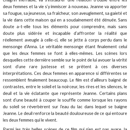
deux femmes et la vie s’y immiscer à nouveau. Jeanne va apporter
sa fougue, sa jeunesse, sa fraîcheur, son aveuglement, sa gaieté et
la vie dans cette maison qui en a soudainement été dénuée. Sans
doute a-t-elle tous les éléments pour comprendre, mais sans
doute plus sidérée et incapable d’affronter la réalité que
réellement aveugle à celle-ci, elle se jette à corps perdu dans le
mensonge d’Anna. Le véritable mensonge étant finalement celui
que les deux femmes se font à elles-mêmes. Les scènes lors
desquelles cette dernière semble sur le point de lui avouer la vérité
sont d’une rare justesse et se prêtent à ces diverses
interprétations. Ces deux femmes en apparence si différentes se
ressemblent finalement beaucoup. Le film est d’ailleurs baigné de
contrastes, entre le soleil et la noirceur, les rires et les silences, le
deuil et la vie éclatante que représente Jeanne. Certains plans
sont d’une beauté à couper le souffle comme lorsque les rayons
du soleil se réverbèrent sur l’eau du lac dans lequel se baigne
Jeanne. Le deuil renforce la beauté douloureuse de ce qui entoure
les deux femmes qui le vivent.
Parmi les très belles scènes de ce film qui n’en est pas avare, la