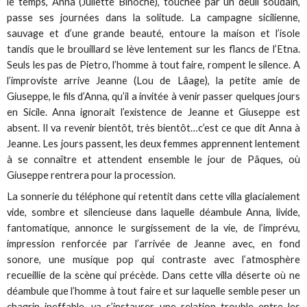
le temps, Anna (Juliette Binoche), touchée par un deuil soudain,
passe ses journées dans la solitude. La campagne sicilienne,
sauvage et d’une grande beauté, entoure la maison et l’isole
tandis que le brouillard se lève lentement sur les flancs de l’Etna.
Seuls les pas de Pietro, l’homme à tout faire, rompent le silence. A
l’improviste arrive Jeanne (Lou de Lâage), la petite amie de
Giuseppe, le fils d’Anna, qu’il a invitée à venir passer quelques jours
en Sicile. Anna ignorait l’existence de Jeanne et Giuseppe est
absent. Il va revenir bientôt, très bientôt…c’est ce que dit Anna à
Jeanne. Les jours passent, les deux femmes apprennent lentement
à se connaître et attendent ensemble le jour de Pâques, où
Giuseppe rentrera pour la procession.
La sonnerie du téléphone qui retentit dans cette villa glacialement
vide, sombre et silencieuse dans laquelle déambule Anna, livide,
fantomatique, annonce le surgissement de la vie, de l’imprévu,
impression renforcée par l’arrivée de Jeanne avec, en fond
sonore, une musique pop qui contraste avec l’atmosphère
recueillie de la scène qui précède. Dans cette villa déserte où ne
déambule que l’homme à tout faire et sur laquelle semble peser un
chagrin ineffable, va s’instaurer une relation trouble entre les