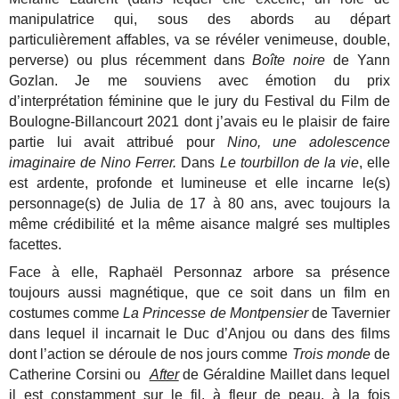
manipulatrice qui, sous des abords au départ
particulièrement affables, va se révéler venimeuse, double,
perverse) ou plus récemment dans
Boîte noire
de Yann
Gozlan. Je me souviens avec émotion du prix
d’interprétation féminine que le jury du Festival du Film de
Boulogne-Billancourt 2021 dont j’avais eu le plaisir de faire
partie lui avait attribué pour
Nino, une adolescence
imaginaire de Nino Ferrer.
Dans
Le tourbillon de la vie
, elle
est ardente, profonde et lumineuse et elle incarne le(s)
personnage(s) de Julia de 17 à 80 ans, avec toujours la
même crédibilité et la même aisance malgré ses multiples
facettes.
Face à elle, Raphaël Personnaz arbore sa présence
toujours aussi magnétique, que ce soit dans un film en
costumes comme
La Princesse de Montpensier
de Tavernier
dans lequel il incarnait le Duc d’Anjou ou dans des films
dont l’action se déroule de nos jours comme
Trois monde
de
Catherine Corsini ou
After
de Géraldine Maillet dans lequel
il est constamment sur le fil, à fleur de peau, à la fois