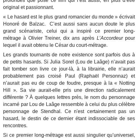
profondes que pose ce film qui l’est aussi, en plus d’être
original et passionnant.
« Le hasard est le plus grand romancier du monde » écrivait
Honoré de Balzac. C’est aussi sans aucun doute le plus
grand scénariste, celui qui a inspiré ce premier long-
métrage à Olivier Treiner, dix ans après
L’Accordeur
pour
lequel il avait obtenu le César du court-métrage.
Les grands tournants de notre existence sont parfois dus à
de petits hasards. Si Julia Sorel (Lou de Laâge) n’avait pas
fait tomber son livre ce jour-là, à la librairie, elle n’aurait
probablement pas croisé Paul (Raphaël Personnaz) et
n’aurait pas eu de coup de foudre, presque à la « Notting
Hill ». Sa vie aurait-elle pris une direction radicalement
différente ?
À quelques lettres près, le nom du personnage
incarné par Lou de Laâge ressemble à celui du plus célèbre
personnage de Stendhal. Ce n'est certainement pas un
hasard, le destin de ce dernier étant indissociable de ses
rencontres.
Si ce premier long-métrage est aussi singulier qu’universel,