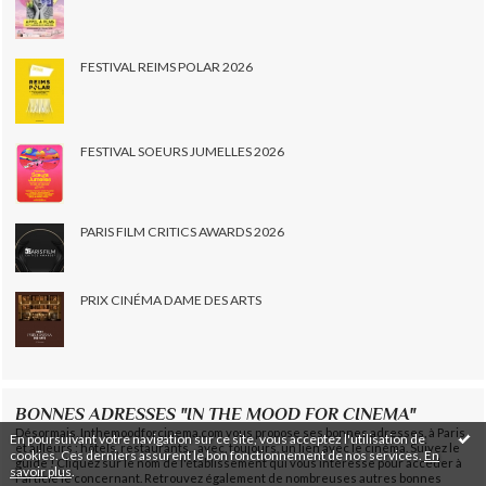
FESTIVAL REIMS POLAR 2026
FESTIVAL SOEURS JUMELLES 2026
PARIS FILM CRITICS AWARDS 2026
PRIX CINÉMA DAME DES ARTS
BONNES ADRESSES "IN THE MOOD FOR CINEMA"
Désormais, Inthemoodforcinema.com vous propose ses bonnes adresses, à Paris
En poursuivant votre navigation sur ce site, vous acceptez l'utilisation de
et ailleurs : hôtels, restaurants... avec, toujours, un lien avec le cinéma. Suivez le
cookies. Ces derniers assurent le bon fonctionnement de nos services.
En
guide ! Cliquez sur le nom de l'établissement qui vous intéresse pour accéder à
savoir plus
.
l'article le concernant. Retrouvez également de nombreuses autres bonnes