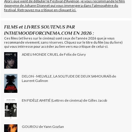
Alors que vient de débuter le Festival d'Avignon, je vous recommande le film
éponyme de Johann Dionnet qui vous immergera dans l'atmosphère du
festival. Retrouvez ma critique en cliquant ici.
FILMS et LIVRES SOUTENUS PAR
INTHEMOODFORCINEMA.COM EN 2026 :
Ces films (et livres sur le cinéma) sont ceux de l'année 2026 que je vous
recommande vivement, sans réserves. Cliquez sur le titre du film (ou du livre)
qui vous intéresse pour accéder au lien vers ma critique de celui-ci.
ADIEU MONDE CRUEL de Félix de Givry
DELON - MELVILLE, LA SOLITUDE DE DEUX SAMOURAÏS de
Laurent Galinon
EN FIDÈLE AMITIÉ (Lettres de cinéma) de Gilles Jacob
GOUROU de Yann Gozlan