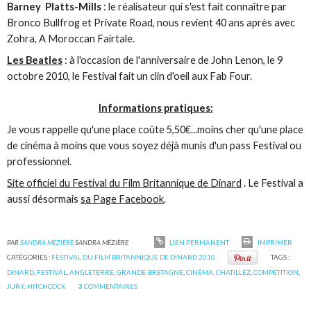
Barney Platts-Mills
: le réalisateur qui s'est fait connaître par
Bronco Bullfrog et Private Road, nous revient 40 ans après avec
Zohra, A Moroccan Fairtale.
Les Beatles
: à l'occasion de l'anniversaire de John Lenon, le 9
octobre 2010, le Festival fait un clin d'oeil aux Fab Four.
Informations pratiques:
Je vous rappelle qu'une place coûte 5,50€...moins cher qu'une place
de cinéma à moins que vous soyez déjà munis d'un pass Festival ou
professionnel.
Site officiel du Festival du Film Britannique de Dinard
. Le Festival a
aussi désormais
sa Page Facebook
.
PAR
SANDRA MÉZIÈRE
SANDRA MÉZIÈRE
LIEN PERMANENT
IMPRIMER
CATÉGORIES :
FESTIVAL DU FILM BRITANNIQUE DE DINARD 2010
TAGS :
DINARD
,
FESTIVAL
,
ANGLETERRE
,
GRANDE-BRETAGNE
,
CINÉMA
,
CHATILLEZ
,
COMPÉTITION
,
JURY
,
HITCHCOCK
3
COMMENTAIRES