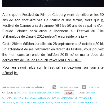
Alors que
le Festival du Film de Cabourg
vient de célébrer les 50
ans de son chef-d'œuvre
Un homme et une femme
, alors que
le
Festival de Cannes
a cette année fêté les 50 ans de sa palme d'or,
Claude Lelouch sera aussi à l'honneur au Festival du Film
Britannique de Dinard 2016 puisqu'il en présidera le jury.
Cette 28ème édition aura lieu du 28 septembre au 2 octobre 2016.
En attendant de me retrouver en direct du festival, vous pouvez
lire
mon compte rendu de l'édition 2015, ici
et
ma critique du
dernier film de Claude Lelouch, l'excellent UN + UNE.
Pour en savoir plus sur le festival,
rendez-vous sur son site
officiel, ici.
PAR
SANDRA MÉZIÈRE
SANDRA MÉZIÈRE
LIEN PERMANENT
IMPRIMER
CATÉGORIES :
ACTUALITÉ DES FESTIVALS DE CINÉMA
TAGS :
DINARD
,
CINÉMA
,
FESTIVAL
,
FESTIVALS
,
FESTIVAL DU FILM BRITANNIQUE
,
FESTIVAL DU FILM
BRITANNIQUE DE DINARD 20916
,
BRETAGNE
,
GRANDE-BRETAGNE
,
IN THE MOOD FOR