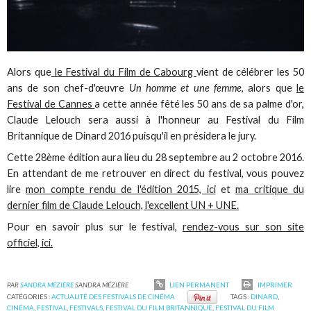
Alors que
le Festival du Film de Cabourg
vient de célébrer les 50
ans de son chef-d'œuvre
Un homme et une femme
, alors que
le
Festival de Cannes
a cette année fêté les 50 ans de sa palme d'or,
Claude Lelouch sera aussi à l'honneur au Festival du Film
Britannique de Dinard 2016 puisqu'il en présidera le jury.
Cette 28ème édition aura lieu du 28 septembre au 2 octobre 2016.
En attendant de me retrouver en direct du festival, vous pouvez
lire
mon compte rendu de l'édition 2015, ici
et
ma critique du
dernier film de Claude Lelouch, l'excellent UN + UNE.
Pour en savoir plus sur le festival,
rendez-vous sur son site
officiel, ici.
PAR
SANDRA MÉZIÈRE
SANDRA MÉZIÈRE
LIEN PERMANENT
IMPRIMER
CATÉGORIES :
ACTUALITÉ DES FESTIVALS DE CINÉMA
TAGS :
DINARD
,
CINÉMA
,
FESTIVAL
,
FESTIVALS
,
FESTIVAL DU FILM BRITANNIQUE
,
FESTIVAL DU FILM