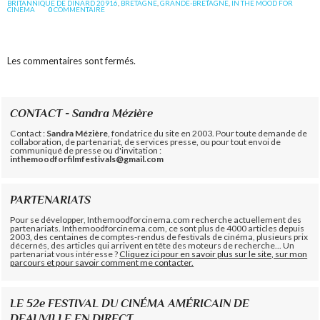
BRITANNIQUE DE DINARD 20916
,
BRETAGNE
,
GRANDE-BRETAGNE
,
IN THE MOOD FOR
CINEMA
0
COMMENTAIRE
Les commentaires sont fermés.
CONTACT - Sandra Mézière
Contact :
Sandra Mézière
, fondatrice du site en 2003. Pour toute demande de
collaboration, de partenariat, de services presse, ou pour tout envoi de
communiqué de presse ou d'invitation :
inthemoodforfilmfestivals@gmail.com
PARTENARIATS
Pour se développer, Inthemoodforcinema.com recherche actuellement des
partenariats. Inthemoodforcinema.com, ce sont plus de 4000 articles depuis
2003, des centaines de comptes-rendus de festivals de cinéma, plusieurs prix
décernés, des articles qui arrivent en tête des moteurs de recherche... Un
partenariat vous intéresse ?
Cliquez ici pour en savoir plus sur le site, sur mon
parcours et pour savoir comment me contacter.
LE 52e FESTIVAL DU CINÉMA AMÉRICAIN DE
DEAUVILLE EN DIRECT