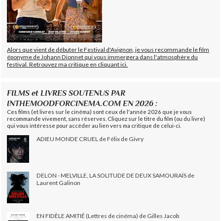
Alors que vient de débuter le Festival d'Avignon, je vous recommande le film
éponyme de Johann Dionnet qui vous immergera dans l'atmosphère du
festival. Retrouvez ma critique en cliquant ici.
FILMS et LIVRES SOUTENUS PAR
INTHEMOODFORCINEMA.COM EN 2026 :
Ces films (et livres sur le cinéma) sont ceux de l'année 2026 que je vous
recommande vivement, sans réserves. Cliquez sur le titre du film (ou du livre)
qui vous intéresse pour accéder au lien vers ma critique de celui-ci.
ADIEU MONDE CRUEL de Félix de Givry
DELON - MELVILLE, LA SOLITUDE DE DEUX SAMOURAÏS de
Laurent Galinon
EN FIDÈLE AMITIÉ (Lettres de cinéma) de Gilles Jacob