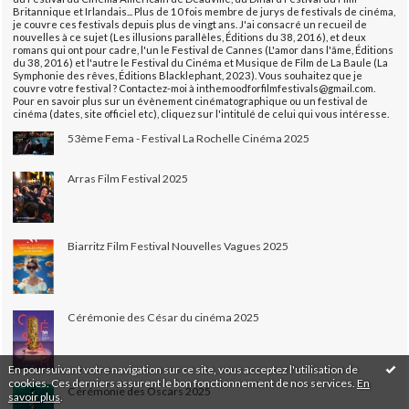
Britannique et Irlandais... Plus de 10 fois membre de jurys de festivals de cinéma,
je couvre ces festivals depuis plus de vingt ans. J'ai consacré un recueil de
nouvelles à ce sujet (Les illusions parallèles, Éditions du 38, 2016), et deux
romans qui ont pour cadre, l'un le Festival de Cannes (L'amor dans l'âme, Éditions
du 38, 2016) et l'autre le Festival du Cinéma et Musique de Film de La Baule (La
Symphonie des rêves, Éditions Blacklephant, 2023). Vous souhaitez que je
couvre votre festival ? Contactez-moi à inthemoodforfilmfestivals@gmail.com.
Pour en savoir plus sur un évènement cinématographique ou un festival de
cinéma (dates, site officiel etc), cliquez sur l'intitulé de celui qui vous intéresse.
53ème Fema - Festival La Rochelle Cinéma 2025
Arras Film Festival 2025
Biarritz Film Festival Nouvelles Vagues 2025
Cérémonie des César du cinéma 2025
En poursuivant votre navigation sur ce site, vous acceptez l'utilisation de
cookies. Ces derniers assurent le bon fonctionnement de nos services.
En
Cérémonie des Oscars 2025
savoir plus
.