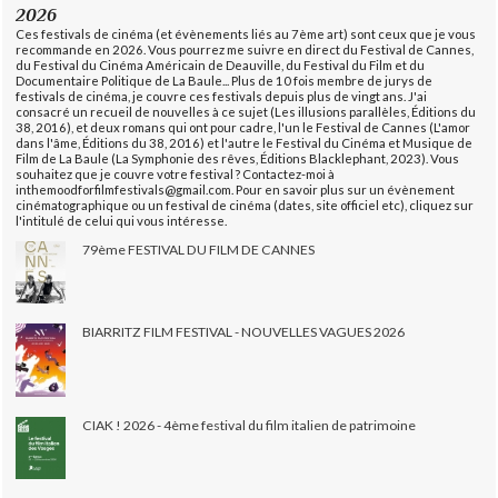
2026
Ces festivals de cinéma (et évènements liés au 7ème art) sont ceux que je vous
recommande en 2026. Vous pourrez me suivre en direct du Festival de Cannes,
du Festival du Cinéma Américain de Deauville, du Festival du Film et du
Documentaire Politique de La Baule... Plus de 10 fois membre de jurys de
festivals de cinéma, je couvre ces festivals depuis plus de vingt ans. J'ai
consacré un recueil de nouvelles à ce sujet (Les illusions parallèles, Éditions du
38, 2016), et deux romans qui ont pour cadre, l'un le Festival de Cannes (L'amor
dans l'âme, Éditions du 38, 2016) et l'autre le Festival du Cinéma et Musique de
Film de La Baule (La Symphonie des rêves, Éditions Blacklephant, 2023). Vous
souhaitez que je couvre votre festival ? Contactez-moi à
inthemoodforfilmfestivals@gmail.com. Pour en savoir plus sur un évènement
cinématographique ou un festival de cinéma (dates, site officiel etc), cliquez sur
l'intitulé de celui qui vous intéresse.
79ème FESTIVAL DU FILM DE CANNES
BIARRITZ FILM FESTIVAL - NOUVELLES VAGUES 2026
CIAK ! 2026 - 4ème festival du film italien de patrimoine